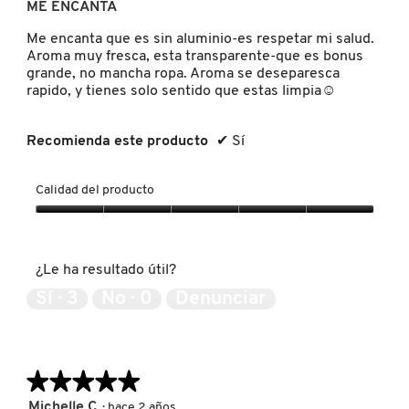
ME ENCANTA
b
IT COSMETICS
5
r
estrellas.
Me encanta que es sin aluminio-es respetar mi salud.
i
Aroma muy fresca, esta transparente-que es bonus
r
JEAN PAUL GAULTIER
grande, no mancha ropa. Aroma se deseparesca
á
rapido, y tienes solo sentido que estas limpia☺️
u
n
JULIETTE HAS A GUN
c
Recomienda este producto
✔
Sí
u
a
d
Calidad del producto
K18
r
o
Calidad
d
del
KAYALI
e
producto,
¿Le ha resultado útil?
d
5
i
de
Sí ·
3
No ·
0
Denunciar
á
5
KÉRASTASE
l
o
g
KIEHL’S
★★★★★
★★★★★
o
.
5
Michelle C
·
hace 2 años