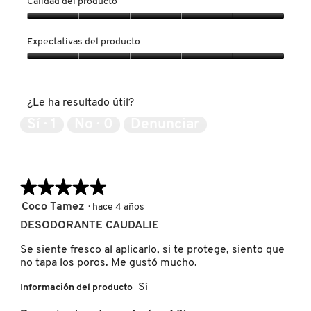
Calidad del producto
Calidad
del
PATRICK TA
Expectativas del producto
producto,
5
Expectativas
de
del
PEACE OUT SKINCARE
5
producto,
¿Le ha resultado útil?
5
de
Sí ·
1
No ·
0
Denunciar
PETER THOMAS ROTH
5
PHLUR
★★★★★
★★★★★
5
Coco Tamez
·
hace 4 años
de
PRADA
DESODORANTE CAUDALIE
5
estrellas.
Se siente fresco al aplicarlo, si te protege, siento que
no tapa los poros. Me gustó mucho.
RABANNE
Sí
Información del producto
RARE BEAUTY