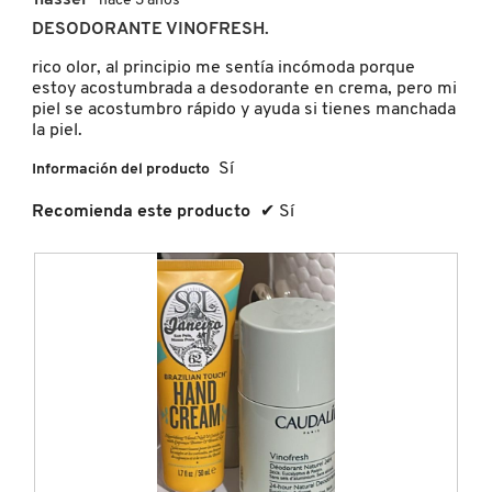
·
hace 3 años
el
de
conten
DESODORANTE VINOFRESH.
5
que
hay
estrellas.
FRESH
rico olor, al principio me sentía incómoda porque
a
contin
estoy acostumbrada a desodorante en crema, pero mi
piel se acostumbro rápido y ayuda si tienes manchada
la piel.
GIORGIO ARMANI
Sí
Información del producto
GIVENCHY
Recomienda este producto
✔
Sí
GLOSSIER
GLOW RECIPE
GUCCI