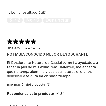
de
del
5
producto,
NUXE
¿Le ha resultado útil?
5
de
Sí ·
2
No ·
0
Denunciar
5
OLAPLEX
★★★★★
★★★★★
OLLIE
5
shalem
·
hace 3 años
de
NO HABIA CONOCIDO MEJOR DESODORANTE
5
ONE SIZE
estrellas.
El Desdorante Natural de Caudalie, me ha ayudado a a
tener la piel de mis axilas mas uniforme, me encanta
que no tenga aluminio y que sea natural, el olor es
OUAI HAIRCARE
delicioso y te dura muchisimo tiempo!
Sí
Información del producto
PAI-SHAU
Recomienda este producto
✔
Sí
PATCHOLOGY