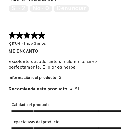
5
de
Sí ·
2
No ·
0
Denunciar
MOROCCANOIL
5
MOSCHINO
★★★★★
★★★★★
5
glf04
·
hace 3 años
de
MURAD
ME ENCANTO!
5
estrellas.
Excelente desodorante sin aluminio, sirve
perfectamente. El olor es herbal.
NARS
Sí
Información del producto
NATASHA DENONA
Recomienda este producto
✔
Sí
Calidad del producto
NEST New York
Calidad
del
Expectativas del producto
producto,
NUDESTIX
5
Expectativas