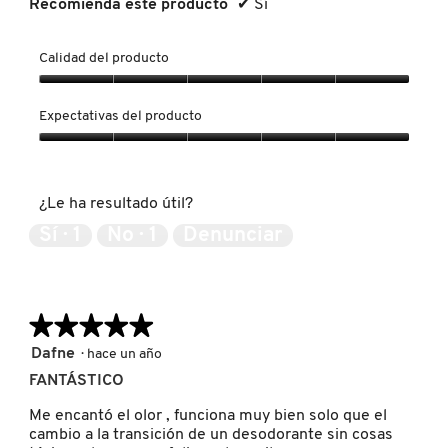
Recomienda este producto
✔
Sí
Calidad del producto
REDKEN
Calidad
del
Expectativas del producto
producto,
SARELLY
5
Expectativas
de
del
5
producto,
SEPHORA COLLECTION
¿Le ha resultado útil?
5
de
Sí ·
1
No ·
1
Denunciar
5
SEPHORA FAVORITES
★★★★★
★★★★★
SHARK
5
Dafne
·
hace un año
de
FANTÁSTICO
5
SHISEIDO
estrellas.
Me encantó el olor , funciona muy bien solo que el
cambio a la transición de un desodorante sin cosas