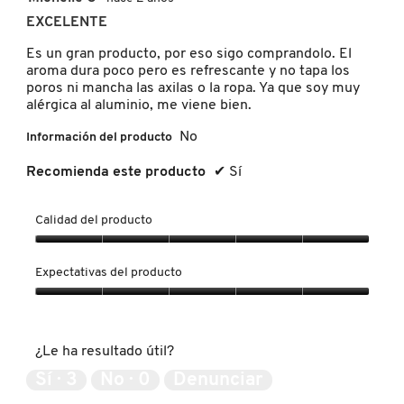
de
KYLIE COSMETICS
EXCELENTE
5
estrellas.
Es un gran producto, por eso sigo comprandolo. El
aroma dura poco pero es refrescante y no tapa los
KYLIE JENNER FRAGRANCES
poros ni mancha las axilas o la ropa. Ya que soy muy
alérgica al aluminio, me viene bien.
No
Información del producto
L'ORÉAL PROFESSIONNEL
Recomienda este producto
✔
Sí
LANCÔME
Calidad del producto
Calidad
LANEIGE
del
Expectativas del producto
producto,
5
Expectativas
LAURA MERCIER
de
del
5
producto,
¿Le ha resultado útil?
5
de
LILASH
Sí ·
3
No ·
0
Denunciar
5