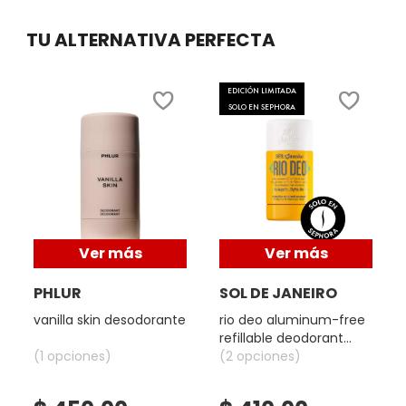
TOM FORD
TU ALTERNATIVA PERFECTA
TONYMOLY
EDICIÓN LIMITADA
SOLO EN SEPHORA
TOO FACED
TRULY BEAUTY
TWEEZERMAN
Ver más
Ver más
PHLUR
SOL DE JANEIRO
URBAN DECAY
vanilla skin desodorante
rio deo aluminum-free
refillable deodorant
(1 opciones)
cheirosa '62
(2 opciones)
VALENTINO
(desodorante
recargable)