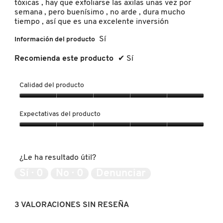
tóxicas , hay que exfoliarse las axilas unas vez por
SKIN 1004
semana , pero buenísimo , no arde , dura mucho
tiempo , así que es una excelente inversión
SMASHBOX
Sí
Información del producto
Recomienda este producto
✔
Sí
SOL DE JANEIRO
Calidad del producto
SUPERGOOP!
Calidad
del
Expectativas del producto
producto,
5
Expectativas
THE INKEY LIST
de
del
5
producto,
¿Le ha resultado útil?
5
THE ORDINARY
de
Sí ·
0
No ·
0
Denunciar
5
TOCOBO
3 VALORACIONES SIN RESEÑA