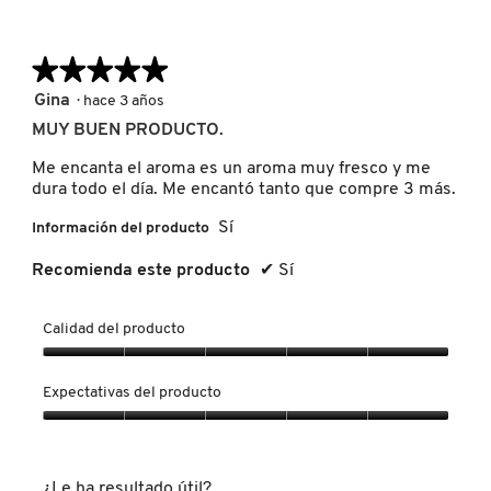
LIVING PROOF
★★★★★
★★★★★
5
Gina
·
hace 3 años
MAC COSMETICS
de
MUY BUEN PRODUCTO.
5
estrellas.
Me encanta el aroma es un aroma muy fresco y me
MAISON LOUIS MARIE
dura todo el día. Me encantó tanto que compre 3 más.
Sí
Información del producto
MAKEUP BY MARIO
Recomienda este producto
✔
Sí
MARC JACOBS PERFUMES
Calidad del producto
Calidad
del
MEDICUBE
Expectativas del producto
producto,
5
Expectativas
de
del
MONTBLANC
5
producto,
¿Le ha resultado útil?