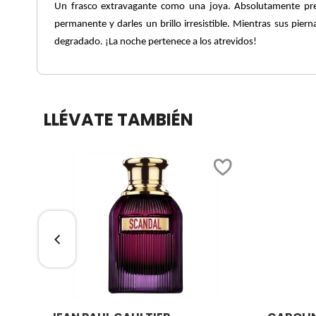
Un frasco extravagante como una joya. Absolutamente preci
permanente y darles un brillo irresistible. Mientras sus pier
COMMODITY
degradado. ¡La noche pertenece a los atrevidos!
DERMALOGICA
LLÉVATE TAMBIÉN
DIOR
DIOR BACKSTAGE
DOLCE&GABBANA
DR. DENNIS GROSS SKINCARE
DR. JART+
Ver más