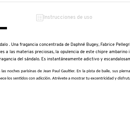
Instrucciones de uso
alo . Una fragancia concentrada de Daphné Bugey, Fabrice Pellegri
des a las materias preciosas, la opulencia de este chipre ambarino 
 fragancia del sándalo. Es instantáneamente adictivo y escandalosam
s noches parisinas de Jean Paul Gaultier. En la pista de baile, sus piern
los sentidos con adicción. Atrévete a mostrar tu excentricidad y disfruta has