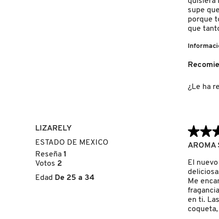
quisiera
GUERLAIN
supe que 
porque to
que tant
HUDA BEAUTY
Informaci
Recomie
HUGO BOSS
¿Le ha re
ICONIC LONDON
LIZARELY
★★
★★
ILIA
ESTADO DE MEXICO
5
AROMA S
de
Reseña
1
INNISFREE
5
El nuevo
Votos
2
estrellas.
deliciosa
Edad
De 25 a 34
Me encan
fraganci
ISDIN
en ti. L
coqueta,