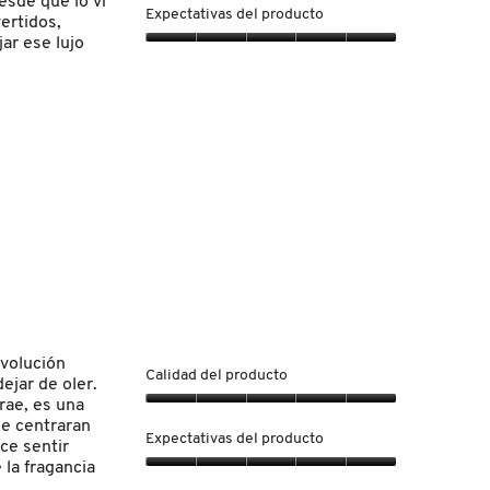
esde que lo vi
del
Expectativas del producto
vertidos,
producto,
ar ese lujo
5
Expectativas
de
del
5
producto,
5
de
5
evolución
Calidad del producto
ejar de oler.
rae, es una
Calidad
se centraran
del
Expectativas del producto
ce sentir
producto,
la fragancia
5
Expectativas