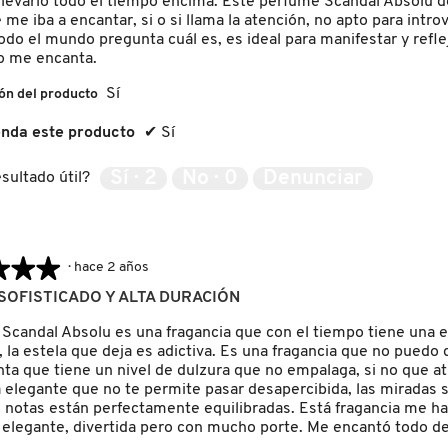
 llevarlo todo el tiempo encima. Este perfume Scandal Absolu d
me iba a encantar, si o si llama la atención, no apto para intro
do el mundo pregunta cuál es, es ideal para manifestar y reflej
o me encanta.
Sí
ón del producto
nda este producto
✔
Sí
Sí ·
2
No ·
0
Denunciar
sultado útil?
★★★
★★★
·
hace 2 años
OFISTICADO Y ALTA DURACIÓN
 Scandal Absolu es una fragancia que con el tiempo tiene una 
, la estela que deja es adictiva. Es una fragancia que no puedo d
ta que tiene un nivel de dulzura que no empalaga, si no que at
a elegante que no te permite pasar desapercibida, las miradas 
as notas están perfectamente equilibradas. Está fragancia me ha
 elegante, divertida pero con mucho porte. Me encantó todo de 