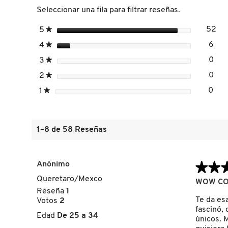
Seleccionar una fila para filtrar reseñas.
estrellas
52
5
★
52 
Sel
FRESH
estrellas
6
4
★
6 r
Sele
estrellas
0
3
★
0 r
Sele
GIORGIO ARMANI
estrellas
0
2
★
0 r
Sele
estrellas
0
1
★
0 re
Sele
GIVENCHY
1–8 de 58 Reseñas
GLOSSIER
GLOW RECIPE
Anónimo
★★
★★
Queretaro/Mexco
5
WOW CO
de
Reseña
1
GUCCI
5
Te da es
Votos
2
estrellas.
fascinó, 
Edad
De 25 a 34
únicos. M