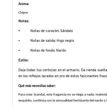
X
Aroma:
CALVIN KLEIN
Chipre
INGREDIENTES ACTIVOS DE
Y
SKINCARE
Notas:
CAROLINA HERRERA
Z
•
Notas de corazón: Sándalo
#
CAUDALIE
• Notas de salida: Higo negro
• Notas de fondo: Nardo
CHANEL
Estilo:
Deja todas tus certezas en el armario. Da rienda suelta
CHARLOTTE TILBURY
en los reflejos lacados en oro de estos fascinantes fr
Qué más necesitas saber:
CLARINS
Para crear Scandal, esta fragancia no se niega a nada: mater
exquisito, continúa con la sensualidad hechizante del nardo y 
CLINIQUE