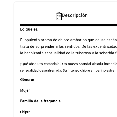
N
BEAUTY OF JOSEON
BRONCEADORES Y
O
Descripción
AUTOBRONCEADORES
BENEFIT COSMETICS
P
Lo que es:
TRATAMIENTOS PARA LABIOS
Q
El opulento aroma de chipre ambarino que causa escánd
BILLIE EILISH
trata de sorprender a los sentidos. De las excentricida
R
HERRAMIENTAS DE ALTA
la hechizante sensualidad de la tuberosa y la soberbia
TECNOLOGÍA
BIODANCE
S
¡Qué absoluto escándalo! Un nuevo Scandal Absolu incendia la
sensualidad desenfrenada. Su intenso chipre ambarino estremece 
T
SETS DE VALOR & PARA
BRIOGEO
REGALAR
Género:
U
Mujer
BUMBLE AND BUMBLE
V
TAMAÑOS DE VIAJE
Familia de la fragancia:
W
BURBERRY
Chipre
BAÑO Y CUERPO