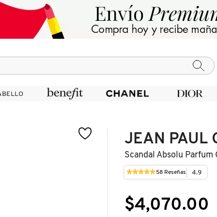
ABELLO
ABELLO
JEAN PAUL 
Scandal Absolu Parfum
★★★★★
★★★★★
4.9
58
Reseñas
Esta
4.9
acción
de
le
5
$4,070.00
llevará
estrellas.
a
Leer