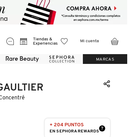
Tiendas &
Mi cuenta
Experiencias
MARCAS
GAULTIER
 Concentré
+ 204 PUNTOS
?
EN SEPHORA REWARDS