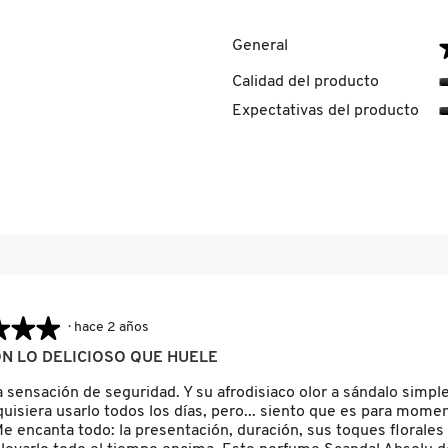
General
reseñas con 5 estrellas.
eccionar para filtrar reseñas con 5 estrellas.
Calidad del producto
eseñas con 4 estrellas.
ccionar para filtrar reseñas con 4 estrellas.
Expectativas del producto
eseñas con 3 estrellas.
ccionar para filtrar reseñas con 3 estrellas.
eseñas con 2 estrellas.
ccionar para filtrar reseñas con 2 estrellas.
señas con 1 estrella.
ccionar para filtrar reseñas con 1 estrella.
★★★
★★★
·
hace 2 años
N LO DELICIOSO QUE HUELE
a sensación de seguridad. Y su afrodisiaco olor a sándalo sim
quisiera usarlo todos los días, pero... siento que es para mom
e encanta todo: la presentación, duración, sus toques florales