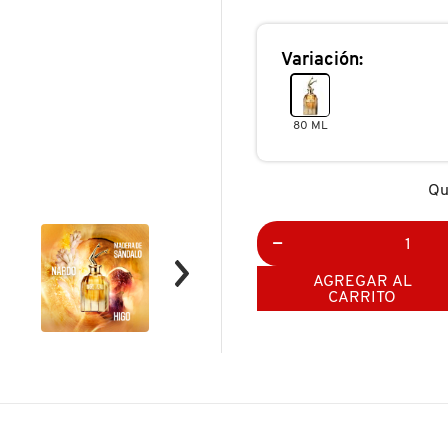
reseñas.
reseñas
de
SCANDAL
ABSOLU
Variación:
PARFUM
CONCENTRÉ
80 ML
Qu
AGREGAR AL
CARRITO