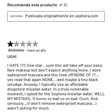
GUERLAIN
Recomienda este producto
✔
Sí
Publicada originalmente en sephora.com
HUDA BEAUTY
HUGO BOSS
★★★★★
★★★★★
ICONIC LONDON
1
Anónimo
·
hace un año
de
UGH!
5
estrellas.
I HATE IT!! One star…sure this will take off your basic
ILIA
face makeup but don’t expect anything more. I wore
waterproof mascara and this took off NONE OF IT…
yes read that again NONE…well maybe a tiny black
INNISFREE
smudge. Anyway, I typically use an affordable
drugstore micellar water. In a truly vulnerable
moment, I opted for the Sephora micellar water. WELL
MY MISTAKE. It burns so bad so so bad. Ouch. And
ISDIN
seriously…it won’t remove waterproof mascara…I
wasn’t asking for much.