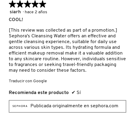
★★★★★
★★★★★
MOROCCANOIL
5
siarh
·
hace 2 años
de
COOL!
5
estrellas.
[This review was collected as part of a promotion.]
MOSCHINO
Sephora's Cleansing Water offers an effective and
gentle cleansing experience, suitable for daily use
across various skin types. Its hydrating formula and
MURAD
efficient makeup removal make it a valuable addition
to any skincare routine. However, individuals sensitive
to fragrances or seeking travel-friendly packaging
may need to consider these factors.
NARS
Traducir con Google
NATASHA DENONA
Recomienda este producto
✔
Sí
Publicada originalmente en sephora.com
NEST New York
NUDESTIX