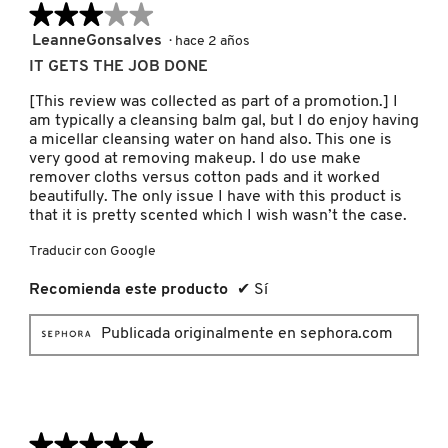
★★★★★
★★★★★
3
LeanneGonsalves
·
hace 2 años
NUXE
de
IT GETS THE JOB DONE
5
estrellas.
[This review was collected as part of a promotion.] I
OLAPLEX
am typically a cleansing balm gal, but I do enjoy having
a micellar cleansing water on hand also. This one is
very good at removing makeup. I do use make
OLLIE
remover cloths versus cotton pads and it worked
beautifully. The only issue I have with this product is
that it is pretty scented which I wish wasn’t the case.
ONE SIZE
Traducir con Google
Recomienda este producto
✔
Sí
OUAI HAIRCARE
Publicada originalmente en sephora.com
PAI-SHAU
PATCHOLOGY
★★★★★
★★★★★