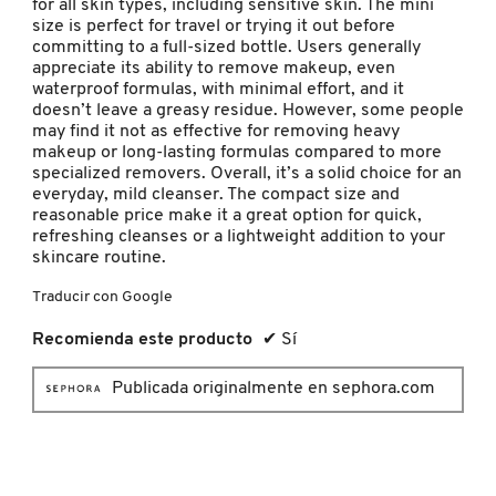
for all skin types, including sensitive skin. The mini
size is perfect for travel or trying it out before
LIVING PROOF
committing to a full-sized bottle. Users generally
appreciate its ability to remove makeup, even
waterproof formulas, with minimal effort, and it
MAC COSMETICS
doesn’t leave a greasy residue. However, some people
may find it not as effective for removing heavy
makeup or long-lasting formulas compared to more
specialized removers. Overall, it’s a solid choice for an
MAISON LOUIS MARIE
everyday, mild cleanser. The compact size and
reasonable price make it a great option for quick,
refreshing cleanses or a lightweight addition to your
MAKEUP BY MARIO
skincare routine.
Traducir con Google
MARC JACOBS PERFUMES
Recomienda este producto
✔
Sí
Publicada originalmente en sephora.com
MEDICUBE
MONTBLANC