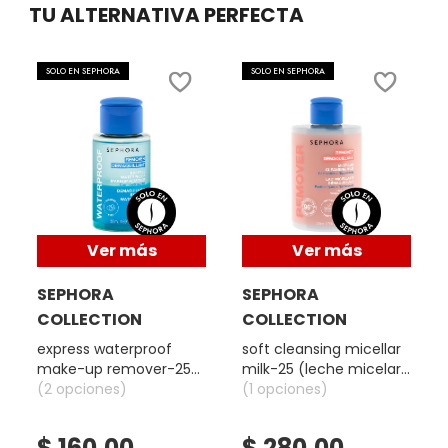
SKIN 1004
TU ALTERNATIVA PERFECTA
SMASHBOX
SOLO EN SEPHORA
SOLO EN SEPHORA
SOL DE JANEIRO
SUPERGOOP!
Ver más
Ver más
THE INKEY LIST
SEPHORA
SEPHORA
COLLECTION
COLLECTION
THE ORDINARY
express waterproof
soft cleansing micellar
make-up remover-25
milk-25 (leche micelar
(desmaquillante de
(2 opciones)
desmaquillante)
(1 opciones)
TOCOBO
ojos)
$ 160.00
$ 280.00