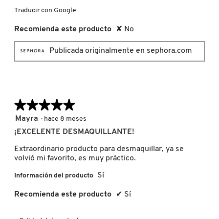
IT COSMETICS
Traducir con Google
Recomienda este producto
✘
No
JEAN PAUL GAULTIER
Publicada originalmente en sephora.com
JULIETTE HAS A GUN
★★★★★
★★★★★
K18
5
Mayra
·
hace 8 meses
de
¡EXCELENTE DESMAQUILLANTE!
KAYALI
5
estrellas.
Extraordinario producto para desmaquillar, ya se
volvió mi favorito, es muy práctico.
KÉRASTASE
Sí
Información del producto
Recomienda este producto
✔
Sí
KIEHL’S