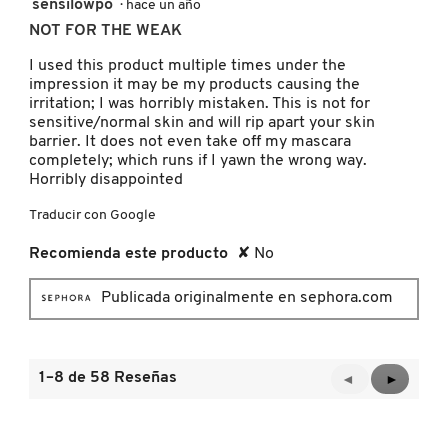
1
sensilowpo
·
hace un año
de
NOT FOR THE WEAK
5
estrellas.
REDKEN
I used this product multiple times under the
impression it may be my products causing the
irritation; I was horribly mistaken. This is not for
sensitive/normal skin and will rip apart your skin
SARELLY
barrier. It does not even take off my mascara
completely; which runs if I yawn the wrong way.
Horribly disappointed
SEPHORA COLLECTION
Traducir con Google
Recomienda este producto
✘
No
SEPHORA FAVORITES
Publicada originalmente en sephora.com
SHARK
1–8 de 58 Reseñas
Anterior
◄
Siguient
►
SHISEIDO
Reviews
Reviews