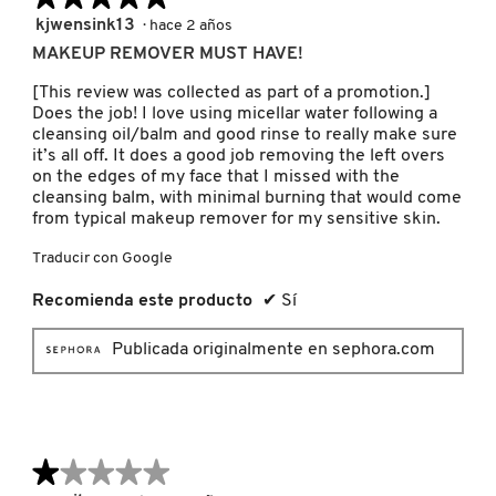
5
kjwensink13
·
hace 2 años
de
MAKEUP REMOVER MUST HAVE!
PATRICK TA
5
estrellas.
[This review was collected as part of a promotion.]
Does the job! I love using micellar water following a
PEACE OUT SKINCARE
cleansing oil/balm and good rinse to really make sure
it’s all off. It does a good job removing the left overs
on the edges of my face that I missed with the
cleansing balm, with minimal burning that would come
PETER THOMAS ROTH
from typical makeup remover for my sensitive skin.
Traducir con Google
PHLUR
Recomienda este producto
✔
Sí
PRADA
Publicada originalmente en sephora.com
RABANNE
★★★★★
★★★★★
RARE BEAUTY