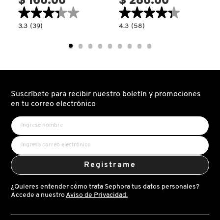
TOM FORD
★★★★★
★★★★★
★★★★★
★★★★★
3.3
4.3
3.3
(39)
4.3
(58)
read.label
constructor.search.bazaarvoice.read.label
constructor.search.bazaarvoice.read.la
EXPRESS
SOFT
TONYMOLY
WATERPROOF
CLEANSING
MAKE-
MICELLAR
UP
MILK-
REMOVER-
25
25
(LECHE
TOO FACED
(DESMAQUILLANTE
MICELAR
DE
DESMAQUILLANTE)
OJOS)
Suscríbete para recibir nuestro boletín y promociones
TRULY BEAUTY
en tu correo electrónico
TWEEZERMAN
Registrame
URBAN DECAY
¿Quieres entender cómo trata Sephora tus datos personales?
Accede a nuestro
Aviso de Privacidad.
VALENTINO