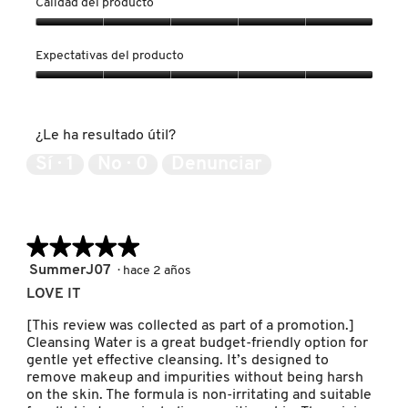
Calidad del producto
KYLIE COSMETICS
Calidad
del
Expectativas del producto
producto,
KYLIE JENNER FRAGRANCES
5
Expectativas
de
del
5
producto,
¿Le ha resultado útil?
5
L'ORÉAL PROFESSIONNEL
de
Sí ·
1
No ·
0
Denunciar
5
LANCÔME
★★★★★
★★★★★
LANEIGE
5
SummerJ07
·
hace 2 años
de
LOVE IT
5
LAURA MERCIER
estrellas.
[This review was collected as part of a promotion.]
Cleansing Water is a great budget-friendly option for
gentle yet effective cleansing. It’s designed to
LILASH
remove makeup and impurities without being harsh
on the skin. The formula is non-irritating and suitable