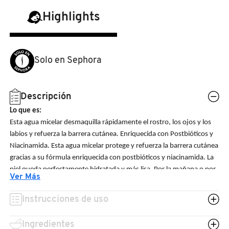
N
BEAUTY OF JOSEON
Highlights
BRONCEADORES Y
O
AUTOBRONCEADORES
BENEFIT COSMETICS
P
Solo en Sephora
TRATAMIENTOS PARA LABIOS
Q
BILLIE EILISH
Descripción
R
HERRAMIENTAS DE ALTA
TECNOLOGÍA
Lo que es:
BIODANCE
S
Esta agua micelar desmaquilla rápidamente el rostro, los ojos y los
labios y refuerza la barrera cutánea. Enriquecida con Postbióticos y
T
SETS DE VALOR & PARA
Niacinamida. Esta agua micelar protege y refuerza la barrera cutánea
BRIOGEO
REGALAR
gracias a su fórmula enriquecida con postbióticos y niacinamida. La
U
piel queda perfectamente hidratada y más lisa. Por la mañana o por
Ver Más
BUMBLE AND BUMBLE
la noche, promete un tacto suave y una tez fresca.
V
TAMAÑOS DE VIAJE
Instrucciones de uso
Lo que hace:
W
BURBERRY
Esta agua micelar se ha desarrollado como parte de un enfoque más
BAÑO Y CUERPO
Ingredientes
responsable.