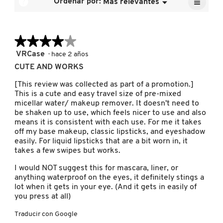
≡
?
Ordenar por:
Más relevantes
Menú
es
▼
media
Al
5
pulsar
es
de
el
5
FRESH
siguien
5.
de
★★★★★
★★★★★
botón
se
5.
actuali
4
VRCase
·
hace 2 años
el
GIORGIO ARMANI
de
conten
CUTE AND WORKS
5
que
hay
estrellas.
[This review was collected as part of a promotion.]
a
This is a cute and easy travel size of pre-mixed
contin
GIVENCHY
micellar water/ makeup remover. It doesn't need to
be shaken up to use, which feels nicer to use and also
means it is consistent with each use. For me it takes
GLOSSIER
off my base makeup, classic lipsticks, and eyeshadow
easily. For liquid lipsticks that are a bit worn in, it
takes a few swipes but works.
GLOW RECIPE
I would NOT suggest this for mascara, liner, or
anything waterproof on the eyes, it definitely stings a
lot when it gets in your eye. (And it gets in easily of
GUCCI
you press at all)
Traducir con Google