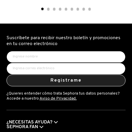
VINOHYDRA
VINOPURE
SORBETE
GEL
HIDRATANTE
DE
(CREMA
LIMPIEZA
HIDRATANTE
PURIFICANTE
TIPO
(GEL
SORBETE)
DE
LIMPIEZA
PURIFICANTE)
Suscríbete para recibir nuestro boletín y promociones
en tu correo electrónico
Registrame
¿Quieres entender cómo trata Sephora tus datos personales?
Accede a nuestro
Aviso de Privacidad.
¿NECESITAS AYUDA?
SEPHORA FAN