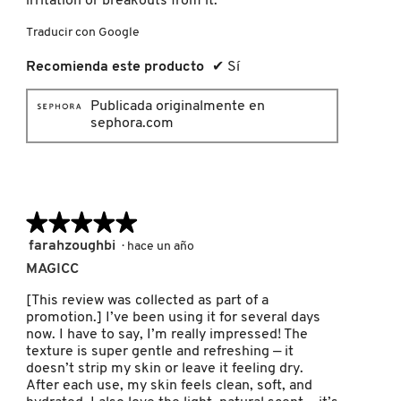
irritation or breakouts from it.
IT COSMETICS
Traducir con Google
Recomienda este producto
✔
Sí
JEAN PAUL GAULTIER
Publicada originalmente en
sephora.com
JULIETTE HAS A GUN
K18
★★★★★
★★★★★
5
farahzoughbi
KAYALI
·
hace un año
de
MAGICC
5
estrellas.
[This review was collected as part of a
KÉRASTASE
promotion.] I’ve been using it for several days
now. I have to say, I’m really impressed! The
texture is super gentle and refreshing — it
KIEHL’S
doesn’t strip my skin or leave it feeling dry.
After each use, my skin feels clean, soft, and