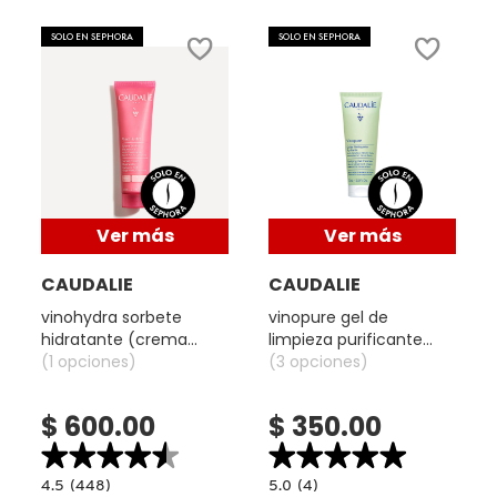
VERSACE
SOLO EN SEPHORA
SOLO EN SEPHORA
YVES SAINT LAURENT
Ver más
Ver más
CAUDALIE
CAUDALIE
vinohydra sorbete
vinopure gel de
hidratante (crema
limpieza purificante
hidratante tipo
(1 opciones)
(gel de limpieza
(3 opciones)
sorbete)
purificante)
$ 600.00
$ 350.00
★★★★★
★★★★★
★★★★★
★★★★★
4.5
5.0
4.5
(448)
5.0
(4)
read.label
constructor.search.bazaarvoice.read.label
constructor.search.bazaarvoice.read.la