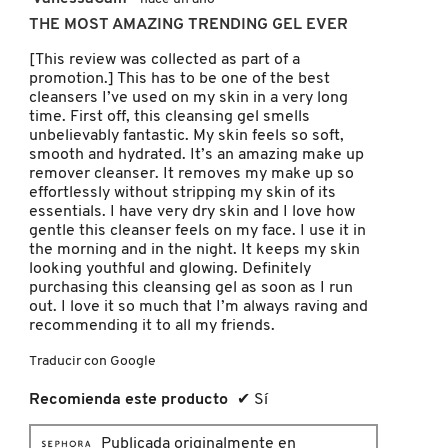
de
THE MOST AMAZING TRENDING GEL EVER
LIVING PROOF
5
estrellas.
[This review was collected as part of a
promotion.] This has to be one of the best
MAC COSMETICS
cleansers I’ve used on my skin in a very long
time. First off, this cleansing gel smells
unbelievably fantastic. My skin feels so soft,
smooth and hydrated. It’s an amazing make up
MAISON LOUIS MARIE
remover cleanser. It removes my make up so
effortlessly without stripping my skin of its
essentials. I have very dry skin and I love how
MAKEUP BY MARIO
gentle this cleanser feels on my face. I use it in
the morning and in the night. It keeps my skin
looking youthful and glowing. Definitely
purchasing this cleansing gel as soon as I run
MARC JACOBS PERFUMES
out. I love it so much that I’m always raving and
recommending it to all my friends.
MEDICUBE
Traducir con Google
Recomienda este producto
✔
Sí
MONTBLANC
Publicada originalmente en