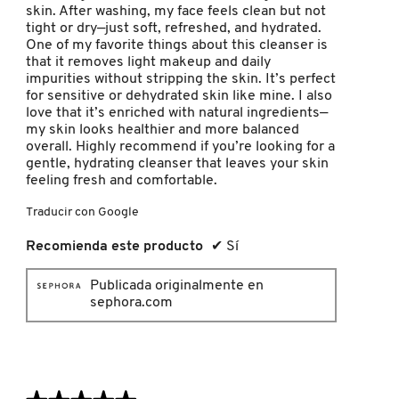
skin. After washing, my face feels clean but not
tight or dry—just soft, refreshed, and hydrated.
One of my favorite things about this cleanser is
PATRICK TA
that it removes light makeup and daily
impurities without stripping the skin. It’s perfect
for sensitive or dehydrated skin like mine. I also
PEACE OUT SKINCARE
love that it’s enriched with natural ingredients—
my skin looks healthier and more balanced
overall. Highly recommend if you’re looking for a
gentle, hydrating cleanser that leaves your skin
PETER THOMAS ROTH
feeling fresh and comfortable.
Traducir con Google
PHLUR
Recomienda este producto
✔
Sí
PRADA
Publicada originalmente en
sephora.com
RABANNE
RARE BEAUTY