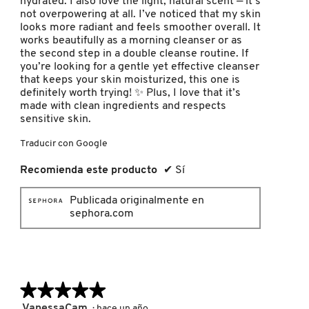
hydrated. I also love the light, natural scent — it’s
not overpowering at all. I’ve noticed that my skin
KYLIE COSMETICS
looks more radiant and feels smoother overall. It
works beautifully as a morning cleanser or as
the second step in a double cleanse routine. If
KYLIE JENNER FRAGRANCES
you’re looking for a gentle yet effective cleanser
that keeps your skin moisturized, this one is
definitely worth trying! ✨ Plus, I love that it’s
L'ORÉAL PROFESSIONNEL
made with clean ingredients and respects
sensitive skin.
Traducir con Google
LANCÔME
Recomienda este producto
✔
Sí
LANEIGE
Publicada originalmente en
sephora.com
LAURA MERCIER
LILASH
★★★★★
★★★★★
5
VanessaCam
·
hace un año