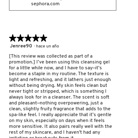
GUERLAIN
sephora.com
HUDA BEAUTY
★★★★★
★★★★★
HUGO BOSS
5
Jenree90
·
hace un año
de
[This review was collected as part of a
5
ICONIC LONDON
promotion.] I’ve been using this cleansing gel
estrellas.
for a little while now, and I have to say—it’s
become a staple in my routine. The texture is
light and refreshing, and it lathers just enough
ILIA
without being drying. My skin feels clean but
never tight or stripped, which is something I
always look for in a cleanser. The scent is soft
INNISFREE
and pleasant—nothing overpowering, just a
clean, slightly fruity fragrance that adds to the
spa-like feel. I really appreciate that it’s gentle
on my skin, especially on days when it feels
ISDIN
more sensitive. It also pairs really well with the
rest of my skincare, and I haven't had any