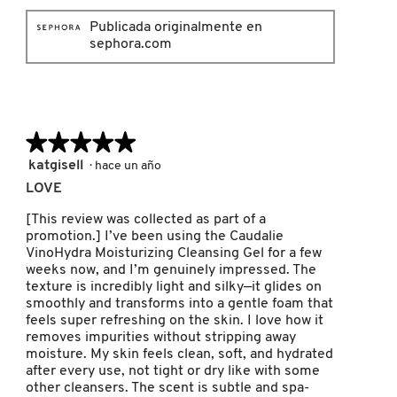
SKIN 1004
Publicada originalmente en
sephora.com
SMASHBOX
SOL DE JANEIRO
★★★★★
★★★★★
5
katgisell
·
hace un año
SUPERGOOP!
de
LOVE
5
estrellas.
[This review was collected as part of a
promotion.] I’ve been using the Caudalie
THE INKEY LIST
VinoHydra Moisturizing Cleansing Gel for a few
weeks now, and I’m genuinely impressed. The
texture is incredibly light and silky—it glides on
THE ORDINARY
smoothly and transforms into a gentle foam that
feels super refreshing on the skin. I love how it
removes impurities without stripping away
TOCOBO
moisture. My skin feels clean, soft, and hydrated
after every use, not tight or dry like with some
other cleansers. The scent is subtle and spa-