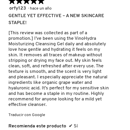
★★★★★
★★★★★
5
orfy123
·
hace un año
de
GENTLE YET EFFECTIVE – A NEW SKINCARE
REDKEN
5
STAPLE!
estrellas.
[This review was collected as part of a
SARELLY
promotion.] I've been using the VinoHydra
Moisturizing Cleansing Gel daily and absolutely
love how gentle and hydrating it feels on my
skin. It removes all traces of makeup without
SEPHORA COLLECTION
stripping or drying my face out. My skin feels
clean, soft, and refreshed after every use. The
texture is smooth, and the scent is very light
SEPHORA FAVORITES
and pleasant. I especially appreciate the natural
ingredients like organic grape water and
hyaluronic acid. It's perfect for my sensitive skin
and has become a staple in my routine. Highly
SHARK
recommend for anyone looking for a mild yet
effective cleanser.
SHISEIDO
Traducir con Google
Recomienda este producto
✔
Sí