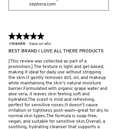
sephora.com
MOROCCANOIL
MOSCHINO
★★★★★
★★★★★
5
rmenkk
·
hace un año
MURAD
de
BEST BRAND I LOVE ALL THERE PRODUCTS
5
estrellas.
[This review was collected as part of a
promotion.] The texture is light and gel-based,
NARS
making it ideal for daily use without stripping
the skin.It gently removes dirt, oil, and makeup
while maintaining the skin’s natural moisture
NATASHA DENONA
barrier.Formulated with organic grape water and
aloe vera, it leaves skin feeling soft and
hydrated.The scent is mild and refreshing,
NEST New York
perfect for sensitive noses.It doesn’t cause
irritation or tightness post-wash—great for dry to
normal skin types.The formula is soap-free,
vegan, and suitable for sensitive skin.Overall, a
NUDESTIX
soothing, hydrating cleanser that supports a