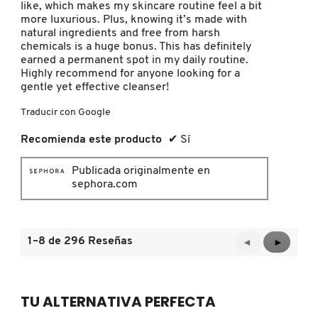
like, which makes my skincare routine feel a bit
TOM FORD
more luxurious. Plus, knowing it’s made with
natural ingredients and free from harsh
chemicals is a huge bonus. This has definitely
TONYMOLY
earned a permanent spot in my daily routine.
Highly recommend for anyone looking for a
gentle yet effective cleanser!
TOO FACED
Traducir con Google
Recomienda este producto
✔
Sí
TRULY BEAUTY
Publicada originalmente en
sephora.com
TWEEZERMAN
1–8 de 296 Reseñas
Anterior
◄
Siguient
►
URBAN DECAY
Reviews
Reviews
VALENTINO
TU ALTERNATIVA PERFECTA