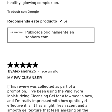
healthy, glowing complexion.
NUXE
Traducir con Google
Recomienda este producto
✔
Sí
OLAPLEX
Publicada originalmente en
sephora.com
OLLIE
ONE SIZE
★★★★★
★★★★★
5
byAlexandra25
·
hace un año
de
OUAI HAIRCARE
MY FAV CLEANSER
5
estrellas.
[This review was collected as part of a
promotion.] I’ve been using the VinoHydra
PAI-SHAU
Moisturizing Cleansing Gel for a few weeks now,
and I’m really impressed with how gentle yet
effective it is. It has a light, fresh scent and a
PATCHOLOGY
smooth gel texture that feels amazing on the