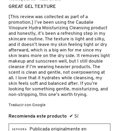
el
de
conten
GREAT GEL TEXTURE
5
que
hay
estrellas.
[This review was collected as part of a
FRESH
a
promotion.] I’ve been using the Caudalie
contin
Vinopure Hydra Moisturizing Cleansing product
and honestly, it’s been a refreshing step in my
GIORGIO ARMANI
skincare routine. The texture is light and silky,
and it doesn’t leave my skin feeling tight or dry
afterward, which is a big win for me since my
skin leans more on the dry side. It removes light
GIVENCHY
makeup and sunscreen well, but I still double
cleanse if I’m wearing heavier products. The
scent is clean and gentle, not overpowering at
GLOSSIER
all. I love that it hydrates while cleansing, my
skin feels soft and balanced after. If you’re
looking for something gentle, moisturizing, and
GLOW RECIPE
non-stripping, this one’s worth trying.
Traducir con Google
GUCCI
Recomienda este producto
✔
Sí
Publicada originalmente en