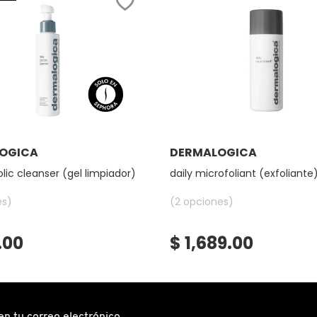
Ver más
Ver más
OGICA
DERMALOGICA
olic cleanser (gel limpiador)
daily microfoliant (exfoliante
es)
(2 opciones)
.00
$ 1,689.00