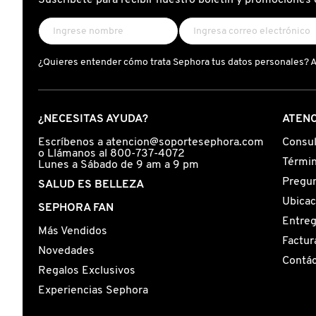
Suscríbete para recibir nuestro boletín y promociones 
GUERLAIN
HUDA BEAUTY
¿Quieres entender cómo trata Sephora tus datos personales? 
HUGO BOSS
¿NECESITAS AYUDA?
ATENC
ICONIC LONDON
Escríbenos a atencion@soportesephora.com
Consul
o Llámanos al 800-737-4072
Términ
Lunes a Sábado de 9 am a 9 pm
Pregun
SALUD ES BELLEZA
ILIA
Ubicac
SEPHORA FAN
Entre
Más Vendidos
INNISFREE
Factur
Novedades
Contá
Regalos Exclusivos
ISDIN
Experiencias Sephora