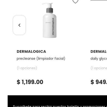
FRESH
GIORGIO ARMANI
GIVENCHY
Ver más
DERMALOGICA
DERMAL
ico)
precleanse (limpiador facial)
daily glyc
GLOSSIER
(1 opciones)
(1 opcion
GLOW RECIPE
$ 1,199.00
$ 949
GUCCI