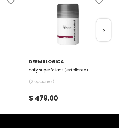
Ver más
DERMALOGICA
DER
)
daily superfoliant (exfoliante)
biolu
(2 opciones)
(1 op
$ 479.00
$ 1