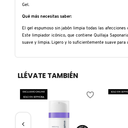
X
Gel.
CALVIN KLEIN
INGREDIENTES ACTIVOS DE
Y
Qué más necesitas saber:
SKINCARE
El gel espumoso sin jabón limpia todas las afecciones d
CAROLINA HERRERA
Z
Este limpiador icónico, que contiene Quillaja Saponar
#
suave y limpia. Ligero y lo suficientemente suave para
CAUDALIE
CHANEL
LLÉVATE TAMBIÉN
CHARLOTTE TILBURY
EXCLUSIVO ONLINE
SOLO EN SEPH
SOLO EN SEPHORA
CLARINS
CLINIQUE