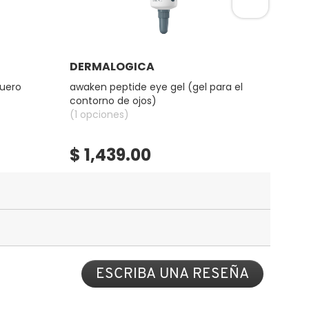
Ver más
DERMALOGICA
DER
suero
awaken peptide eye gel (gel para el
precl
contorno de ojos)
(1 opciones)
(1 op
$ 1,439.00
$ 1
ESCRIBA UNA RESEÑA
.
Con
esta