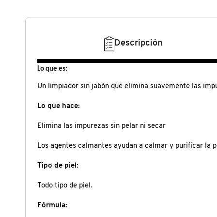
N
BEAUTY OF JOSEON
BRONCEADORES Y
O
AUTOBRONCEADORES
Descripción
BENEFIT COSMETICS
P
TRATAMIENTOS PARA LABIOS
Lo que es:
Q
BILLIE EILISH
Un limpiador sin jabón que elimina suavemente las impure
R
HERRAMIENTAS DE ALTA
TECNOLOGÍA
Lo que hace:
BIODANCE
S
Elimina las impurezas sin pelar ni secar
T
SETS DE VALOR & PARA
BRIOGEO
Los agentes calmantes ayudan a calmar y purificar la pi
REGALAR
U
Tipo de piel:
BUMBLE AND BUMBLE
V
TAMAÑOS DE VIAJE
Todo tipo de piel.
W
BURBERRY
Fórmula:
BAÑO Y CUERPO