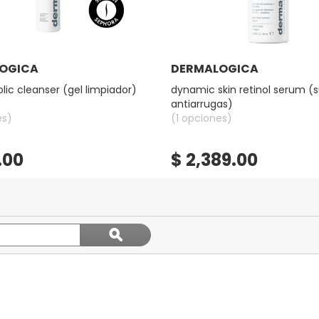
Ver más
Ver más
OGICA
DERMALOGICA
olic cleanser (gel limpiador)
dynamic skin retinol serum (
antiarrugas)
es)
(1 opciones)
.00
$ 2,389.00
Buscar
ϙ
temas
Buscar
y
reseñas