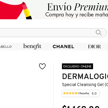
ABELLO
ABELLO
EXCLUSIVO ONLINE
DERMALOGI
Special Cleansing Gel (
★★★★★
★★★★★
5.0
1
Reseña
Esta
5
acción
de
le
5
llevará