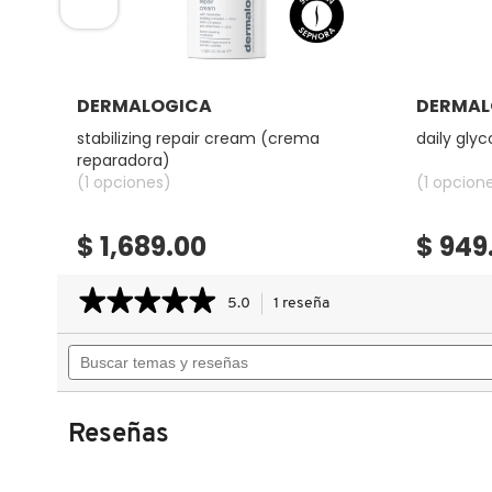
COMMODITY
Ver más
DERMALOGICA
DERMAL
DERMALOGICA
e
stabilizing repair cream (crema
daily glyc
reparadora)
(1 opciones)
(1 opcion
DIOR
$ 1,689.00
$ 949
DIOR BACKSTAGE
★★★★★
★★★★★
5.0
1 reseña
Esta
acción
5
DOLCE&GABBANA
Buscar
le
de
temas
llevará
5
estrellas.
y
a
Leer
DR. DENNIS GROSS SKINCARE
reseñas
reseñas.
reseñas
Reseñas
de
SPECIAL
CLEANSING
DR. JART+
GEL