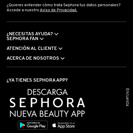
¿Quieres entender cómo trata Sephora tus datos personales?
Accede a nuestro
Aviso de Privacidad.
FRESH
¿NECESITAS AYUDA?
GIORGIO ARMANI
SEPHORA FAN
ATENCIÓN AL CLIENTE
GIVENCHY
ACERCA DE NOSOTROS
GLOSSIER
¿YA TIENES SEPHORA APP?
Encuesta
GLOW RECIPE
GUCCI