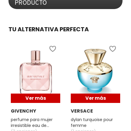
PRODUCTO
.
Con
COMMODITY
esta
acción
se
TU ALTERNATIVA PERFECTA
abrirá
DERMALOGICA
un
cuadro
de
DIOR
diálogo.
DIOR BACKSTAGE
DOLCE&GABBANA
Ver más
Ver más
DR. DENNIS GROSS SKINCARE
GIVENCHY
VERSACE
perfume para mujer
dylan turquoise pour
irresistible eau de
femme
DR. JART+