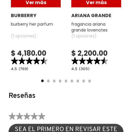
Ver más
Ver más
X
CALVIN KLEIN
BURBERRY
ARIANA GRANDE
INGREDIENTES ACTIVOS DE
Y
burberry her parfum
fragancia ariana
SKINCARE
grande lovenotes
CAROLINA HERRERA
Z
(1 opciones)
(1 opciones)
#
CAUDALIE
$ 4,180.00
$ 2,200.00
★★★★★
★★★★★
★★★★★
★★★★★
CHANEL
4.5
4.5
4.5
(769)
4.5
(305)
read.label
constructor.search.bazaarvoice.read.label
constructor.search.bazaarvoice.read.la
BURBERRY
FRAGANCIA
HER
ARIANA
PARFUM
GRANDE
CHARLOTTE TILBURY
LOVENOTES
Reseñas
CLARINS
★★★★★
Sin
CLINIQUE
SEA EL PRIMERO EN REVISAR ESTE
puntuación