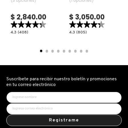
toilette
(3 opciones)
(1 opciones)
$ 2,840.00
$ 3,050.00
DRUNK ELEPHANT
★★★★★
★★★★★
★★★★★
★★★★★
4.3
4.3
4.3
(408)
4.3
(805)
DYSON
read.label
constructor.search.bazaarvoice.read.label
constructor.search.bazaarvoice.read.la
PERFUME
DYLAN
PARA
TURQUOISE
MUJER
POUR
IRRESISTIBLE
FEMME
E.L.F. COSMETICS
EAU
DE
TOILETTE
E.L.F. SKIN
Suscríbete para recibir nuestro boletín y promociones
en tu correo electrónico
ESTÉE LAUDER
FENTY BEAUTY
Registrame
FENTY SKIN