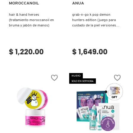
MOROCCANOIL
ANUA
hair & hand heroes
grab-n-go k pop demon
(tratamiento moroccanoil en
hunters edition (juego para
bruma y jabón de manos)
cuidado de la piel versiones
mini)
$ 1,220.00
$ 1,649.00
NUEVO
SOLO EN SEPHORA
Ver más
Ver más