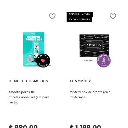
constructor.search.bazaarvoice.read.la
DELÍCIA
DRENCH™
SHOWER
EDICIÓN LIMITADA
OIL
SOLO EN SEPHORA
(JABÓN
CORPORAL)
Ver más
Ver más
BENEFIT COSMETICS
TONYMOLY
smooth pores 101 -
mistery box aclarante (caja
porefessional set (set para
misteriosa)
rostro
$ 980.00
$ 1,199.00