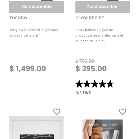
No disponible
No disponible
TOCOBO
GLOW RECIPE
set glow & moist trio (set para
dewy babies kit (set de
cuidado de la piel)
productos esenciales para el
cuidado de la piel)
$ 790.00
$ 1,499.00
$ 395.00
★★★★★
★★★★★
4.7
4.7
(161)
constructor.search.bazaarvoice.read.la
DEWY
BABIES
KIT
(SET
DE
PRODUCTOS
ESENCIALES
PARA
EL
CUIDADO