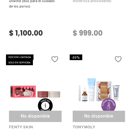
unwind (dúo para el cuidado
misteriosa antioxidante)
de los poros)
$ 1,100.00
$ 999.00
-50%
EDICIÓN LIMITADA
SOLO EN SEPHORA
No disponible
No disponible
FENTY SKIN
TONYMOLY