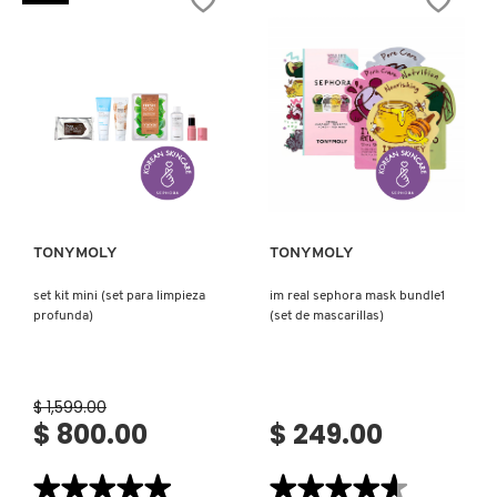
SET
SET
IT COSMETICS
(SET
(SET
DE
PARA
RUTINA
CUIDADO
CORPORAL)
DE
LA
JEAN PAUL GAULTIER
PIEL)
JULIETTE HAS A GUN
Ver más
Ver más
K18
TONYMOLY
TONYMOLY
set kit mini (set para limpieza
im real sephora mask bundle1
KAYALI
profunda)
(set de mascarillas)
KÉRASTASE
$ 1,599.00
$ 800.00
$ 249.00
KIEHL’S
★★★★★
★★★★★
★★★★★
★★★★★