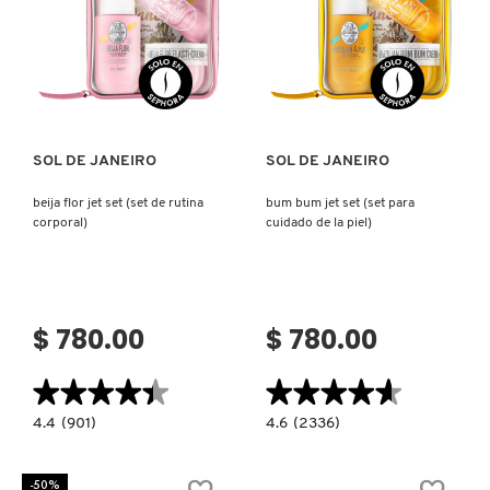
GUERLAIN
DE
BAÑO)
Ver más
Ver más
HUDA BEAUTY
HUGO BOSS
SOL DE JANEIRO
SOL DE JANEIRO
beija flor jet set (set de rutina
bum bum jet set (set para
ICONIC LONDON
corporal)
cuidado de la piel)
ILIA
$ 780.00
$ 780.00
INNISFREE
★★★★★
★★★★★
★★★★★
★★★★★
4.4
4.6
4.4
(901)
4.6
(2336)
ISDIN
constructor.search.bazaarvoice.read.label
constructor.search.bazaarvoice.read.la
BEIJA
BUM
FLOR
BUM
JET
JET
-50%