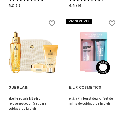
5.0
4.6
5.0
(1)
4.6
(14)
KYLIE COSMETICS
constructor.search.bazaarvoice.read.label
constructor.search.bazaarvoice.read.la
SET
IM
KIT
REAL
MINI
SEPHORA
SOLO EN SEPHORA
(SET
MASK
KYLIE JENNER FRAGRANCES
PARA
BUNDLE1
LIMPIEZA
(SET
PROFUNDA)
DE
MASCARILLAS)
L'ORÉAL PROFESSIONNEL
LANCÔME
Ver más
Ver más
LANEIGE
GUERLAIN
E.L.F. COSMETICS
LAURA MERCIER
abeille royale kit sérum
e.l.f. skin burst dew-o (set de
rejuvenescedor (set para
minis de cuidado de la piel)
cuidado de la piel)
LILASH