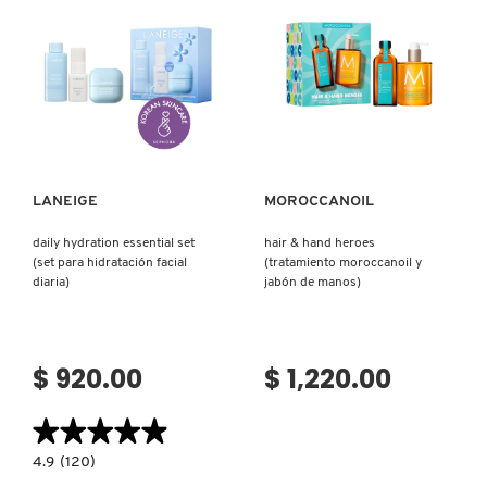
LABIOS
PARA
Y
DOBLE
PESTAÑAS)
LIMPIEZA)
REDKEN
Ver más
Ver más
SARELLY
LANEIGE
MOROCCANOIL
SEPHORA COLLECTION
daily hydration essential set
hair & hand heroes
(set para hidratación facial
(tratamiento moroccanoil y
SEPHORA FAVORITES
diaria)
jabón de manos)
SHARK
$ 920.00
$ 1,220.00
SHISEIDO
★★★★★
★★★★★
4.9
4.9
(120)
constructor.search.bazaarvoice.read.label
DAILY