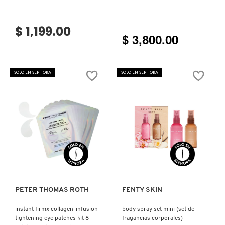
VERSACE
$ 1,199.00
$ 3,800.00
YVES SAINT LAURENT
SOLO EN SEPHORA
SOLO EN SEPHORA
Ver más
Ver más
PETER THOMAS ROTH
FENTY SKIN
instant firmx collagen-infusion
body spray set mini (set de
tightening eye patches kit 8
fragancias corporales)