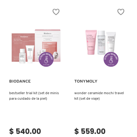
SKIN 1004
HYDRATION
ESSENTIAL
SET
(SET
PARA
SMASHBOX
HIDRATACIÓN
FACIAL
DIARIA)
SOL DE JANEIRO
Ver más
Ver más
SUPERGOOP!
BIODANCE
TONYMOLY
THE INKEY LIST
bestseller trial kit (set de minis
wonder ceramide mochi travel
para cuidado de la piel)
kit (set de viaje)
THE ORDINARY
TOCOBO
$ 540.00
$ 559.00