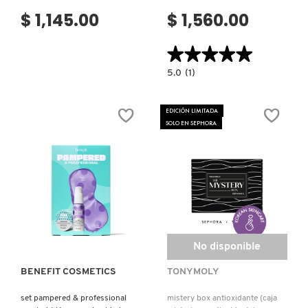
$ 1,145.00
$ 1,560.00
★★★★★
★★★★★
5.0
5.0
(1)
constructor.search.bazaarvoice.read.la
DOUBLE
DOSE
OF
EDICIÓN LIMITADA
HYDRATION
SOLO EN SEPHORA
(SET
PARA
CUIDADO
DE
LA
PIEL)
Ver más
No disponible
BENEFIT COSMETICS
TONYMOLY
set pampered & professional
mistery box antioxidante (caja