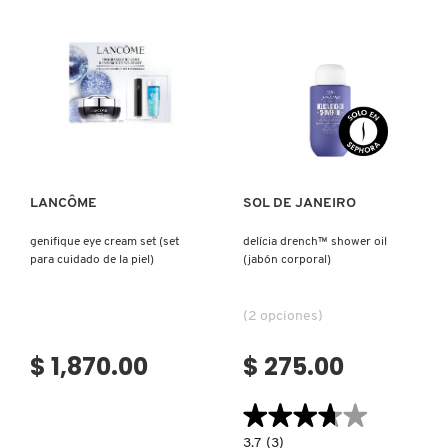
(SET
PARA
CUIDADO
DE
LA
PIEL)
Ver más
Ver más
LANCÔME
SOL DE JANEIRO
genifique eye cream set (set
delícia drench™ shower oil
para cuidado de la piel)
(jabón corporal)
(2 opciones)
$ 1,870.00
$ 275.00
★★★★★
★★★★★
3.7
3.7
(3)