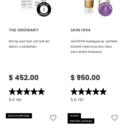
Ver más
Ver más
PATRICK TA
THE ORDINARY
SKIN 1004
PEACE OUT SKINCARE
the lip and lash set (set de
skin1004 madagascar centella
labios y pestañas)
double cleansing duo (dúo
para doble limpieza)
PETER THOMAS ROTH
PHLUR
$ 452.00
$ 950.00
★★★★★
★★★★★
★★★★★
★★★★★
PRADA
5.0
5.0
5.0
(6)
5.0
(5)
constructor.search.bazaarvoice.read.label
constructor.search.bazaarvoice.read.la
THE
SKIN1004
RABANNE
LIP
MADAGASCAR
AND
CENTELLA
SOLO EN SEPHORA
NUEVO
LASH
DOUBLE
EDICIÓN LIMITADA
SET
CLEANSING
(SET
DUO
RARE BEAUTY
DE
(DÚO