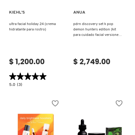
KIEHL’S
ANUA
ultra facial holiday 24 (crema
pdrn discovery set k pop
hidratante para rostro)
demon hunters edition (kit
para cuidado facial versiones
mini)
$ 1,200.00
$ 2,749.00
★★★★★
★★★★★
5.0
5.0
(3)
constructor.search.bazaarvoice.read.label
ULTRA
FACIAL
HOLIDAY
24
(CREMA
HIDRATANTE
PARA
ROSTRO)