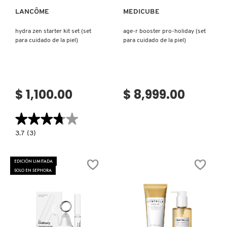
LANCÔME
MEDICUBE
NUXE
hydra zen starter kit set (set
age-r booster pro-holiday (set
para cuidado de la piel)
para cuidado de la piel)
OLAPLEX
OLLIE
$ 1,100.00
$ 8,999.00
★★★★★
★★★★★
ONE SIZE
3.7
3.7
(3)
constructor.search.bazaarvoice.read.label
HYDRA
ZEN
OUAI HAIRCARE
STARTER
EDICIÓN LIMITADA
KIT
SOLO EN SEPHORA
SET
(SET
PARA
PAI-SHAU
CUIDADO
DE
LA
PIEL)
PATCHOLOGY