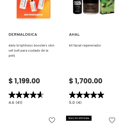
Ver más
Ver más
DERMALOGICA
AHAL
daily brightness boosters skin
kit facial regenerador
set (set para cuidado de la
piel)
$ 1,199.00
$ 1,700.00
★★★★★
★★★★★
★★★★★
★★★★★
4.6
5.0
4.6
(41)
5.0
(4)
constructor.search.bazaarvoice.read.label
constructor.search.bazaarvoice.read.la
DAILY
KIT
BRIGHTNESS
FACIAL
BOOSTERS
REGENERADOR
SOLO EN SEPHORA
SKIN
SET