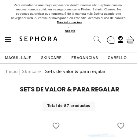
Para disfrutar de una mejor experiencia dentro nuestro sitio Sephora.com.mx,
recomendamos abrirlo en navegadores como Firefox, Safari o Chrome. No
podemos garantizar que funcionará de la manera más óptima usando otro
navegador web. Al continuar navegando en este sitio, aceptas el uso de cookies.
Más información
.
Acepto
MAQUILLAJE
SKINCARE
FRAGANCIAS
CABELLO
SEPHORA COLLECTION
Fragancias
Maquillaje
Skincare
Cabello
Marcas
Inicio
Skincare
Sets de valor & para regalar
VER
VER
VER
VER
VER
VER
SETS DE VALOR & PARA REGALAR
A
ROSTRO
PRODUCTOS ESPECIALIZADOS
MUJER
SETS DE VALOR & PARA
MAQUILLAJE
ADIDAS
Total de
87
productos
REGALAR
B
MEJILLAS
SKINCARE COREANO
HOMBRE
CUIDADO DE LA PIEL
AESTURA
C
TAMAÑOS DE VIAJE