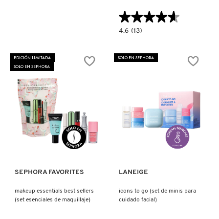
X
★★★★★
★★★★★
CALVIN KLEIN
INGREDIENTES ACTIVOS DE
Y
4.6
4.6
(13)
constructor.search.bazaarvoice.read.la
SKINCARE
THE
CLEAR
CAROLINA HERRERA
Z
SET
EDICIÓN LIMITADA
SOLO EN SEPHORA
(SET
SOLO EN SEPHORA
PARA
#
PIELES
CON
CAUDALIE
TENDENCIA
A
ACNÉ)
CHANEL
Ver más
Ver más
CHARLOTTE TILBURY
SEPHORA FAVORITES
LANEIGE
CLARINS
makeup essentials best sellers
icons to go (set de minis para
(set esenciales de maquillaje)
cuidado facial)
CLINIQUE