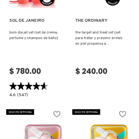
FRESH
SOL DE JANEIRO
THE ORDINARY
bom dia jet set (set de crema,
the target and treat set (set
perfume y shampoo de baño)
para tratar y prevenir brotes
GIORGIO ARMANI
en piel propensa a
imperfecciones.)
GIVENCHY
$ 780.00
$ 240.00
GLOSSIER
★★★★★
★★★★★
4.6
4.6
(547)
constructor.search.bazaarvoice.read.label
GLOW RECIPE
BOM
DIA
JET
SOLO EN SEPHORA
SOLO EN SEPHORA
SET
(SET
GUCCI
DE
CREMA,
PERFUME
Y
SHAMPOO