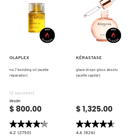
PARFUM
INTENSE
REDKEN
Ver más
Ver más
SARELLY
OLAPLEX
KÉRASTASE
SEPHORA COLLECTION
no.7 bonding oil (aceite
glaze drops gloss absolu
reparador)
(aceite capilar)
SEPHORA FAVORITES
(2 opciones)
desde:
SHARK
$ 800.00
$ 1,325.00
SHISEIDO
★★★★★
★★★★★
★★★★★
★★★★★
4.2
4.6
4.2
(2750)
4.6
(826)
constructor.search.bazaarvoice.read.label
constructor.search.bazaarvoice.read.la
NO.7
GLAZE