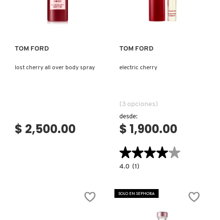
Ver más
Ver más
TOM FORD
TOM FORD
lost cherry all over body spray
electric cherry
(3 opciones)
desde:
$ 2,500.00
$ 1,900.00
★★★★★
★★★★★
4.0
4.0
(1)
constructor.search.bazaarvoice.read.la
ELECTRIC
CHERRY
SOLO EN SEPHORA