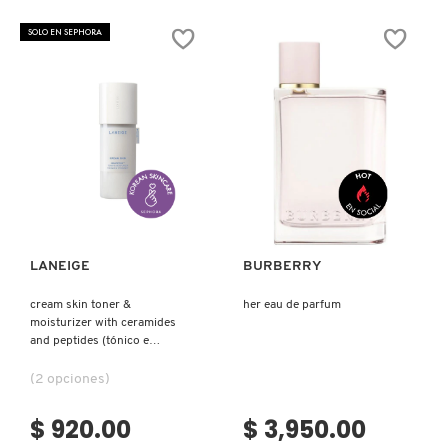
SKIN 1004
BONDING
DROPS
OIL
GLOSS
SOLO EN SEPHORA
(ACEITE
ABSOLU
REPARADOR)
(ACEITE
CAPILAR)
SMASHBOX
SOL DE JANEIRO
Ver más
Ver más
SUPERGOOP!
LANEIGE
BURBERRY
THE INKEY LIST
cream skin toner &
her eau de parfum
moisturizer with ceramides
THE ORDINARY
and peptides (tónico e
hidratante para la piel)
(2 opciones)
TOCOBO
$ 920.00
$ 3,950.00