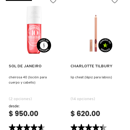
’62
(GLOSS
IT COSMETICS
BUM
PARA
BUM
LABIOS)
HAIR
&
BODY
JEAN PAUL GAULTIER
FRAGRANCE
MIST(SPRAY
COPORAL
PERFUMADO)
JULIETTE HAS A GUN
Ver más
Ver más
K18
SOL DE JANEIRO
CHARLOTTE TILBURY
cheirosa 40 (loción para
lip cheat (lápiz para labios)
KAYALI
cuerpo y cabello)
KÉRASTASE
(2 opciones)
(14 opciones)
desde:
$ 950.00
$ 620.00
KIEHL’S
★★★★★
★★★★★
★★★★★
★★★★★