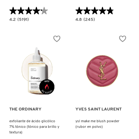
X
★★★★★
★★★★★
★★★★★
★★★★★
CALVIN KLEIN
INGREDIENTES ACTIVOS DE
Y
4.2
4.8
4.2
(5191)
4.8
(245)
constructor.search.bazaarvoice.read.label
constructor.search.bazaarvoice.read.la
SKINCARE
BENETINT
E.L.F.
(TINTE
CAMO
CAROLINA HERRERA
Z
DE
LIQUID
LABIOS)
BLUSH
(RUBOR
#
LÍQUIDO)
CAUDALIE
CHANEL
Ver más
Ver más
CHARLOTTE TILBURY
THE ORDINARY
YVES SAINT LAURENT
CLARINS
exfoliante de ácido glicólico
ysl make me blush powder
7% tónico (tónico para brillo y
(rubor en polvo)
CLINIQUE
textura)