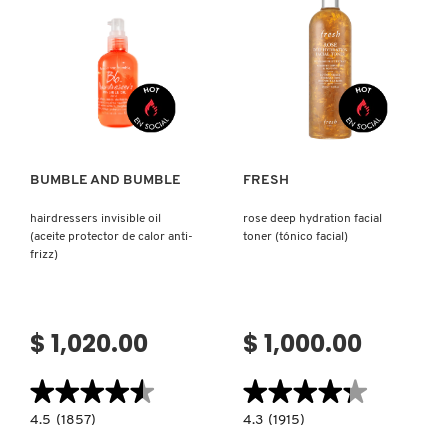
Ver más
Ver más
BUMBLE AND BUMBLE
FRESH
hairdressers invisible oil
rose deep hydration facial
(aceite protector de calor anti-
toner (tónico facial)
frizz)
$ 1,020.00
$ 1,000.00
★★★★★
★★★★★
★★★★★
★★★★★
4.5
4.3
4.5
(1857)
4.3
(1915)
constructor.search.bazaarvoice.read.label
constructor.search.bazaarvoice.read.la
HAIRDRESSERS
ROSE