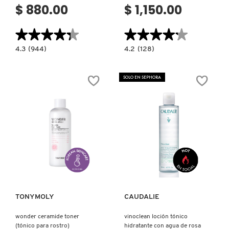
$ 880.00
$ 1,150.00
★★★★★
★★★★★
★★★★★
★★★★★
4.3
4.2
4.3
(944)
4.2
(128)
constructor.search.bazaarvoice.read.label
constructor.search.bazaarvoice.read.la
CLARIFYING
GLOW
LOTION
TONER
3
(TÓNICO
SOLO EN SEPHORA
(LOCIÓN
FACIAL)
ACLARANTE)
Ver más
Ver más
TONYMOLY
CAUDALIE
wonder ceramide toner
vinoclean loción tónico
(tónico para rostro)
hidratante con agua de rosa