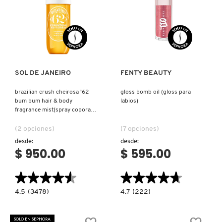
GUERLAIN
Y
24H
HIDRATACIÓN)
Ver más
Ver más
HUDA BEAUTY
HUGO BOSS
SOL DE JANEIRO
FENTY BEAUTY
brazilian crush cheirosa ’62
gloss bomb oil (gloss para
ICONIC LONDON
bum bum hair & body
labios)
fragrance mist(spray coporal
perfumado)
(2 opciones)
(7 opciones)
ILIA
desde:
desde:
$ 950.00
$ 595.00
INNISFREE
★★★★★
★★★★★
★★★★★
★★★★★
4.5
4.7
4.5
(3478)
4.7
(222)
ISDIN
constructor.search.bazaarvoice.read.label
constructor.search.bazaarvoice.read.la
BRAZILIAN
GLOSS
CRUSH
BOMB
CHEIROSA
OIL
SOLO EN SEPHORA