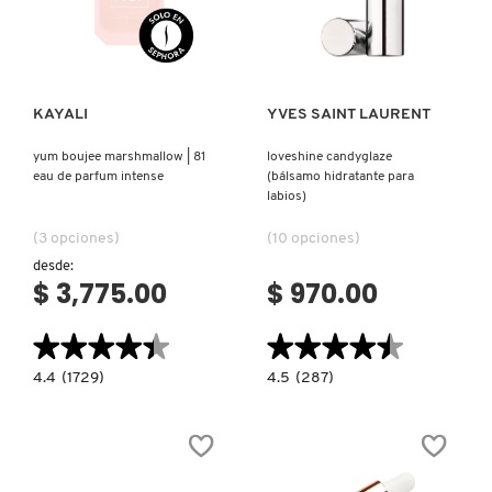
Ver más
Ver más
PATRICK TA
KAYALI
YVES SAINT LAURENT
PEACE OUT SKINCARE
yum boujee marshmallow | 81
loveshine candyglaze
eau de parfum intense
(bálsamo hidratante para
labios)
PETER THOMAS ROTH
(3 opciones)
(10 opciones)
desde:
PHLUR
$ 3,775.00
$ 970.00
★★★★★
★★★★★
★★★★★
★★★★★
PRADA
4.4
4.5
4.4
(1729)
4.5
(287)
constructor.search.bazaarvoice.read.label
constructor.search.bazaarvoice.read.la
YUM
LOVESHINE
RABANNE
BOUJEE
CANDYGLAZE
MARSHMALLOW
(BÁLSAMO
|
HIDRATANTE
81
PARA
EAU
LABIOS)
RARE BEAUTY
DE