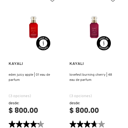
39
|
EAU
42
DE
EAU
PARFUM
DE
PARFUM
Ver más
Ver más
KAYALI
KAYALI
eden juicy apple | 01 eau de
lovefest burning cherry | 48
parfum
eau de parfum
(3 opciones)
(3 opciones)
desde:
desde:
$ 800.00
$ 800.00
★★★★★
★★★★★
★★★★★
★★★★★