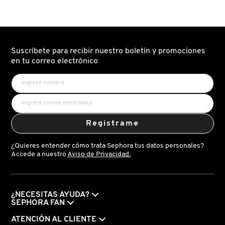
INVISIBLE
DEEP
OIL
HYDRATION
(ACEITE
FACIAL
PROTECTOR
TONER
DE
(TÓNICO
CALOR
FACIAL)
ANTI-
Suscríbete para recibir nuestro boletín y promociones
FRIZZ)
en tu correo electrónico
Registrame
¿Quieres entender cómo trata Sephora tus datos personales?
Accede a nuestro
Aviso de Privacidad.
¿NECESITAS AYUDA?
SEPHORA FAN
ATENCIÓN AL CLIENTE