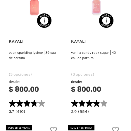
Ver más
Ver más
KAYALI
KAYALI
eden sparkling lychee | 39 eau
vanilla candy rock sugar | 42
de parfum
eau de parfum
(3 opciones)
(3 opciones)
desde:
desde:
$ 800.00
$ 800.00
★★★★★
★★★★★
★★★★★
★★★★★
3.7
3.9
3.7
(410)
3.9
(554)
constructor.search.bazaarvoice.read.label
constructor.search.bazaarvoice.read.la
EDEN
VANILLA
SPARKLING
CANDY
LYCHEE
ROCK
SOLO EN SEPHORA
SOLO EN SEPHORA
|
SUGAR