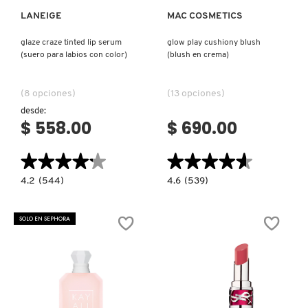
LANEIGE
MAC COSMETICS
NUXE
glaze craze tinted lip serum
glow play cushiony blush
(suero para labios con color)
(blush en crema)
OLAPLEX
(8 opciones)
(13 opciones)
desde:
OLLIE
$ 558.00
$ 690.00
★★★★★
★★★★★
★★★★★
★★★★★
ONE SIZE
4.2
4.6
4.2
(544)
4.6
(539)
constructor.search.bazaarvoice.read.label
constructor.search.bazaarvoice.read.la
GLAZE
GLOW
CRAZE
PLAY
OUAI HAIRCARE
TINTED
CUSHIONY
SOLO EN SEPHORA
LIP
BLUSH
SERUM
(BLUSH
(SUERO
EN
PARA
CREMA)
PAI-SHAU
LABIOS
CON
COLOR)
PATCHOLOGY