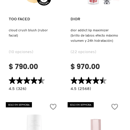
FRESH
TOO FACED
DIOR
cloud crush blush (rubor
dior addict lip maximizer
facial)
(brillo de labios efecto máximo
GIORGIO ARMANI
volumen y 24h hidratación)
(10 opciones)
(22 opciones)
GIVENCHY
$ 790.00
$ 970.00
GLOSSIER
★★★★★
★★★★★
★★★★★
★★★★★
4.5
4.5
4.5
(326)
4.5
(2568)
constructor.search.bazaarvoice.read.label
constructor.search.bazaarvoice.read.la
GLOW RECIPE
CLOUD
DIOR
CRUSH
ADDICT
BLUSH
LIP
SOLO EN SEPHORA
SOLO EN SEPHORA
(RUBOR
MAXIMIZER
FACIAL)
(BRILLO
GUCCI
DE
LABIOS
EFECTO
MÁXIMO
VOLUMEN