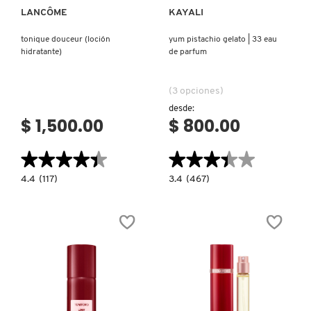
LANCÔME
KAYALI
tonique douceur (loción
yum pistachio gelato | 33 eau
hidratante)
de parfum
(3 opciones)
desde:
$ 1,500.00
$ 800.00
★★★★★
★★★★★
★★★★★
★★★★★
4.4
3.4
4.4
(117)
3.4
(467)
constructor.search.bazaarvoice.read.label
constructor.search.bazaarvoice.read.la
TONIQUE
YUM
DOUCEUR
PISTACHIO
(LOCIÓN
GELATO
HIDRATANTE)
|
33
EAU
DE
PARFUM