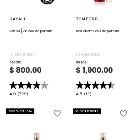
KAYALI
TOM FORD
vanilla | 28 eau de parfum
lost cherry eau de parfum
(3 opciones)
(3 opciones)
desde:
desde:
$ 800.00
$ 1,900.00
★★★★★
★★★★★
★★★★★
★★★★★
4.0
4.5
4.0
(729)
4.5
(12)
constructor.search.bazaarvoice.read.label
constructor.search.bazaarvoice.read.la
VANILLA
LOST
|
CHERRY
28
EAU
SOLO EN SEPHORA
SOLO EN SEPHORA
EAU
DE
DE
PARFUM
PARFUM