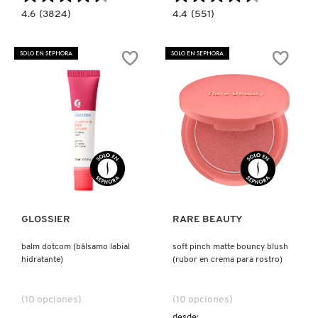
4.6
4.4
4.6
(3824)
4.4
(551)
KYLIE COSMETICS
constructor.search.bazaarvoice.read.label
constructor.search.bazaarvoice.read.la
CHEIROSA
LIP
40
CHEAT
(LOCIÓN
(LÁPIZ
SOLO EN SEPHORA
SOLO EN SEPHORA
PARA
PARA
KYLIE JENNER FRAGRANCES
CUERPO
LABIOS)
Y
CABELLO)
L'ORÉAL PROFESSIONNEL
LANCÔME
Ver más
Ver más
LANEIGE
GLOSSIER
RARE BEAUTY
LAURA MERCIER
balm dotcom (bálsamo labial
soft pinch matte bouncy blush
hidratante)
(rubor en crema para rostro)
LILASH
(10 opciones)
(10 opciones)
desde: