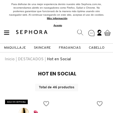
Para disfrutar de una mejor experiencia dentro nuestro sitio Sephora.com.mx,
recomendamos abrirlo en navegadores como Firefox, Safari o Chrome. No
podemos garantizar que funcionará de la manera más óptima usando otro
navegador web. Al continuar navegando en este sitio, aceptas el uso de cookies.
Más información
.
Acepto
MAQUILLAJE
SKINCARE
FRAGANCIAS
CABELLO
SEPHORA COLLECTION
Fragancias
Maquillaje
Skincare
Cabello
Marcas
Inicio
DESTACADOS
Hot en Social
VER
VER
VER
VER
VER
VER
HOT EN SOCIAL
A
ROSTRO
PRODUCTOS ESPECIALIZADOS
MUJER
SETS DE VALOR & PARA
MAQUILLAJE
ADIDAS
Total de
46
productos
REGALAR
B
MEJILLAS
SKINCARE COREANO
HOMBRE
CUIDADO DE LA PIEL
AESTURA
SOLO EN SEPHORA
C
TAMAÑOS DE VIAJE