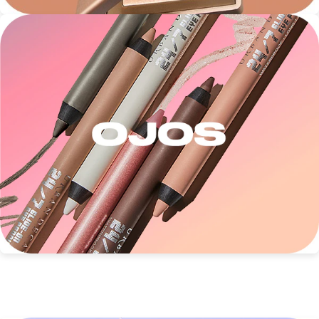
FRESH
GIORGIO ARMANI
GIVENCHY
GLOSSIER
GLOW RECIPE
GUCCI