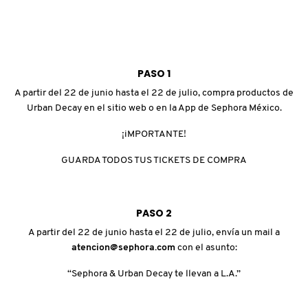
X
CALVIN KLEIN
INGREDIENTES ACTIVOS DE
Y
SKINCARE
CAROLINA HERRERA
Z
PASO 1
A partir del 22 de junio hasta el 22 de julio, compra productos de
#
Urban Decay en el sitio web o en la App de Sephora México.
CAUDALIE
¡iMPORTANTE!
CHANEL
GUARDA TODOS TUS TICKETS DE COMPRA
CHARLOTTE TILBURY
PASO 2
A partir del 22 de junio hasta el 22 de julio, envía un mail a
atencion@sephora.com
con el asunto:
CLARINS
“Sephora & Urban Decay te llevan a L.A.”
CLINIQUE