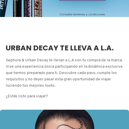
D
AHAL
OJOS
POR NECESIDAD
POR FAMILIA
CABELLO
SHAMPOOS &
E
ACONDICIONADORES
ANASTASIA BEVERLY HILLS
LABIOS
TRATAMIENTOS
TENDENCIAS EN FRAGANCIAS
BROCHAS Y ACCESORIOS
F
PRODUCTOS PARA PEINADO &
G
ANUA
UÑAS
HIDRATANTES
SETS DE VALOR & PARA
BAÑO Y CUERPO
URBAN DECAY TE LLEVA A L.A.
TRATAMIENTOS
REGALAR
H
Sephora & Urban Decay te llevan a L.A con tu compra de la marca.
ARAMIS
BROCHAS Y APLICADORES
LIMPIADORES Y EXFOLIANTES
MENOS DE $300
HERRAMIENTAS PARA CABELLO
Vive una experiencia única participando en la dinámica exclusiva
I
TAMAÑOS DE VIAJE
que hemos preparado para ti. Descubre cada paso, cumple los
requisitos y no dejes pasar esta gran oportunidad de viajar
J
ARIANA GRANDE
ACCESORIOS
MASCARILLAS
MASCARILLAS
PRODUCTOS DE CABELLO POR
luciendo tus mejores looks.
UNISEX
NECESIDAD
K
¿Estás listo para viajar?
AVEDA
MAQUILLAJE SEPHORA
CUIDADO DE OJOS
L
COLLECTION
BODY MIST
BEAUTYBLENDER
M
PROTECTORES SOLARES