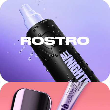
GUERLAIN
HUDA BEAUTY
HUGO BOSS
ICONIC LONDON
ILIA
INNISFREE
ISDIN