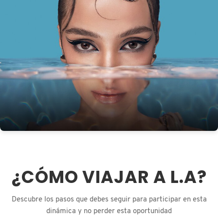
N
BEAUTY OF JOSEON
BRONCEADORES Y
O
AUTOBRONCEADORES
BENEFIT COSMETICS
P
TRATAMIENTOS PARA LABIOS
Q
BILLIE EILISH
R
HERRAMIENTAS DE ALTA
TECNOLOGÍA
BIODANCE
S
T
SETS DE VALOR & PARA
BRIOGEO
REGALAR
U
¿CÓMO VIAJAR A L.A?
BUMBLE AND BUMBLE
V
TAMAÑOS DE VIAJE
Descubre los pasos que debes seguir para participar en esta
W
BURBERRY
dinámica y no perder esta oportunidad
BAÑO Y CUERPO