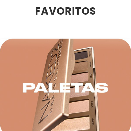
FAVORITOS
DRUNK ELEPHANT
DYSON
E.L.F. COSMETICS
E.L.F. SKIN
ESTÉE LAUDER
FENTY BEAUTY
FENTY SKIN