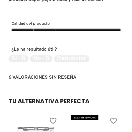
MOROCCANOIL
Calidad del producto
MOSCHINO
Calidad
del
producto,
¿Le ha resultado útil?
MURAD
5
de
Sí ·
0
No ·
0
Denunciar
5
NARS
6 VALORACIONES SIN RESEÑA
NATASHA DENONA
TU ALTERNATIVA PERFECTA
NEST New York
SOLO EN SEPHORA
NUDESTIX