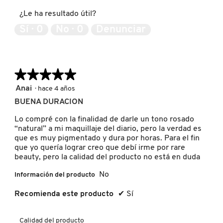
5
producto,
IT COSMETICS
¿Le ha resultado útil?
5
de
Sí ·
0
No ·
0
Denunciar
5
JEAN PAUL GAULTIER
★★★★★
★★★★★
JULIETTE HAS A GUN
5
Anai
·
hace 4 años
de
BUENA DURACION
K18
5
estrellas.
Lo compré con la finalidad de darle un tono rosado
“natural” a mi maquillaje del diario, pero la verdad es
KAYALI
que es muy pigmentado y dura por horas. Para el fin
que yo quería lograr creo que debí irme por rare
beauty, pero la calidad del producto no está en duda
KÉRASTASE
No
Información del producto
Recomienda este producto
✔
Sí
KIEHL’S
Calidad del producto