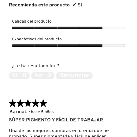
Recomienda este producto
✔
Sí
LIVING PROOF
Calidad del producto
MAC COSMETICS
Calidad
del
Expectativas del producto
producto,
4
MAISON LOUIS MARIE
Expectativas
de
del
5
producto,
¿Le ha resultado útil?
4
MAKEUP BY MARIO
de
Sí ·
0
No ·
0
Denunciar
5
MARC JACOBS PERFUMES
★★★★★
★★★★★
MEDICUBE
5
KarinaL
·
hace 5 años
de
SÚPER PIGMENTO Y FÁCIL DE TRABAJAR
5
estrellas.
MONTBLANC
Una de las mejores sombras en crema que he
probado. Súper pigmentada y fácil de aplicar.