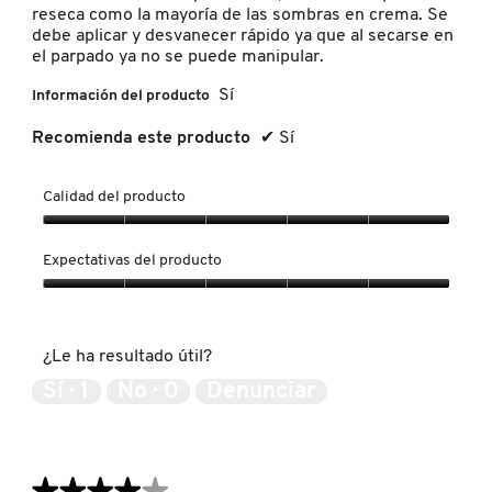
reseca como la mayoría de las sombras en crema. Se
debe aplicar y desvanecer rápido ya que al secarse en
el parpado ya no se puede manipular.
FRESH
Sí
Información del producto
Recomienda este producto
✔
Sí
GIORGIO ARMANI
Calidad del producto
GIVENCHY
Calidad
del
Expectativas del producto
producto,
GLOSSIER
5
Expectativas
de
del
5
producto,
GLOW RECIPE
¿Le ha resultado útil?
5
de
Sí ·
1
No ·
0
Denunciar
5
GUCCI
★★★★★
★★★★★