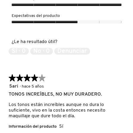
KYLIE COSMETICS
Calidad
del
Expectativas del producto
producto,
5
Expectativas
KYLIE JENNER FRAGRANCES
de
del
5
producto,
¿Le ha resultado útil?
3
L'ORÉAL PROFESSIONNEL
de
Sí ·
0
No ·
0
Denunciar
5
LANCÔME
★★★★★
★★★★★
LANEIGE
4
Sari
·
hace 5 años
de
TONOS INCREÍBLES, NO MUY DURADERO.
5
estrellas.
LAURA MERCIER
Los tonos están increíbles aunque no dura lo
suficiente, vivo en la costa entonces necesito
maquillaje que dure todo el día.
LILASH
Sí
Información del producto