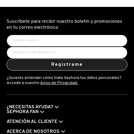
SOMBRAS
DE
OJOS
METÁLICA)
PATRICK TA
Suscríbete para recibir nuestro boletín y promociones
en tu correo electrónico
PEACE OUT SKINCARE
PETER THOMAS ROTH
Registrame
PHLUR
¿Quieres entender cómo trata Sephora tus datos personales?
Accede a nuestro
Aviso de Privacidad.
PRADA
¿NECESITAS AYUDA?
SEPHORA FAN
RABANNE
ATENCIÓN AL CLIENTE
ACERCA DE NOSOTROS
RARE BEAUTY