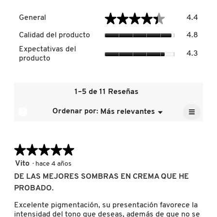
Genera
★★★★★
★★★★★
General
4.4
El
DRUNK ELEPHANT
valor
Calida
Calidad del producto
4.8
de
del
Expect
la
Expectativas del
produc
4.3
del
DYSON
calific
producto
El
produc
media
valor
El
es
de
valor
4.4
la
E.L.F. COSMETICS
de
1–5 de 11 Reseñas
de
calific
la
5.
media
≡
calific
?
Ordenar por:
Más relevantes
Menú
es
▼
media
E.L.F. SKIN
Al
4.8
pulsar
es
de
el
4.3
siguien
5.
de
★★★★★
★★★★★
botón
ESTÉE LAUDER
se
5.
actuali
5
Vito
·
hace 4 años
el
de
conten
DE LAS MEJORES SOMBRAS EN CREMA QUE HE
5
que
FENTY BEAUTY
PROBADO.
hay
estrellas.
a
contin
Excelente pigmentación, su presentación favorece la
intensidad del tono que deseas, además de que no se
FENTY SKIN