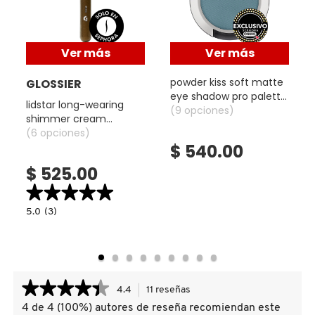
X
CALVIN KLEIN
INGREDIENTES ACTIVOS DE
Y
Ver más
Ver más
SKINCARE
CAROLINA HERRERA
Z
powder kiss soft matte
GLOSSIER
eye shadow pro palette
lidstar long-wearing
#
(sombra de ojos)
(9 opciones)
shimmer cream
CAUDALIE
eyeshadow (sombra de
(6 opciones)
ojos)
$ 540.00
CHANEL
$ 525.00
★★★★★
★★★★★
CHARLOTTE TILBURY
5.0
5.0
(3)
read.label
constructor.search.bazaarvoice.read.label
LIDSTAR
LONG-
WEARING
CLARINS
SHIMMER
CREAM
EYESHADOW
★★★★★
★★★★★
(SOMBRA
4.4
11 reseñas
Esta
DE
CLINIQUE
OJOS)
acción
4 de 4 (100%) autores de reseña recomiendan este
4.4