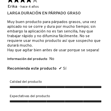
GUERLAIN
4
Erika
·
hace 4 años
de
LARGA DURACIÓN EN PÁRPADO GRASO
5
HUDA BEAUTY
estrellas.
Muy buen producto para párpados grasos, una vez
aplicado no se corre y dura por mucho tiempo; sin
embargo la aplicación no es tan sencilla, hay que
HUGO BOSS
trabajar rápido y no difumina fácilmente. No se
requiere usar mucho producto así que sospecho que
durará mucho.
ICONIC LONDON
Hay que agitar bien antes de usar porque se separa!
No
Información del producto
ILIA
Recomienda este producto
✔
Sí
Calidad del producto
INNISFREE
Calidad
del
Expectativas del producto
ISDIN
producto,
5
Expectativas
de
del