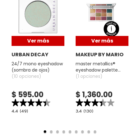
NUXE
OLAPLEX
Ver más
Ver más
URBAN DECAY
MAKEUP BY MARIO
OLLIE
24/7 mono eyeshadow
master metallics®
(sombra de ojos)
eyeshadow palette
(10 opciones)
(paleta de sombras de
(1 opciones)
ONE SIZE
ojos metálica)
$ 595.00
$ 1,360.00
OUAI HAIRCARE
★★★★★
★★★★★
★★★★★
★★★★★
4.4
3.4
4.4
(49)
3.4
(130)
read.label
constructor.search.bazaarvoice.read.label
constructor.search.bazaarvoice.read.la
PAI-SHAU
24/7
MASTER
MONO
METALLICS®
EYESHADOW
EYESHADOW
(SOMBRA
PALETTE
DE
(PALETA
PATCHOLOGY
OJOS)
DE