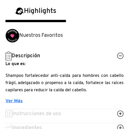
N
BEAUTY OF JOSEON
Highlights
BRONCEADORES Y
O
AUTOBRONCEADORES
BENEFIT COSMETICS
P
Nuestros Favoritos
TRATAMIENTOS PARA LABIOS
Q
BILLIE EILISH
R
HERRAMIENTAS DE ALTA
Descripción
TECNOLOGÍA
Lo que es:
BIODANCE
S
Shampoo fortalecedor anti-caída para hombres con cabello
T
SETS DE VALOR & PARA
frágil, adelgazado o propenso a la caída, fortalece las raíces
BRIOGEO
REGALAR
capilares para reducir la caída del cabello.
U
Ver Más
BUMBLE AND BUMBLE
Lo que hace:
V
TAMAÑOS DE VIAJE
Instrucciones de uso
Shampoo fortalecedor anti-caída para hombre con cabello
W
BURBERRY
fino, frágil, debilitado y propenso al adelgazamiento. Limpia
BAÑO Y CUERPO
Ingredientes
suavemente, elimina las impurezas y el exceso de grasa. Su