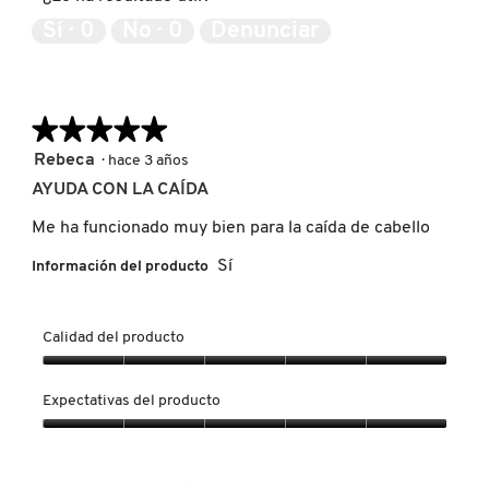
GUERLAIN
de
Sí ·
0
No ·
0
Denunciar
5
HUDA BEAUTY
★★★★★
★★★★★
HUGO BOSS
5
Rebeca
·
hace 3 años
de
AYUDA CON LA CAÍDA
5
ICONIC LONDON
estrellas.
Me ha funcionado muy bien para la caída de cabello
Sí
Información del producto
ILIA
Calidad del producto
INNISFREE
Calidad
del
Expectativas del producto
producto,
ISDIN
5
Expectativas
de
del
5
producto,