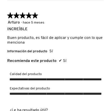
Al
5
pulsar
es
de
el
5
siguien
5.
de
★★★★★
★★★★★
botón
FRESH
se
5.
actuali
5
Arturo
·
hace 5 meses
el
de
conten
INCREÍBLE
5
GIORGIO ARMANI
que
hay
estrellas.
Buen producto, es fácil de aplicar y cumple con lo que
a
contin
menciona
GIVENCHY
Sí
Información del producto
Recomienda este producto
✔
Sí
GLOSSIER
Calidad del producto
GLOW RECIPE
Calidad
del
Expectativas del producto
producto,
GUCCI
5
Expectativas
de
del
5
producto,
¿Le ha resultado útil?
5