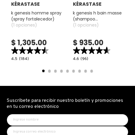
KÉRASTASE
KÉRASTASE
KYLIE COSMETICS
k genesis homme spray
k genesis h bain masse
(spray fortalecedor)
(shampoo
(1 opciones)
voluminizador)
(1 opciones)
KYLIE JENNER FRAGRANCES
$ 1,305.00
$ 935.00
L'ORÉAL PROFESSIONNEL
★★★★★
★★★★★
★★★★★
★★★★★
4.5
4.6
4.5
(184)
4.6
(96)
read.label
constructor.search.bazaarvoice.read.label
constructor.search.bazaarvoice.read.la
LANCÔME
K
K
GENESIS
GENESIS
HOMME
H
SPRAY
BAIN
(SPRAY
MASSE
LANEIGE
FORTALECEDOR)
(SHAMPOO
VOLUMINIZADOR)
Suscríbete para recibir nuestro boletín y promociones
LAURA MERCIER
en tu correo electrónico
LILASH