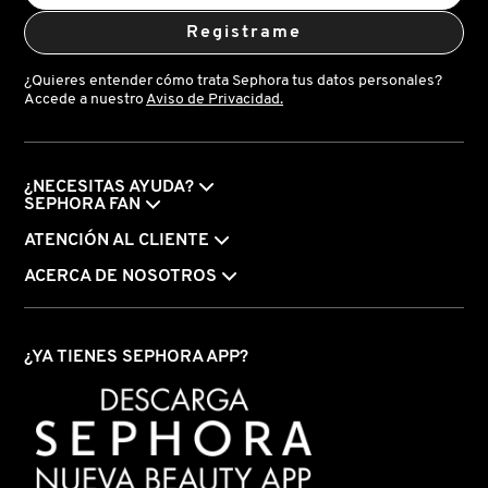
Registrame
LIVING PROOF
¿Quieres entender cómo trata Sephora tus datos personales?
Accede a nuestro
Aviso de Privacidad.
MAC COSMETICS
MAISON LOUIS MARIE
¿NECESITAS AYUDA?
SEPHORA FAN
ATENCIÓN AL CLIENTE
MAKEUP BY MARIO
ACERCA DE NOSOTROS
MARC JACOBS PERFUMES
¿YA TIENES SEPHORA APP?
MEDICUBE
MONTBLANC