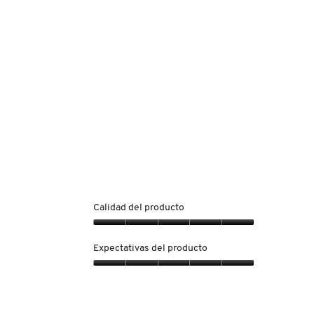
Calidad del producto
Calidad
del
Expectativas del producto
producto,
5
Expectativas
de
del
5
producto,
5