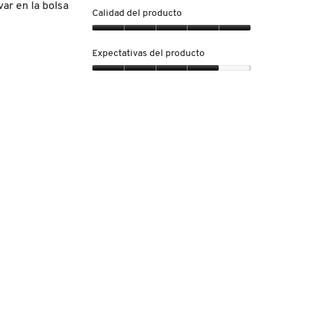
contenido
var en la bolsa
que
Calidad del producto
hay
a
Calidad
continuación
del
Expectativas del producto
producto,
5
Expectativas
de
del
5
producto,
4
de
5