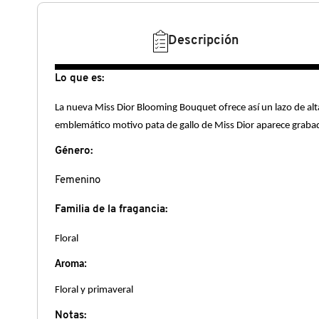
N
BEAUTY OF JOSEON
BRONCEADORES Y
Descripción
O
AUTOBRONCEADORES
BENEFIT COSMETICS
P
Lo que es:
TRATAMIENTOS PARA LABIOS
Q
La nueva Miss Dior Blooming Bouquet ofrece así un lazo de alta 
BILLIE EILISH
emblemático motivo pata de gallo de Miss Dior aparece grabado
R
HERRAMIENTAS DE ALTA
Género:
TECNOLOGÍA
BIODANCE
S
Femenino
T
SETS DE VALOR & PARA
BRIOGEO
Familia de la fragancia:
REGALAR
U
Floral
BUMBLE AND BUMBLE
V
TAMAÑOS DE VIAJE
Aroma:
Floral y primaveral
W
BURBERRY
BAÑO Y CUERPO
Notas: