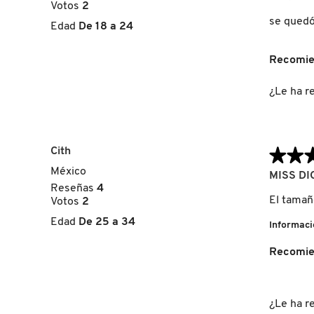
e
t
GUERLAIN
Votos
2
de
l
a
5
se quedó
Edad
De 18 a 24
d
a
estrellas.
í
c
HUDA BEAUTY
a
c
Recomie
a
i
d
ó
¿Le ha re
HUGO BOSS
í
n
a
s
e
a
ICONIC LONDON
b
Cith
★★
★★
r
México
5
i
MISS DI
ILIA
de
Reseñas
4
r
5
El tamaño
Votos
2
á
estrellas.
u
Edad
De 25 a 34
Informaci
n
INNISFREE
c
Recomie
u
a
ISDIN
d
r
¿Le ha re
o