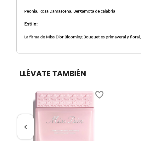
X
CALVIN KLEIN
Peonia, Rosa Damascena, Bergamota de calabria
INGREDIENTES ACTIVOS DE
Y
Estilo:
SKINCARE
CAROLINA HERRERA
Z
La firma de Miss Dior Blooming Bouquet es primaveral y floral,
#
CAUDALIE
LLÉVATE TAMBIÉN
CHANEL
CHARLOTTE TILBURY
CLARINS
CLINIQUE