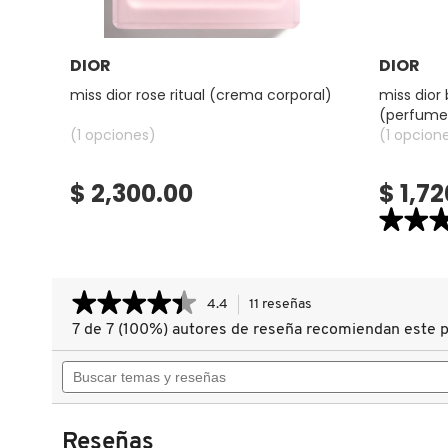
COMMODITY
Ver más
DIOR
DIOR
miss dior rose ritual (crema corporal)
miss dior
DERMALOGICA
(perfume 
(1 opciones)
(1 opcion
DIOR
$ 2,300.00
$ 1,7
★★
★★
DIOR BACKSTAGE
3.9
constructor.
MISS
DIOR
★★★★★
★★★★★
BLOOMING
DOLCE&GABBANA
4.4
11 reseñas
Esta
BOUQUET
acción
HAIR
7 de 7 (100%) autores de reseña recomiendan este 
4.4
MIST
le
de
(PERFUME
Buscar
llevará
5
PARA
DR. DENNIS GROSS SKINCARE
EL
estrellas.
temas
a
CABELLO)
Leer
y
reseñas.
reseñas
reseñas
de
DR. JART+
Reseñas
MISS