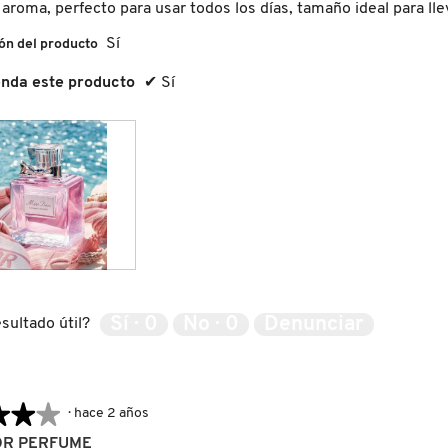
aroma, perfecto para usar todos los días, tamaño ideal para lle
Sí
ón del producto
nda este producto
✔
Sí
Sí ·
0
No ·
0
Denunciar
sultado útil?
★★★
★★★
·
hace 2 años
OR PERFUME