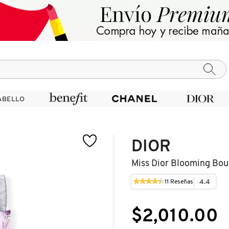
ABELLO
ABELLO
DIOR
Miss Dior Blooming Bou
★★★★★
★★★★★
4.4
11
Reseñas
Esta
4.4
acción
de
le
5
$2,010.00
llevará
estrellas.
a
Leer