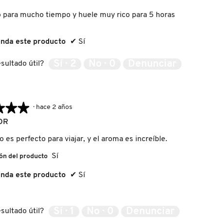
 para mucho tiempo y huele muy rico para 5 horas
nda este producto
✔
Sí
Sí ·
2
No ·
0
Denunciar
sultado útil?
★★★
★★★
·
hace 2 años
OR
 es perfecto para viajar, y el aroma es increíble.
Sí
ón del producto
nda este producto
✔
Sí
Sí ·
1
No ·
0
Denunciar
sultado útil?