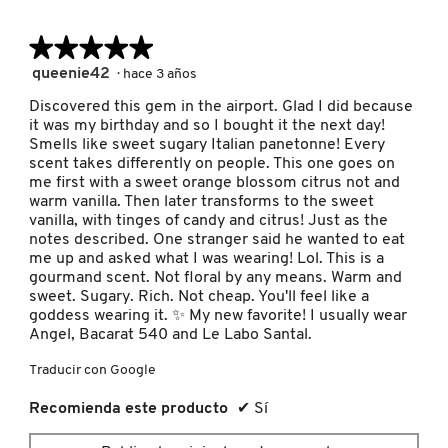
IT COSMETICS
★★★★★
★★★★★
5
queenie42
·
hace 3 años
JEAN PAUL GAULTIER
de
Discovered this gem in the airport. Glad I did because
5
it was my birthday and so I bought it the next day!
estrellas.
JULIETTE HAS A GUN
Smells like sweet sugary Italian panetonne! Every
scent takes differently on people. This one goes on
me first with a sweet orange blossom citrus not and
warm vanilla. Then later transforms to the sweet
K18
vanilla, with tinges of candy and citrus! Just as the
notes described. One stranger said he wanted to eat
me up and asked what I was wearing! Lol. This is a
KAYALI
gourmand scent. Not floral by any means. Warm and
sweet. Sugary. Rich. Not cheap. You'll feel like a
goddess wearing it. ✨️ My new favorite! I usually wear
Angel, Bacarat 540 and Le Labo Santal.
KÉRASTASE
Traducir con Google
KIEHL’S
Recomienda este producto
✔
Sí