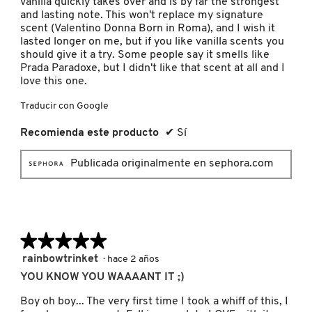
vanilla quickly takes over and is by far the strongest
and lasting note. This won't replace my signature
scent (Valentino Donna Born in Roma), and I wish it
lasted longer on me, but if you like vanilla scents you
FRESH
should give it a try. Some people say it smells like
Prada Paradoxe, but I didn't like that scent at all and I
love this one.
GIORGIO ARMANI
Traducir con Google
Recomienda este producto
✔
Sí
GIVENCHY
Publicada originalmente en sephora.com
GLOSSIER
GLOW RECIPE
★★★★★
★★★★★
5
rainbowtrinket
·
hace 2 años
GUCCI
de
YOU KNOW YOU WAAAANT IT ;)
5
estrellas.
Boy oh boy... The very first time I took a whiff of this, I