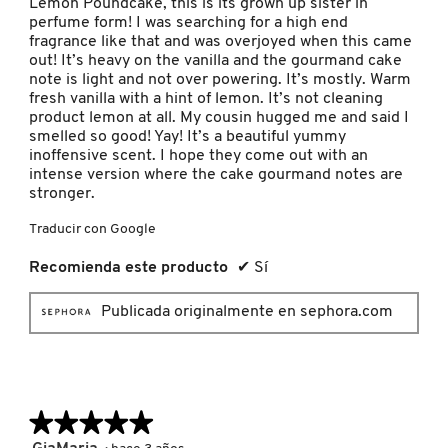
Lemon Poundcake, this is its grown up sister in
perfume form! I was searching for a high end
fragrance like that and was overjoyed when this came
NUXE
out! It’s heavy on the vanilla and the gourmand cake
note is light and not over powering. It’s mostly. Warm
fresh vanilla with a hint of lemon. It’s not cleaning
OLAPLEX
product lemon at all. My cousin hugged me and said I
smelled so good! Yay! It’s a beautiful yummy
inoffensive scent. I hope they come out with an
intense version where the cake gourmand notes are
OLLIE
stronger.
Traducir con Google
ONE SIZE
Recomienda este producto
✔
Sí
OUAI HAIRCARE
Publicada originalmente en sephora.com
PAI-SHAU
★★★★★
★★★★★
PATCHOLOGY
5