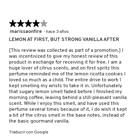
REDKEN
★★★★★
★★★★★
4
marissaonfire
·
hace 3 años
de
LEMON AT FIRST, BUT STRONG VANILLA AFTER
SARELLY
5
estrellas.
[This review was collected as part of a promotion.] I
was incentivized to give my honest review of this
SEPHORA COLLECTION
product in exchange for receiving it for free. I am a
huge lover of citrus scents, and on first spritz this
perfume reminded me of the lemon ricotta cookies I
loved so much as a child. The entire drive to work I
SEPHORA FAVORITES
kept smelling my wrists to take it in. Unfortunately
that sugary lemon smell faded before I finished my
morning coffee, leaving behind a still-pleasant vanilla
SHARK
scent. While I enjoy this smell, and have used this
perfume several times because of it, I do wish it kept
a bit of the citrus smell in the base notes, instead of
SHISEIDO
the basic gourmand vanilla.
Traducir con Google