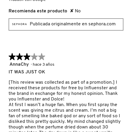
LIVING PROOF
Recomienda este producto
✘
No
Publicada originalmente en sephora.com
MAC COSMETICS
MAISON LOUIS MARIE
★★★★★
★★★★★
3
AnnaChy
·
hace 3 años
MAKEUP BY MARIO
de
IT WAS JUST OK
5
estrellas.
[This review was collected as part of a promotion.] I
MARC JACOBS PERFUMES
received these products for free by Influenster and
the brand in exchange for my honest opinion. Thank
you Influenster and Dolce!
At first I wasn’t a huge fan. When you first spray the
MEDICUBE
scent was giving me citrus and cream. I’m not a big
fan of smelling like baked god or any sort of food so I
disliked this pretty quickly. My mind changed slightly
MONTBLANC
though when the perfume dried down about 30