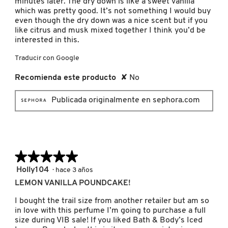
minutes later. The dry down is like a sweet vanilla
which was pretty good. It’s not something I would buy
MOROCCANOIL
even though the dry down was a nice scent but if you
like citrus and musk mixed together I think you’d be
interested in this.
MOSCHINO
Traducir con Google
Recomienda este producto
✘
No
MURAD
Publicada originalmente en sephora.com
NARS
NATASHA DENONA
★★★★★
★★★★★
5
Holly104
·
hace 3 años
de
LEMON VANILLA POUNDCAKE!
NEST New York
5
estrellas.
I bought the trail size from another retailer but am so
in love with this perfume I’m going to purchase a full
NUDESTIX
size during VIB sale! If you liked Bath & Body’s Iced