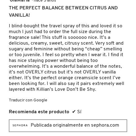
GiaMaria
·
hace 3 años
de
THE PERFECT BALANCE BETWEEN CITRUS AND
5
VANILLA!
PATRICK TA
estrellas.
I blind-bought the travel spray of this and loved it so
much I just had to order the full size during the
PEACE OUT SKINCARE
fragrance sale! This stuff is soooooo nice. It’s a
delicious, creamy, sweet, citrusy scent. Very soft and
sugary and feminine without being “cheap” smelling
or too juvenile. I feel so pretty when I wear it. I find it
PETER THOMAS ROTH
has nice staying power without being too
overwhelming. It’s a wonderful balance of the notes,
it’s not OVERLY citrus but it’s not OVERLY vanilla
PHLUR
either. It’s the perfect orange creamsicle scent I’ve
been looking for. I will also say it pairs extremely well
layered with Killian’s Love Don’t Be Shy.
PRADA
Traducir con Google
Recomienda este producto
✔
Sí
RABANNE
Publicada originalmente en sephora.com
RARE BEAUTY