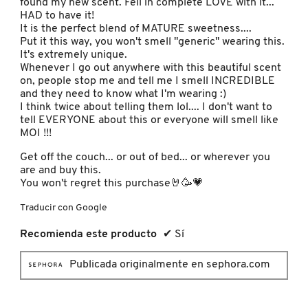
found my new scent. Fell in complete LOVE with it...
GUERLAIN
HAD to have it!
It is the perfect blend of MATURE sweetness....
Put it this way, you won't smell "generic" wearing this.
HUDA BEAUTY
It's extremely unique.
Whenever I go out anywhere with this beautiful scent
on, people stop me and tell me I smell INCREDIBLE
HUGO BOSS
and they need to know what I'm wearing :)
I think twice about telling them lol.... I don't want to
tell EVERYONE about this or everyone will smell like
MOI !!!
ICONIC LONDON
Get off the couch... or out of bed... or wherever you
are and buy this.
ILIA
You won't regret this purchase🤘🥳💗
Traducir con Google
INNISFREE
Recomienda este producto
✔
Sí
Publicada originalmente en sephora.com
ISDIN