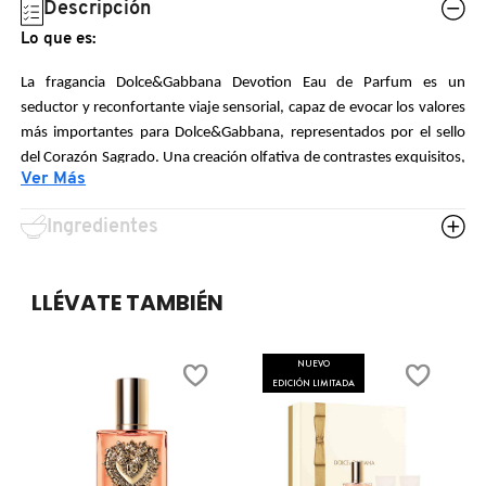
Descripción
N
BEAUTY OF JOSEON
BRONCEADORES Y
Lo que es:
O
AUTOBRONCEADORES
La fragancia Dolce&Gabbana Devotion Eau de Parfum es un
BENEFIT COSMETICS
seductor y reconfortante viaje sensorial, capaz de evocar los valores
P
más importantes para Dolce&Gabbana, representados por el sello
TRATAMIENTOS PARA LABIOS
del Corazón Sagrado. Una creación olfativa de contrastes exquisitos,
Q
BILLIE EILISH
Ver Más
brillantes notas de salida y sensuales notas de base.
R
HERRAMIENTAS DE ALTA
Género:
Ingredientes
TECNOLOGÍA
BIODANCE
S
Mujer
LLÉVATE TAMBIÉN
T
SETS DE VALOR & PARA
Familia de la fragancia:
BRIOGEO
REGALAR
Brillante Gourmand
U
NUEVO
BUMBLE AND BUMBLE
EDICIÓN LIMITADA
Aroma:
V
TAMAÑOS DE VIAJE
Fresco
W
BURBERRY
Estilo:
BAÑO Y CUERPO