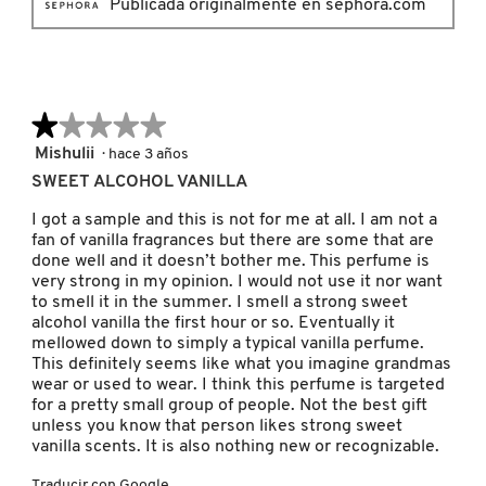
Publicada originalmente en sephora.com
KYLIE COSMETICS
KYLIE JENNER FRAGRANCES
★★★★★
★★★★★
1
Mishulii
·
hace 3 años
L'ORÉAL PROFESSIONNEL
de
SWEET ALCOHOL VANILLA
5
estrellas.
I got a sample and this is not for me at all. I am not a
LANCÔME
fan of vanilla fragrances but there are some that are
done well and it doesn’t bother me. This perfume is
very strong in my opinion. I would not use it nor want
to smell it in the summer. I smell a strong sweet
LANEIGE
alcohol vanilla the first hour or so. Eventually it
mellowed down to simply a typical vanilla perfume.
This definitely seems like what you imagine grandmas
LAURA MERCIER
wear or used to wear. I think this perfume is targeted
for a pretty small group of people. Not the best gift
unless you know that person likes strong sweet
vanilla scents. It is also nothing new or recognizable.
LILASH
Traducir con Google