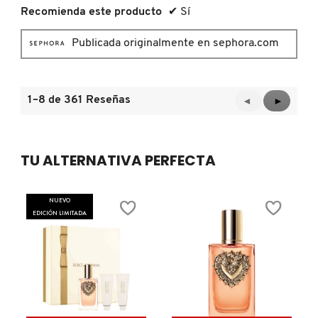
SKIN 1004
Recomienda este producto
✔
Sí
Publicada originalmente en sephora.com
SMASHBOX
SOL DE JANEIRO
1–8 de 361 Reseñas
Anterior
◄
Siguient
►
Reviews
Reviews
SUPERGOOP!
TU ALTERNATIVA PERFECTA
THE INKEY LIST
NUEVO
EDICIÓN LIMITADA
THE ORDINARY
TOCOBO