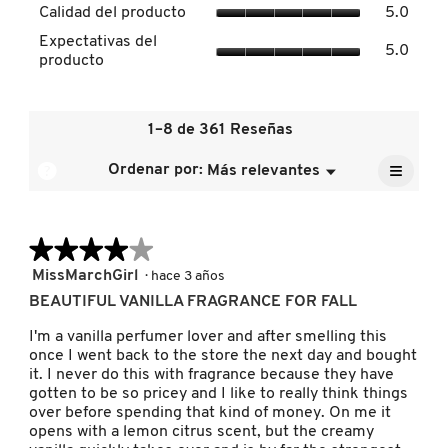
Calida
Calidad del producto
5.0
de
del
Expect
la
Expectativas del
produc
5.0
DRUNK ELEPHANT
del
calific
producto
El
produc
media
valor
El
es
de
valor
4.3
DYSON
la
de
1–8 de 361 Reseñas
de
calific
la
5.
media
≡
calific
?
Ordenar por:
Más relevantes
Menú
es
▼
E.L.F. COSMETICS
media
Al
5
pulsar
es
de
el
5
siguien
5.
de
★★★★★
★★★★★
botón
E.L.F. SKIN
se
5.
actuali
4
MissMarchGirl
·
hace 3 años
el
de
conten
BEAUTIFUL VANILLA FRAGRANCE FOR FALL
ESTÉE LAUDER
5
que
hay
estrellas.
I'm a vanilla perfumer lover and after smelling this
a
once I went back to the store the next day and bought
contin
it. I never do this with fragrance because they have
FENTY BEAUTY
gotten to be so pricey and I like to really think things
over before spending that kind of money. On me it
opens with a lemon citrus scent, but the creamy
FENTY SKIN