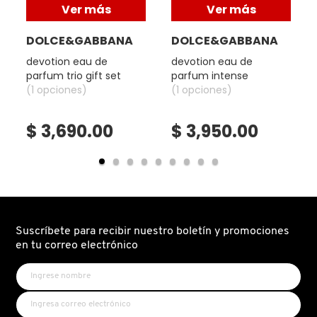
Ver más
Ver más
TOM FORD
DOLCE&GABBANA
DOLCE&GABBANA
TONYMOLY
devotion eau de
devotion eau de
parfum trio gift set
parfum intense
(1 opciones)
(1 opciones)
TOO FACED
$ 3,690.00
$ 3,950.00
TRULY BEAUTY
TWEEZERMAN
Suscríbete para recibir nuestro boletín y promociones
URBAN DECAY
en tu correo electrónico
VALENTINO