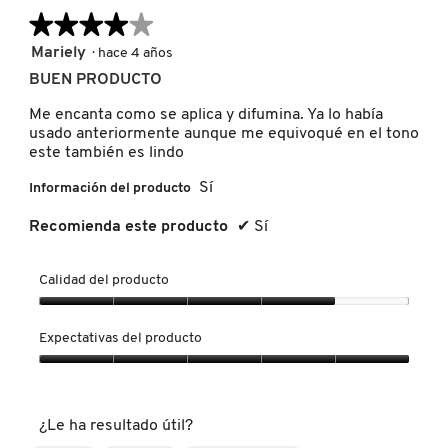
GUERLAIN
★★★★★
★★★★★
4
Mariely
·
hace 4 años
de
HUDA BEAUTY
BUEN PRODUCTO
5
estrellas.
Me encanta como se aplica y difumina. Ya lo había
usado anteriormente aunque me equivoqué en el tono
HUGO BOSS
este también es lindo
Sí
Información del producto
ICONIC LONDON
Recomienda este producto
✔
Sí
ILIA
Calidad del producto
Calidad
INNISFREE
del
Expectativas del producto
producto,
4
Expectativas
de
del
ISDIN
5
producto,
¿Le ha resultado útil?
5
de