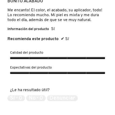
conten
BONITO ACABADO
5
que
hay
estrellas.
Me encanto! El color, el acabado, su aplicador, todo!
a
contin
Lo recomiendo mucho. Mi piel es mixta y me dura
FRESH
todo el día, además de que se ve muy natural.
Sí
Información del producto
GIORGIO ARMANI
Recomienda este producto
✔
Sí
GIVENCHY
Calidad del producto
Calidad
GLOSSIER
del
Expectativas del producto
producto,
5
Expectativas
de
del
GLOW RECIPE
5
producto,
¿Le ha resultado útil?
5
de
Sí ·
0
No ·
0
Denunciar
GUCCI
5