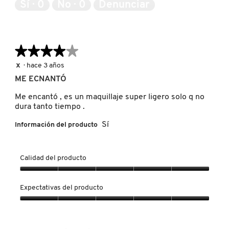
Sí ·
0
No ·
0
Denunciar
IT COSMETICS
5
JEAN PAUL GAULTIER
★★★★★
★★★★★
4
x
·
hace 3 años
JULIETTE HAS A GUN
de
ME ECNANTÓ
5
estrellas.
Me encantó , es un maquillaje super ligero solo q no
dura tanto tiempo .
K18
Sí
Información del producto
KAYALI
Calidad del producto
KÉRASTASE
Calidad
del
Expectativas del producto
producto,
5
Expectativas
KIEHL’S
de
del
5
producto,