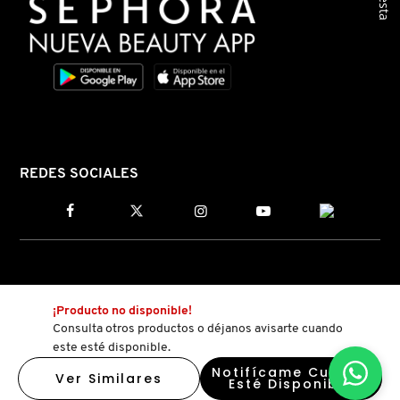
PATRICK TA
PEACE OUT SKINCARE
PETER THOMAS ROTH
REDES SOCIALES
PHLUR
PRADA
¡Producto no disponible!
Consulta otros productos o déjanos avisarte cuando
RABANNE
este esté disponible.
Notifícame Cuando
Ver Similares
Esté Disponible
RARE BEAUTY