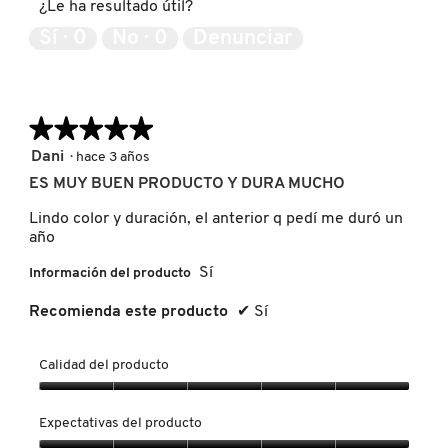
¿Le ha resultado útil?
5
KYLIE COSMETICS
de
Sí ·
0
No ·
0
Denunciar
5
KYLIE JENNER FRAGRANCES
★★★★★
★★★★★
L'ORÉAL PROFESSIONNEL
5
Dani
·
hace 3 años
de
ES MUY BUEN PRODUCTO Y DURA MUCHO
5
estrellas.
LANCÔME
Lindo color y duración, el anterior q pedí me duró un
año
Sí
Información del producto
LANEIGE
Recomienda este producto
✔
Sí
LAURA MERCIER
Calidad del producto
Calidad
LILASH
del
Expectativas del producto
producto,