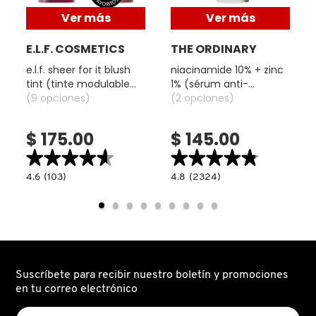
Ver más
Ver más
MOROCCANOIL
E.L.F. COSMETICS
THE ORDINARY
e.l.f. sheer for it blush
niacinamide 10% + zinc
MOSCHINO
tint (tinte modulable
1% (sérum anti-
para mejillas y labios)
(9 opciones)
imperfecciones y
(2 opciones)
control de poros)
MURAD
$ 175.00
$ 145.00
★★★★★
★★★★★
★★★★★
★★★★★
NARS
4.6
4.8
4.6
(103)
4.8
(2324)
read.label
constructor.search.bazaarvoice.read.label
constructor.search.bazaarvoice.read.la
E.L.F.
NIACINAMIDE
SHEER
10%
NATASHA DENONA
FOR
+
IT
ZINC
BLUSH
1%
TINT
(SÉRUM
(TINTE
ANTI-
NEST New York
MODULABLE
IMPERFECCIONES
PARA
Y
Suscríbete para recibir nuestro boletín y promociones
MEJILLAS
CONTROL
Y
DE
en tu correo electrónico
LABIOS)
POROS)
NUDESTIX