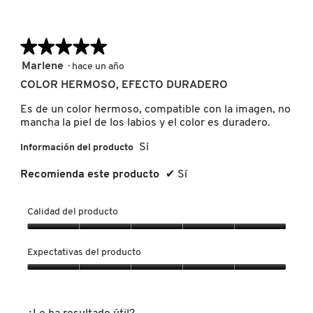
GUERLAIN
★★★★★
★★★★★
HUDA BEAUTY
5
Marlene
·
hace un año
de
COLOR HERMOSO, EFECTO DURADERO
5
HUGO BOSS
estrellas.
Es de un color hermoso, compatible con la imagen, no
mancha la piel de los labios y el color es duradero.
ICONIC LONDON
Sí
Información del producto
Recomienda este producto
✔
Sí
ILIA
Calidad del producto
INNISFREE
Calidad
del
Expectativas del producto
producto,
5
Expectativas
ISDIN
de
del
5
producto,