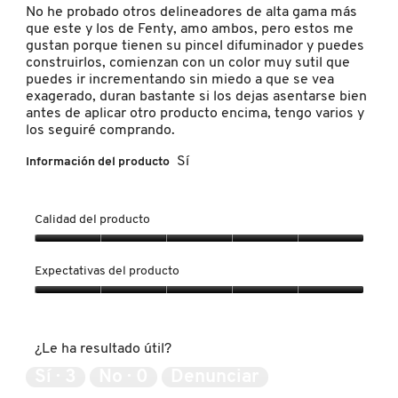
hay
estrellas.
No he probado otros delineadores de alta gama más
a
contin
que este y los de Fenty, amo ambos, pero estos me
gustan porque tienen su pincel difuminador y puedes
FRESH
construirlos, comienzan con un color muy sutil que
puedes ir incrementando sin miedo a que se vea
exagerado, duran bastante si los dejas asentarse bien
GIORGIO ARMANI
antes de aplicar otro producto encima, tengo varios y
los seguiré comprando.
Sí
Información del producto
GIVENCHY
Calidad del producto
GLOSSIER
Calidad
del
Expectativas del producto
producto,
GLOW RECIPE
5
Expectativas
de
del
5
producto,
GUCCI
¿Le ha resultado útil?
5
de
Sí ·
3
No ·
0
Denunciar
5