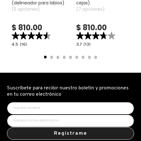
(delineador para labios)
cejas)
KYLIE COSMETICS
(5 opciones)
(7 opciones)
$ 810.00
$ 810.00
KYLIE JENNER FRAGRANCES
★★★★★
★★★★★
★★★★★
★★★★★
4.5
3.7
4.5
(16)
3.7
(13)
L'ORÉAL PROFESSIONNEL
read.label
constructor.search.bazaarvoice.read.label
constructor.search.bazaarvoice.read.la
ROUGE
BROW
DIOR
STYLER
CONTOUR
(LÁPIZ
(DELINEADOR
PARA
LANCÔME
PARA
CEJAS)
LABIOS)
Suscríbete para recibir nuestro boletín y promociones
LANEIGE
en tu correo electrónico
LAURA MERCIER
LILASH
Registrame