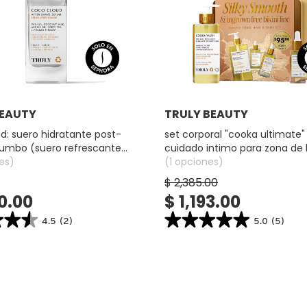
Ver más
Ver más
BEAUTY
TRULY BEAUTY
d: suero hidratante post-
set corporal "cooka ultimate" y
jumbo (suero refrescante
cuidado intimo para zona de b
rpo)
es)
de cuidado de la piel para cu
(1 opciones)
$ 2,385.00
70.00
$ 1,193.00
★★★
★★★
★★★★★
★★★★★
4.5
(2)
5.0
(5)
5.0
search.bazaarvoice.read.label
constructor.search.bazaarvoice.read.la
SET
CORPORAL
"COOKA
TE
ULTIMATE"
Y
CUIDADO