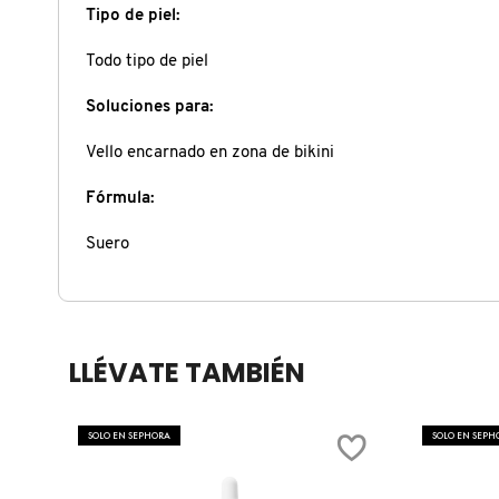
X
Tipo de piel:
CALVIN KLEIN
INGREDIENTES ACTIVOS DE
Todo tipo de piel
Y
SKINCARE
Soluciones para:
CAROLINA HERRERA
Z
Vello encarnado en zona de bikini
#
CAUDALIE
Fórmula:
Suero
CHANEL
CHARLOTTE TILBURY
LLÉVATE TAMBIÉN
CLARINS
SOLO EN SEPHORA
SOLO EN SEPH
CLINIQUE