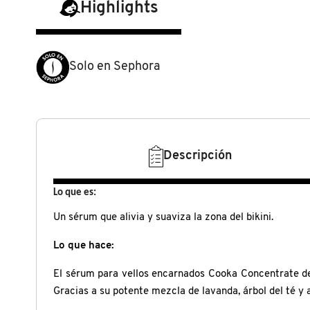
Highlights
N
BEAUTY OF JOSEON
BRONCEADORES Y
O
AUTOBRONCEADORES
BENEFIT COSMETICS
Solo en Sephora
P
TRATAMIENTOS PARA LABIOS
Q
BILLIE EILISH
R
HERRAMIENTAS DE ALTA
TECNOLOGÍA
BIODANCE
Descripción
S
Lo que es:
T
SETS DE VALOR & PARA
BRIOGEO
REGALAR
Un sérum que alivia y suaviza la zona del bikini.
U
BUMBLE AND BUMBLE
Lo que hace:
V
TAMAÑOS DE VIAJE
El sérum para vellos encarnados Cooka Concentrate de Tr
W
BURBERRY
Gracias a su potente mezcla de lavanda, árbol del té y 
BAÑO Y CUERPO