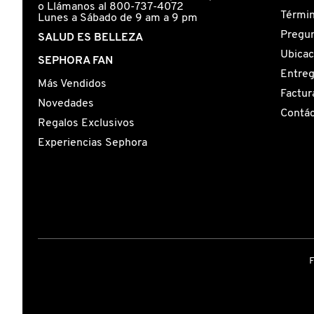
GUERLAIN
o Llámanos al 800-737-4072
Términ
Lunes a Sábado de 9 am a 9 pm
Pregun
SALUD ES BELLEZA
HUDA BEAUTY
Ubicac
SEPHORA FAN
Entre
Más Vendidos
Factur
HUGO BOSS
Novedades
Contá
Regalos Exclusivos
ICONIC LONDON
Experiencias Sephora
ILIA
INNISFREE
ISDIN