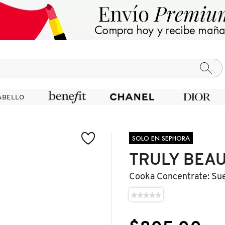
ABELLO
ABELLO
SOLO EN SEPHORA
TRULY BEA
Cooka Concentrate: Sue
★★★★★
★★★★★
No
hay
valoraciones