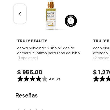
COMMODITY
DERMALOGICA
Ver más
TRULY BEAUTY
TRULY 
DIOR
cooka pubic hair & skin oil: aceite
coco clou
corporal e íntimo para zona del bikini
afeitado 
(aceite corporal)
(1 opciones)
para cue
(2 opcion
DIOR BACKSTAGE
$ 955.00
$ 1,2
DOLCE&GABBANA
★★★★★
★★★★★
★★
★★
4.0
(2)
4.0
4.5
constructor.search.bazaarvoice.read.label
constructor.
DR. DENNIS GROSS SKINCARE
COOKA
COCO
Reseñas
PUBIC
CLOUD:
HAIR
SUERO
&
HIDRATAN
SKIN
POST-
DR. JART+
OIL:
AFEITADO