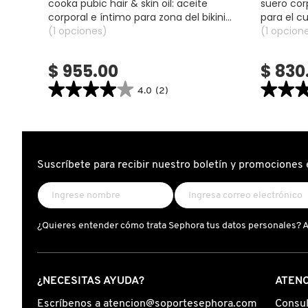
cooka pubic hair & skin oil: aceite
suero cor
corporal e íntimo para zona del bikini
para el c
(aceite corporal)
(1 opciones)
reafirman
(1 opcion
FRESH
$ 955.00
$ 830
★★★★★
★★★★★
★★
★★
GIORGIO ARMANI
4.0
(2)
4.0
5.0
constructor.search.bazaarvoice.read.label
constructor.
COOKA
SUERO
GIVENCHY
PUBIC
CORPORAL
HAIR
"AÇAÍ
&
YOUR
SKIN
BOOBIES"
Suscríbete para recibir nuestro boletín y promociones 
OIL:
PARA
GLOSSIER
ACEITE
EL
CORPORAL
CUIDADO
E
DEL
ÍNTIMO
BUSTO
PARA
(SUERO
GLOW RECIPE
ZONA
REAFIRMA
¿Quieres entender cómo trata Sephora tus datos personales? 
DEL
PARA
BIKINI
CUERPO)
(ACEITE
CORPORAL)
GUCCI
¿NECESITAS AYUDA?
ATENC
Escríbenos a atencion@soportesephora.com
Consul