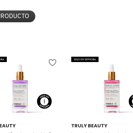
INTIMO
PARA
NTE
ZONA
DE
 PRODUCTO
BIKINI
(SET
DE
CUIDADO
DE
LA
PIEL
PARA
CUERPO)
ORA
SOLO EN SEPHORA
Ver más
Ver más
BEAUTY
TRULY BEAUTY