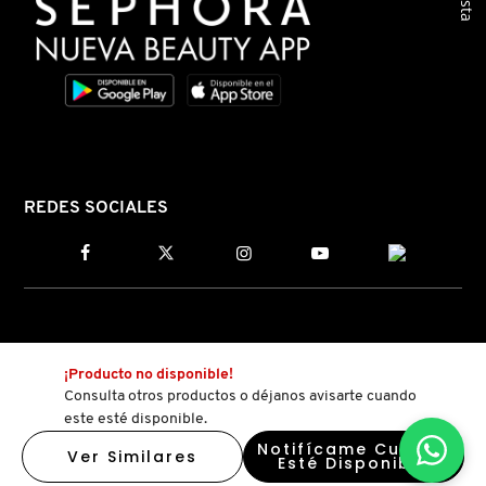
GUERLAIN
HUDA BEAUTY
HUGO BOSS
REDES SOCIALES
ICONIC LONDON
ILIA
INNISFREE
¡Producto no disponible!
Consulta otros productos o déjanos avisarte cuando
este esté disponible.
ISDIN
Notifícame Cuando
Ver Similares
Esté Disponible