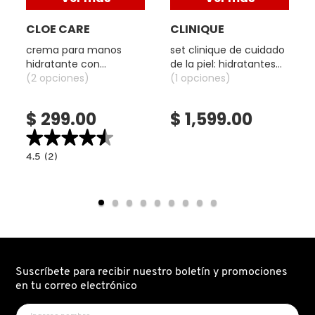
CLOE CARE
CLINIQUE
DRUNK ELEPHANT
crema para manos
set clinique de cuidado
hidratante con
de la piel: hidratantes
protección
(2 opciones)
de pies a cabeza (set
(1 opciones)
DYSON
antibacterial ( crema
de cuidado corporal)
para manos)
$ 299.00
$ 1,599.00
E.L.F. COSMETICS
★★★★★
★★★★★
4.5
4.5
(2)
read.label
constructor.search.bazaarvoice.read.label
E.L.F. SKIN
CREMA
PARA
MANOS
HIDRATANTE
CON
ESTÉE LAUDER
PROTECCIÓN
ANTIBACTERIAL
(
CREMA
PARA
MANOS)
FENTY BEAUTY
Suscríbete para recibir nuestro boletín y promociones
en tu correo electrónico
FENTY SKIN