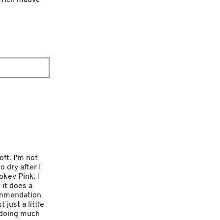
. rich mauve
oft. I'm not
o dry after I
mokey Pink. I
 it does a
commendation
 just a little
e doing much