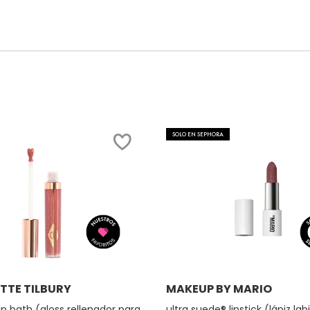
SOLO EN SEPHORA
Ver más
Ver más
TTE TILBURY
MAKEUP BY MARIO
ip bath (gloss rellenador para
ultra suede® lipstick (lápiz lab