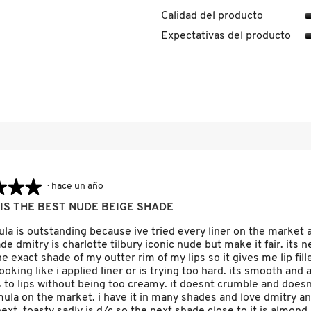
0 reseñas con 5 estrellas.
leccionar para filtrar reseñas con 5 estrellas.
Calidad del producto
eseñas con 4 estrellas.
ccionar para filtrar reseñas con 4 estrellas.
Expectativas del producto
reseñas con 3 estrellas.
eccionar para filtrar reseñas con 3 estrellas.
eseñas con 2 estrellas.
ccionar para filtrar reseñas con 2 estrellas.
seña con 1 estrella.
ccionar para filtrar reseñas con 1 estrella.
★★★
★★★
·
hace un año
IS THE BEST NUDE BEIGE SHADE
la is outstanding because ive tried every liner on the market a
de dmitry is charlotte tilbury iconic nude but make it fair. its n
he exact shade of my outter rim of my lips so it gives me lip fill
ooking like i applied liner or is trying too hard. its smooth and
s to lips without being too creamy. it doesnt crumble and does
ula on the market. i have it in many shades and love dmitry an