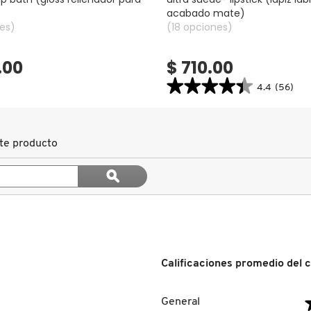
acabado mate)
es)
(18 opciones)
.00
$ 710.00
★★★★★
★★★★★
4.4
(56)
4.4
constructor.search.bazaarvoice.read.la
ULTRA
SUEDE®
LIPSTICK
te producto
(LÁPIZ
LABIAL
Buscar
CON
ϙ
ACABADO
temas
Buscar
MATE)
y
reseñas
Calificaciones promedio del c
General