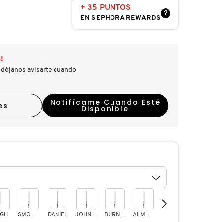
+ 35 PUNTOS
?
EN SEPHORA REWARDS
!
 déjanos avisarte cuando
Notifícame Cuando Esté
es
Disponible
GH
SMOKEY PINK
DANIEL
JOHNNY
BURNT SIENNA
ALMOND
LAUREN
ANGELA