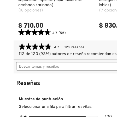
acabado satinado)
labios)
(18 opciones)
(7 opcion
DRUNK ELEPHANT
$ 710.00
$ 830
DYSON
★★★★★
★★★★★
4.7
(55)
4.7
constructor.search.bazaarvoice.read.label
★★★★★
★★★★★
SUPERSATIN®
4.7
122 reseñas
Esta
E.L.F. COSMETICS
LIPSTICK
acción
(LÁPIZ
112 de 120 (93%) autores de reseña recomiendan es
4.7
LABIAL
le
de
CON
Buscar
llevará
5
ACABADO
E.L.F. SKIN
SATINADO)
estrellas.
temas
a
Leer
y
reseñas.
reseñas
reseñas
de
ESTÉE LAUDER
Reseñas
ULTRA
SUEDE®
SCULPTING
LIP
FENTY BEAUTY
Muestra de puntuación
PENCIL
(DELINEADOR
Seleccionar una fila para filtrar reseñas.
LABIAL
CON
FENTY SKIN
estrellas
100
ACABADO
★