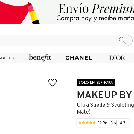
ABELLO
ABELLO
SOLO EN SEPHORA
MAKEUP BY
Ultra Suede® Sculpting 
Mate)
★★★★★
★★★★★
4.7
122
Reseñas
Esta
4.7
acción
de