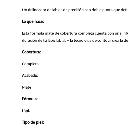
X
Un delineador de labios de precisión con doble punta que define
CALVIN KLEIN
INGREDIENTES ACTIVOS DE
Y
Lo que hace:
SKINCARE
CAROLINA HERRERA
Z
Esta fórmula mate de cobertura completa cuenta con una infus
duración de tu lápiz labial, y la tecnología de contour crea la d
#
CAUDALIE
Cobertura:
Completa
CHANEL
Acabado:
CHARLOTTE TILBURY
Mate
Fórmula:
CLARINS
Lápiz
CLINIQUE
Tipo de piel: