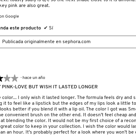
xt. toasty sadly is d/c so the next shade close to it is almond
ey pink are also great.
con Google
nda este producto
✔
Sí
Publicada originalmente en sephora.com
★★★
★★★
·
hace un año
PINK-LOVE BUT WISH IT LASTED LONGER
e color... I only wish it lasted longer. The formula feels dry and s
 it to feel like a lipstick but the edges of my lips look a little to
t looks better if you blend it with a lip oil. The color I got was S
he convenient brush on the other end. It doesn't feel cheap and
 at blending the color. It would not be my first choice of a re
a great color to keep in your collection. I wish the color would last
an an hour. It's probably perfect for a look where you won't b