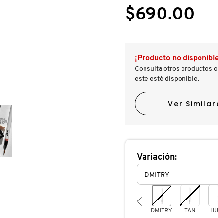
le
5
$690.00
llevará
estrellas.
a
Leer
reseñas.
reseñas
de
ULTRA
SUEDE®
¡Producto no disponible
SCULPTING
LIP
Consulta otros productos o
PENCIL
este esté disponible.
(DELINEADOR
LABIAL
CON
Ver Similar
ACABADO
MATE)
Variación:
DMITRY
TAN
HU