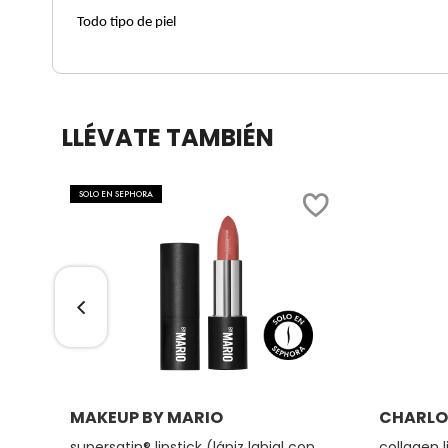
Todo tipo de piel
COMMODITY
DERMALOGICA
LLÉVATE TAMBIÉN
DIOR
SOLO EN SEPHORA
DIOR BACKSTAGE
DOLCE&GABBANA
DR. DENNIS GROSS SKINCARE
Ver más
MAKEUP BY MARIO
CHARLO
DR. JART+
supersatin® lipstick (lápiz labial con
collagen l