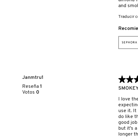
almond ne
GUERLAIN
and smok
Traducir 
HUDA BEAUTY
Recomie
HUGO BOSS
ICONIC LONDON
Janmtru1
★★
★★
ILIA
Reseña
1
3
SMOKEY 
Votos
0
de
5
I love th
INNISFREE
estrellas.
expecting
use it. I
do like t
ISDIN
good job
but it's 
longer th