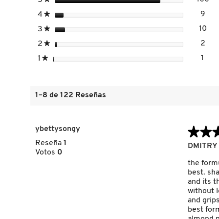
5
10
Se
MATE)
estrellas
9
4
★
9 r
Sele
estrellas
10
3
★
10 
Sel
FRESH
estrellas
2
2
★
2 r
Sele
estrellas
1
1
★
1 re
Sele
GIORGIO ARMANI
GIVENCHY
1–8 de 122 Reseñas
GLOSSIER
ybettysongy
★★
★★
Reseña
1
5
DMITRY 
Votos
0
de
GLOW RECIPE
5
the formu
estrellas.
best. sha
and its t
GUCCI
without l
and grip
best form