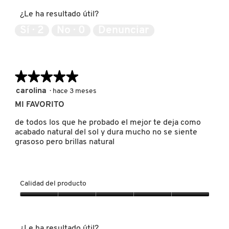
5
producto,
¿Le ha resultado útil?
5
NUXE
de
Sí ·
2
No ·
0
Denunciar
5
OLAPLEX
★★★★★
★★★★★
5
OLLIE
carolina
·
hace 3 meses
de
MI FAVORITO
5
estrellas.
de todos los que he probado el mejor te deja como
ONE SIZE
acabado natural del sol y dura mucho no se siente
grasoso pero brillas natural
OUAI HAIRCARE
Calidad del producto
PAI-SHAU
Calidad
del
producto,
PATCHOLOGY
¿Le ha resultado útil?