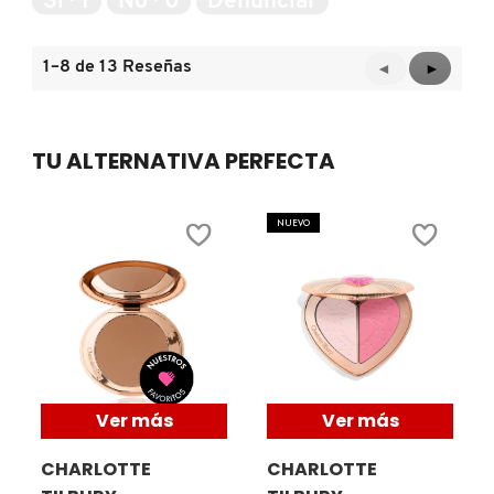
Sí ·
1
No ·
0
Denunciar
5
1–8 de 13 Reseñas
Anterior
◄
Siguient
►
REDKEN
Reviews
Reviews
SARELLY
TU ALTERNATIVA PERFECTA
SEPHORA COLLECTION
NUEVO
SEPHORA FAVORITES
SHARK
Ver más
Ver más
SHISEIDO
CHARLOTTE
CHARLOTTE