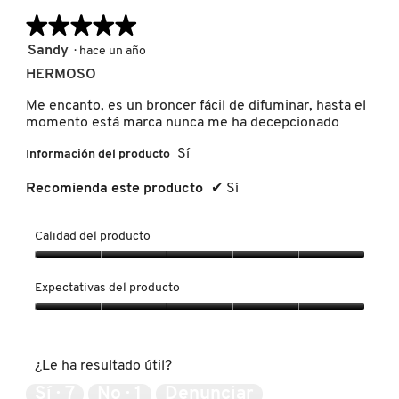
KYLIE COSMETICS
★★★★★
★★★★★
5
Sandy
·
hace un año
de
HERMOSO
KYLIE JENNER FRAGRANCES
5
estrellas.
Me encanto, es un broncer fácil de difuminar, hasta el
momento está marca nunca me ha decepcionado
L'ORÉAL PROFESSIONNEL
Sí
Información del producto
Recomienda este producto
✔
Sí
LANCÔME
Calidad del producto
LANEIGE
Calidad
del
Expectativas del producto
producto,
LAURA MERCIER
5
Expectativas
de
del
5
producto,
¿Le ha resultado útil?
LILASH
5
de
Sí ·
7
No ·
1
Denunciar