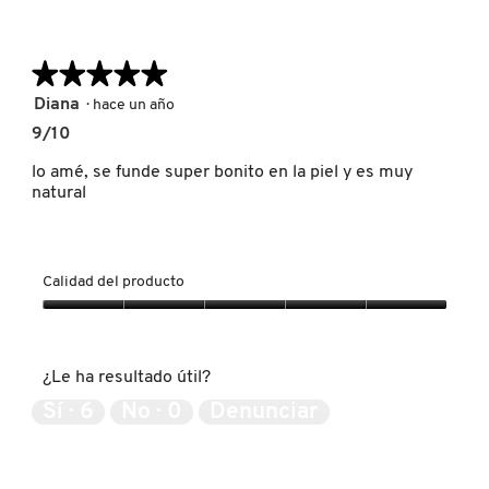
GUERLAIN
★★★★★
★★★★★
HUDA BEAUTY
5
Diana
·
hace un año
de
9/10
5
HUGO BOSS
estrellas.
lo amé, se funde super bonito en la piel y es muy
natural
ICONIC LONDON
Calidad del producto
ILIA
Calidad
del
producto,
INNISFREE
¿Le ha resultado útil?
5
de
Sí ·
6
No ·
0
Denunciar
5
ISDIN