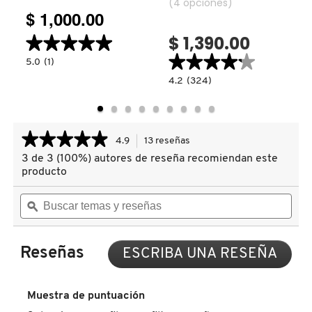
rostro)
(4 opciones)
$ 1,000.00
COMMODITY
$ 1,390.00
★★★★★
★★★★★
★★★★★
★★★★★
5.0
5.0
(1)
constructor.search.bazaarvoice.read.label
DERMALOGICA
POLVOS
4.2
4.2
(324)
LIGEROS,
read.label
constructor.search.bazaarvoice.read.la
IMPERCEPTIBLES
AIRBRUSH
Y
BRONZER
MODULABLES
(POLVO
DIOR
BRONCEADOR
PARA
★★★★★
★★★★★
4.9
13 reseñas
Esta
ROSTRO)
acción
3 de 3 (100%) autores de reseña recomiendan este
4.9
DIOR BACKSTAGE
le
de
producto
llevará
5
estrellas.
Buscar
Busc
a
Leer
temas
ϙ
tema
reseñas.
DOLCE&GABBANA
reseñas
y
y
de
reseñas
rese
BEAUTIFUL
SKIN
Reseñas
ESCRIBA UNA RESEÑA
.
DR. DENNIS GROSS SKINCARE
BRONZER
Con
(BRONCEADOR
esta
EN
acci
CREMA)
Muestra de puntuación
DR. JART+
se