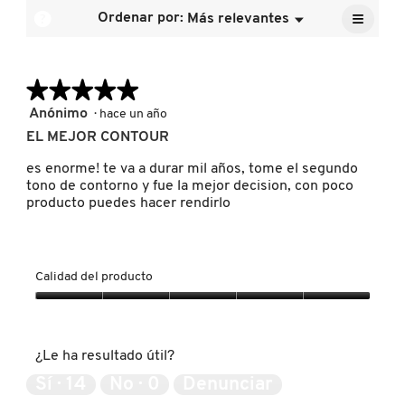
5.
media
≡
calific
?
Ordenar por:
Más relevantes
Menú
es
▼
media
Al
5
pulsar
es
FRESH
de
el
5
siguien
5.
de
★★★★★
★★★★★
botón
se
5.
actuali
5
Anónimo
·
hace un año
GIORGIO ARMANI
el
de
conten
EL MEJOR CONTOUR
5
que
hay
estrellas.
es enorme! te va a durar mil años, tome el segundo
GIVENCHY
a
tono de contorno y fue la mejor decision, con poco
contin
producto puedes hacer rendirlo
GLOSSIER
Calidad del producto
GLOW RECIPE
Calidad
del
producto,
GUCCI
¿Le ha resultado útil?
5
de
Sí ·
14
No ·
0
Denunciar
5