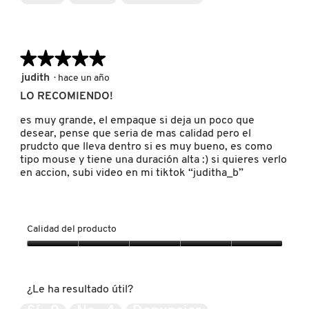
5
LIVING PROOF
★★★★★
★★★★★
MAC COSMETICS
5
judith
·
hace un año
de
LO RECOMIENDO!
5
MAISON LOUIS MARIE
estrellas.
es muy grande, el empaque si deja un poco que
desear, pense que seria de mas calidad pero el
prudcto que lleva dentro si es muy bueno, es como
MAKEUP BY MARIO
tipo mouse y tiene una duración alta :) si quieres verlo
en accion, subi video en mi tiktok “juditha_b”
MARC JACOBS PERFUMES
Calidad del producto
MEDICUBE
Calidad
del
producto,
¿Le ha resultado útil?
MONTBLANC
5
de