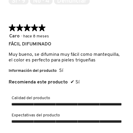
Sí ·
9
No ·
4
Denunciar
5
MOROCCANOIL
★★★★★
★★★★★
MOSCHINO
5
Caro
·
hace 8 meses
de
FÁCIL DIFUMINADO
5
MURAD
estrellas.
Muy bueno, se difumina muy fácil como mantequilla,
el color es perfecto para pieles trigueñas
NARS
Sí
Información del producto
Recomienda este producto
✔
Sí
NATASHA DENONA
Calidad del producto
Calidad
NEST New York
del
Expectativas del producto
producto,
5
Expectativas
NUDESTIX
de
del