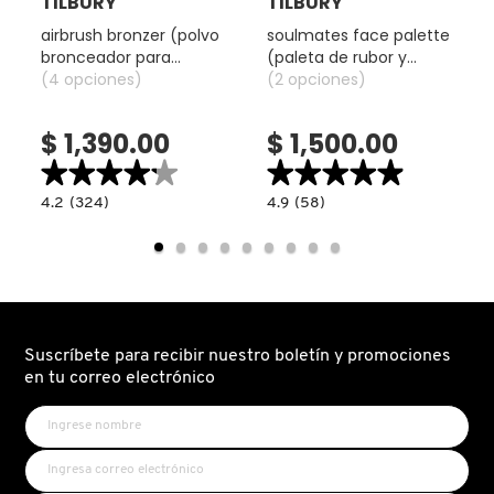
TILBURY
TILBURY
SKIN 1004
airbrush bronzer (polvo
soulmates face palette
bronceador para
(paleta de rubor y
rostro)
(4 opciones)
polvo)
(2 opciones)
SMASHBOX
$ 1,390.00
$ 1,500.00
SOL DE JANEIRO
★★★★★
★★★★★
★★★★★
★★★★★
read.label
4.2
4.9
4.2
(324)
4.9
(58)
constructor.search.bazaarvoice.read.label
constructor.search.bazaarvoice.read.la
SUPERGOOP!
AIRBRUSH
SOULMATES
BRONZER
FACE
(POLVO
PALETTE
BRONCEADOR
(PALETA
PARA
DE
THE INKEY LIST
ROSTRO)
RUBOR
Y
POLVO)
Suscríbete para recibir nuestro boletín y promociones
THE ORDINARY
en tu correo electrónico
TOCOBO