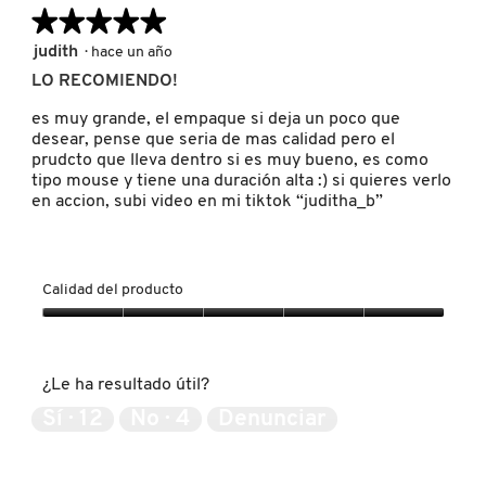
IT COSMETICS
★★★★★
★★★★★
5
judith
·
hace un año
de
LO RECOMIENDO!
JEAN PAUL GAULTIER
5
estrellas.
es muy grande, el empaque si deja un poco que
desear, pense que seria de mas calidad pero el
JULIETTE HAS A GUN
prudcto que lleva dentro si es muy bueno, es como
tipo mouse y tiene una duración alta :) si quieres verlo
en accion, subi video en mi tiktok “juditha_b”
K18
Calidad del producto
KAYALI
Calidad
del
producto,
KÉRASTASE
¿Le ha resultado útil?
5
de
Sí ·
12
No ·
4
Denunciar
5
KIEHL’S