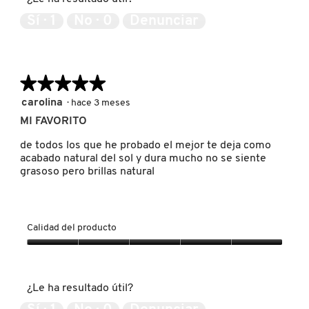
5
de
Sí ·
1
No ·
0
Denunciar
5
PATRICK TA
★★★★★
★★★★★
PEACE OUT SKINCARE
5
carolina
·
hace 3 meses
de
MI FAVORITO
5
PETER THOMAS ROTH
estrellas.
de todos los que he probado el mejor te deja como
acabado natural del sol y dura mucho no se siente
grasoso pero brillas natural
PHLUR
PRADA
Calidad del producto
Calidad
RABANNE
del
producto,
¿Le ha resultado útil?
5
de
RARE BEAUTY