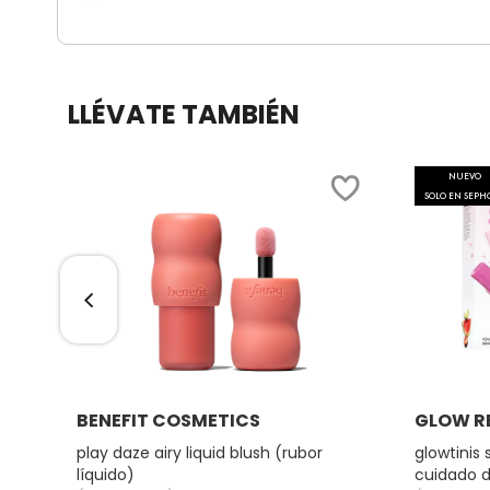
DRUNK ELEPHANT
LLÉVATE TAMBIÉN
DYSON
NUEVO
SOLO EN SEPH
E.L.F. COSMETICS
E.L.F. SKIN
ESTÉE LAUDER
Ver más
FENTY BEAUTY
BENEFIT COSMETICS
GLOW R
a)
play daze airy liquid blush (rubor
glowtinis 
líquido)
cuidado de
FENTY SKIN