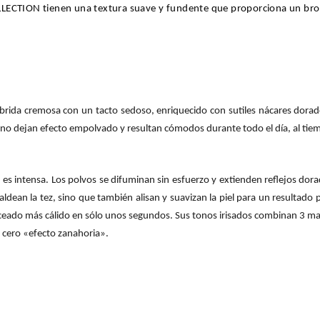
ECTION tienen una textura suave y fundente que proporciona un bron
íbrida cremosa con un tacto sedoso, enriquecido con sutiles nácares dorad
s, no dejan efecto empolvado y resultan cómodos durante todo el día, al tie
es intensa. Los polvos se difuminan sin esfuerzo y extienden reflejos dorado
aldean la tez, sino que también alisan y suavizan la piel para un resultado 
eado más cálido en sólo unos segundos. Sus tonos irisados combinan 3 mat
za cero «efecto zanahoria».