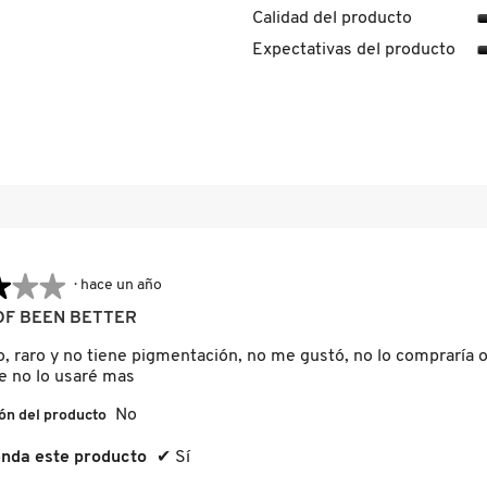
Calidad del producto
seña con 4 estrellas.
ccionar para filtrar reseñas con 4 estrellas.
Expectativas del producto
seña con 3 estrellas.
ccionar para filtrar reseñas con 3 estrellas.
seña con 2 estrellas.
ccionar para filtrar reseñas con 2 estrellas.
señas con 1 estrella.
ccionar para filtrar reseñas con 1 estrella.
★★★
★★★
·
hace un año
OF BEEN BETTER
o, raro y no tiene pigmentación, no me gustó, no lo compraría o
e no lo usaré mas
No
ón del producto
nda este producto
✔
Sí