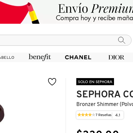
ABELLO
ABELLO
SOLO EN SEPHORA
SEPHORA C
Bronzer Shimmer (polvo
★★★★★
★★★★★
4.1
7
Reseñas
Esta
4.1
acción
de
le
5
llevará