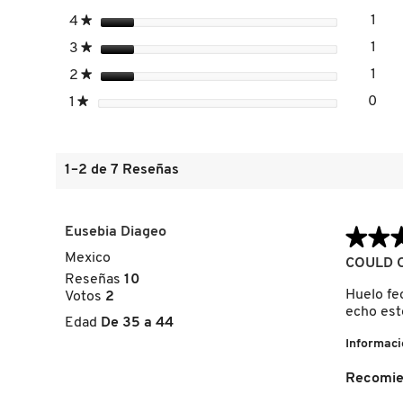
GUERLAIN
estrellas
1
4
★
1 re
Sele
estrellas
1
3
★
1 re
Sele
HUDA BEAUTY
estrellas
1
2
★
1 re
Sele
estrellas
0
1
★
0 re
Sele
HUGO BOSS
1–2 de 7 Reseñas
ICONIC LONDON
Eusebia Diageo
★★
★★
ILIA
Mexico
3
COULD 
de
Reseñas
10
5
Huelo fe
Votos
2
INNISFREE
estrellas.
echo est
Edad
De 35 a 44
Informaci
ISDIN
Recomie