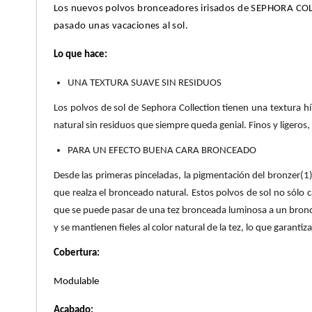
Los nuevos polvos bronceadores irisados de SEPHORA COLL
X
CALVIN KLEIN
pasado unas vacaciones al sol.
INGREDIENTES ACTIVOS DE
Y
Lo que hace:
SKINCARE
CAROLINA HERRERA
Z
UNA TEXTURA SUAVE SIN RESIDUOS
#
Los polvos de sol de Sephora Collection tienen una textura h
CAUDALIE
natural sin residuos que siempre queda genial. Finos y ligero
PARA UN EFECTO BUENA CARA BRONCEADO
CHANEL
Desde las primeras pinceladas, la pigmentación del bronzer(1) 
que realza el bronceado natural. Estos polvos de sol no sólo c
CHARLOTTE TILBURY
que se puede pasar de una tez bronceada luminosa a un bronc
y se mantienen fieles al color natural de la tez, lo que garanti
CLARINS
Cobertura:
Modulable
CLINIQUE
Acabado: