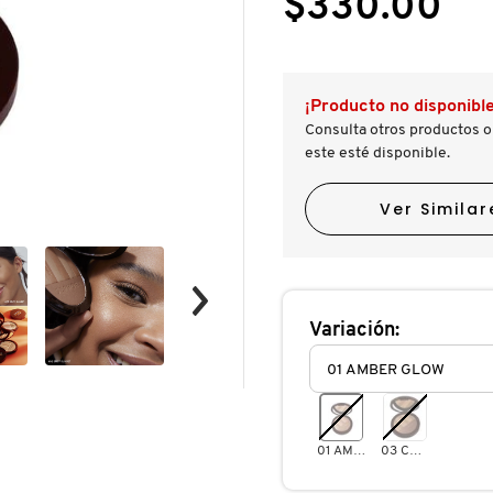
$330.00
estrellas.
a
Leer
reseñas.
reseñas
de
BRONZER
SHIMMER
¡Producto no disponible
(POLVOS
BRONCEADORES
Consulta otros productos o
CON
este esté disponible.
ACABADO
BRILLOSO)
Ver Similar
Variación:
01 AMBER GLOW
03 COCOA GLEAM