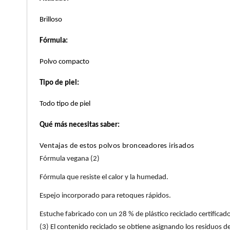
Brilloso
COMMODITY
Fórmula:
DERMALOGICA
Polvo compacto
Tipo de piel:
DIOR
Todo tipo de piel
DIOR BACKSTAGE
Qué más necesitas saber:
Ventajas de estos polvos bronceadores irisados
DOLCE&GABBANA
Fórmula vegana (2)
Fórmula que resiste el calor y la humedad.
DR. DENNIS GROSS SKINCARE
Espejo incorporado para retoques rápidos.
Estuche fabricado con un 28 % de plástico reciclado certifica
DR. JART+
(3) El contenido reciclado se obtiene asignando los residuos 