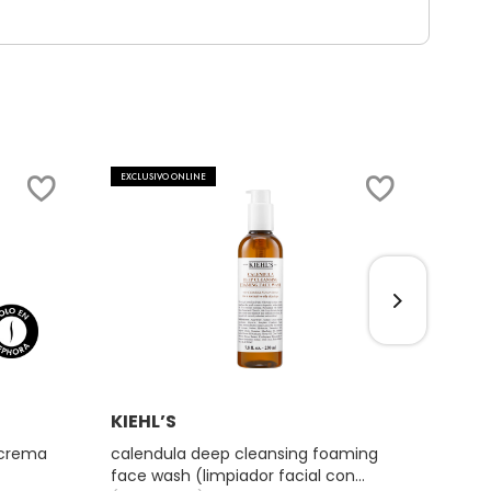
EXCLUSIVO ONLINE
SOLO 
Ver más
KIEHL’S
HUD
(crema
calendula deep cleansing foaming
empo
face wash (limpiador facial con
(pal