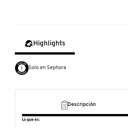
N
BEAUTY OF JOSEON
BRONCEADORES Y
O
AUTOBRONCEADORES
BENEFIT COSMETICS
P
TRATAMIENTOS PARA LABIOS
Q
Highlights
BILLIE EILISH
R
HERRAMIENTAS DE ALTA
TECNOLOGÍA
BIODANCE
Solo en Sephora
S
T
SETS DE VALOR & PARA
BRIOGEO
REGALAR
U
BUMBLE AND BUMBLE
Descripción
V
TAMAÑOS DE VIAJE
W
BURBERRY
Lo que es:
BAÑO Y CUERPO