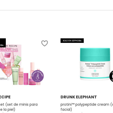
SOLO EN SEPHORA
ORA
Ver más
Ver más
ECIPE
DRUNK ELEPHANT
set (set de minis para
protini™ polypeptide cream 
 la piel)
facial)