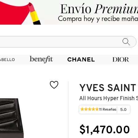
ABELLO
ABELLO
YVES SAINT
All Hours Hyper Finish 
★★★★★
★★★★★
5.0
11
Reseñas
Esta
5
acción
de
le
5
$1,470.00
llevará
estrellas.
a
Leer