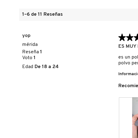
1–6 de 11 Reseñas
FRESH
yop
★★
★★
GIORGIO ARMANI
mérida
5
ES MUY 
de
Reseña
1
5
es un po
Voto
1
GIVENCHY
estrellas.
polvo per
Edad
De 18 a 24
Informaci
GLOSSIER
Recomie
GLOW RECIPE
GUCCI