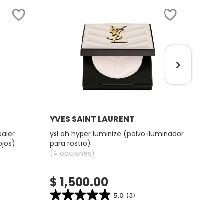
Ver más
YVES SAINT LAURENT
CH
POU
ealer
ysl ah hyper luminize (polvo iluminador
ojos)
para rostro)
POLV
(4 opciones)
(3 op
$ 1,500.00
$ 1
★★★★★
★★★★★
5.0
(3)
★
★
5.0
bel
constructor.search.bazaarvoice.read.label
YSL