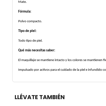
Mate.
X
CALVIN KLEIN
Fórmula:
INGREDIENTES ACTIVOS DE
Y
SKINCARE
Polvo compacto.
CAROLINA HERRERA
Z
Tipo de piel:
#
CAUDALIE
Todo tipo de piel.
Qué más necesitas saber:
CHANEL
El maquillaje se mantiene intacto y los colores se mantienen f
Impulsado por activos para el cuidado de la piel e infundido c
CHARLOTTE TILBURY
CLARINS
LLÉVATE TAMBIÉN
CLINIQUE