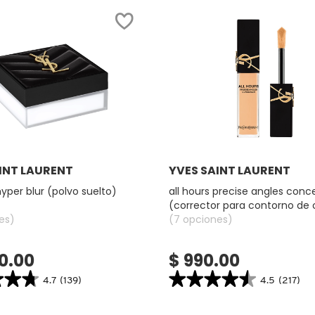
Ver más
Ver más
INT LAURENT
YVES SAINT LAURENT
hyper blur (polvo suelto)
all hours precise angles conc
(corrector para contorno de 
es)
(7 opciones)
60.00
$ 990.00
★★★
★★★
★★★★★
★★★★★
4.7
(139)
4.5
(217)
4.5
search.bazaarvoice.read.label
constructor.search.bazaarvoice.read.la
ALL