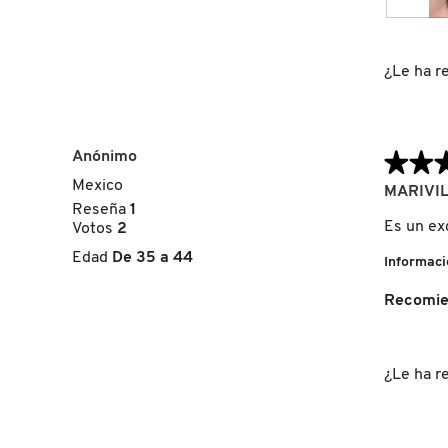
GUERLAIN
F
F
o
o
t
t
HUDA BEAUTY
¿Le ha re
o
o
1
C
d
o
HUGO BOSS
e
n
Anónimo
★★
★★
l
e
a
s
Mexico
5
MARIVIL
r
t
ICONIC LONDON
de
Reseña
1
e
a
5
Es un ex
Votos
2
s
a
estrellas.
e
c
Edad
De 35 a 44
Informaci
ILIA
ñ
c
a
i
Recomie
.
ó
INNISFREE
n
s
e
¿Le ha re
a
ISDIN
b
r
i