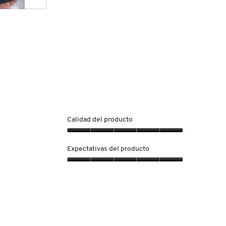
Calidad del producto
Calidad
del
Expectativas del producto
producto,
5
Expectativas
de
del
5
producto,
5
de
5