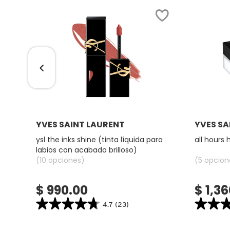
COMMODITY
DERMALOGICA
DIOR
Ver más
YVES SAINT LAURENT
YVES SA
DIOR BACKSTAGE
ra de
ysl the inks shine (tinta líquida para
all hours 
tro)
labios con acabado brilloso)
DOLCE&GABBANA
(10 opciones)
(5 opcion
$ 990.00
$ 1,3
DR. DENNIS GROSS SKINCARE
★★★★★
★★★★★
★★
★★
4.7
(23)
4.7
4.7
DR. JART+
constructor.search.bazaarvoice.read.label
constructor.
YSL
ALL