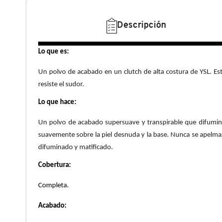
N
BEAUTY OF JOSEON
BRONCEADORES Y
Descripción
O
AUTOBRONCEADORES
BENEFIT COSMETICS
P
Lo que es:
TRATAMIENTOS PARA LABIOS
Un polvo de acabado en un clutch de alta costura de YSL. Est
Q
BILLIE EILISH
resiste el sudor.
R
HERRAMIENTAS DE ALTA
Lo que hace:
TECNOLOGÍA
BIODANCE
S
Un polvo de acabado supersuave y transpirable que difumina 
suavemente sobre la piel desnuda y la base. Nunca se apelmaz
T
SETS DE VALOR & PARA
BRIOGEO
difuminado y matificado.
REGALAR
U
Cobertura:
BUMBLE AND BUMBLE
V
TAMAÑOS DE VIAJE
Completa.
Acabado:
W
BURBERRY
BAÑO Y CUERPO