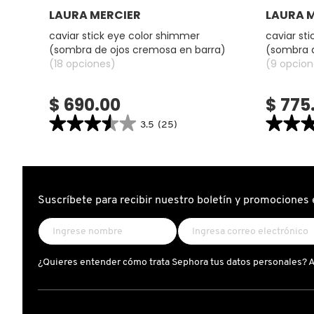
GUERLAIN
Ver más
LAURA MERCIER
LAURA 
e
caviar stick eye color shimmer
caviar st
(sombra de ojos cremosa en barra)
(sombra d
HUDA BEAUTY
(18 opciones)
(9 opcion
HUGO BOSS
$ 690.00
$ 775
★★★★★
★★★★★
★★
★★
3.5
(25)
ICONIC LONDON
3.5
4.4
constructor.search.bazaarvoice.read.label
constructor.
CAVIAR
CAVIAR
STICK
STICK
EYE
EYE
ILIA
COLOR
SHADOW
SHIMMER
MATTE
Suscríbete para recibir nuestro boletín y promociones 
(SOMBRA
(SOMBRA
DE
DE
OJOS
OJOS
INNISFREE
CREMOSA
EN
EN
BARRA)
BARRA)
¿Quieres entender cómo trata Sephora tus datos personales? 
ISDIN