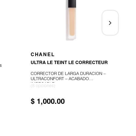
CHANEL
CH
VER MÁS
ULTRA LE TEINT LE CORRECTEUR
POU
s
CORRECTOR DE LARGA DURACIÓN –
POLV
ULTRACONFORT – ACABADO
IMPECABLE
(8 opciones)
(3 op
$ 1,000.00
$ 1
★
★
bel
5.0
constru
POLV
ILUM