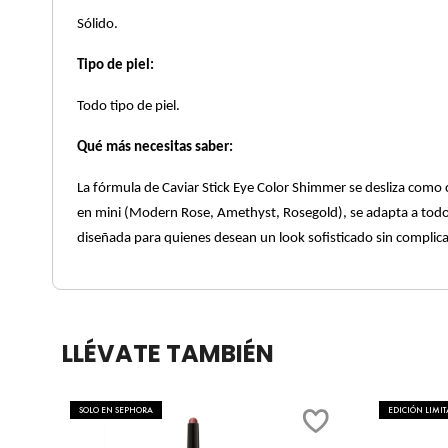
Sólido.
COMMODITY
Tipo de piel:
Todo tipo de piel.
DERMALOGICA
Qué más necesitas saber:
DIOR
La fórmula de Caviar Stick Eye Color Shimmer se desliza como
en mini (Modern Rose, Amethyst, Rosegold), se adapta a todos l
diseñada para quienes desean un look sofisticado sin complic
DIOR BACKSTAGE
DOLCE&GABBANA
LLÉVATE TAMBIÉN
DR. DENNIS GROSS SKINCARE
SOLO EN SEPHORA
EDICIÓN LIMI
DR. JART+