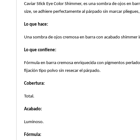
Caviar Stick Eye Color Shimmer, es una sombra de ojos en bar
X
CALVIN KLEIN
size, se adhiere perfectamente al párpado sin marcar pliegues
INGREDIENTES ACTIVOS DE
Y
Lo que hace:
SKINCARE
CAROLINA HERRERA
Z
Una sombra de ojos cremosa en barra con acabado shimmer inte
#
Lo que contiene:
CAUDALIE
Fórmula en barra cremosa enriquecida con pigmentos perlados d
fijación tipo polvo sin resecar el párpado.
CHANEL
Cobertura:
CHARLOTTE TILBURY
Total.
Acabado:
CLARINS
Luminoso.
CLINIQUE
Fórmula: