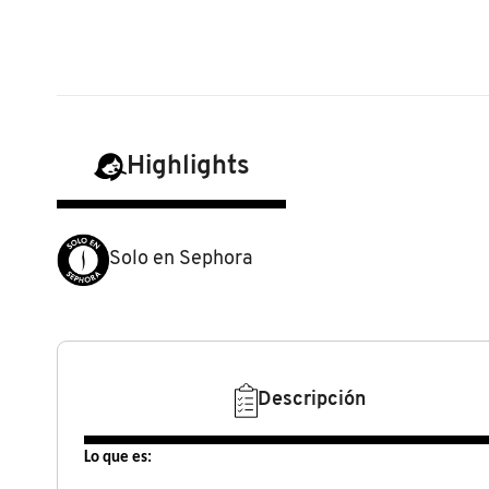
N
BEAUTY OF JOSEON
BRONCEADORES Y
O
AUTOBRONCEADORES
BENEFIT COSMETICS
P
TRATAMIENTOS PARA LABIOS
Q
Highlights
BILLIE EILISH
R
HERRAMIENTAS DE ALTA
TECNOLOGÍA
BIODANCE
Solo en Sephora
S
T
SETS DE VALOR & PARA
BRIOGEO
REGALAR
U
BUMBLE AND BUMBLE
Descripción
V
TAMAÑOS DE VIAJE
W
BURBERRY
Lo que es:
BAÑO Y CUERPO