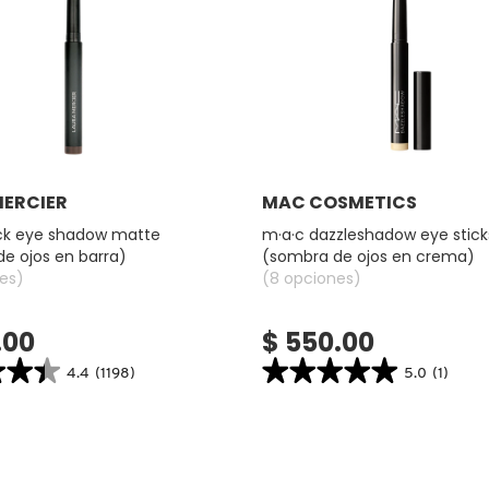
Ver más
Ver más
MERCIER
MAC COSMETICS
ick eye shadow matte
m·a·c dazzleshadow eye stick
e ojos en barra)
(sombra de ojos en crema)
es)
(8 opciones)
.00
$ 550.00
★★★
★★★
★★★★★
★★★★★
4.4
(1198)
5.0
(1)
5.0
search.bazaarvoice.read.label
constructor.search.bazaarvoice.read.la
M·A·C
DAZZLESHADOW
EYE
STICKS
(SOMBRA