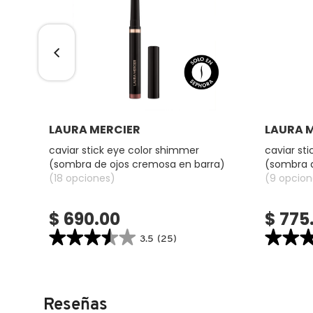
DRUNK ELEPHANT
DYSON
Ver más
LAURA MERCIER
LAURA 
E.L.F. COSMETICS
dor
caviar stick eye color shimmer
caviar st
(sombra de ojos cremosa en barra)
(sombra d
E.L.F. SKIN
(18 opciones)
(9 opcion
$ 690.00
$ 775
ESTÉE LAUDER
★★★★★
★★★★★
★★
★★
3.5
(25)
3.5
4.4
FENTY BEAUTY
constructor.search.bazaarvoice.read.label
constructor.
CAVIAR
CAVIAR
STICK
STICK
EYE
EYE
COLOR
SHADOW
Reseñas
FENTY SKIN
SHIMMER
MATTE