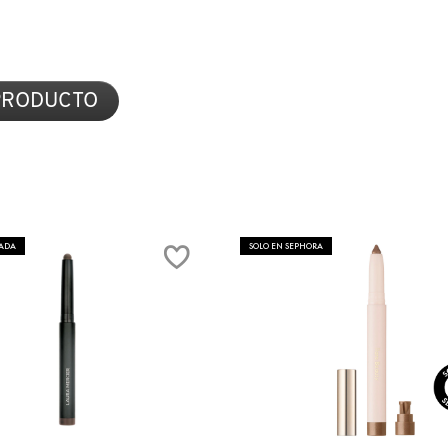
DE
OJOS
EN
CREMA)
 PRODUCTO
TADA
SOLO EN SEPHORA