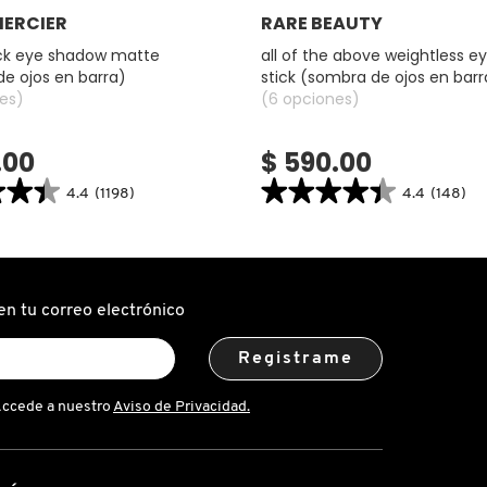
Ver más
Ver más
MERCIER
RARE BEAUTY
ick eye shadow matte
all of the above weightless 
e ojos en barra)
stick (sombra de ojos en barr
es)
(6 opciones)
.00
$ 590.00
★★★
★★★
★★★★★
★★★★★
4.4
(1198)
4.4
(148)
4.4
search.bazaarvoice.read.label
constructor.search.bazaarvoice.read.la
ALL
OF
THE
ABOVE
WEIGHTLESS
en tu correo electrónico
EYESHADOW
STICK
(SOMBRA
Registrame
DE
OJOS
EN
BARRA)
Accede a nuestro
Aviso de Privacidad.