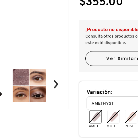
$355.00
de
CAVIAR
STICK
EYE
COLOR
SHIMMER
¡Producto no disponible
(SOMBRA
DE
Consulta otros productos o
OJOS
este esté disponible.
CREMOSA
EN
BARRA)
Ver Similar
Variación:
AMETHYST
MODERN ROSE
ROSEGOLD