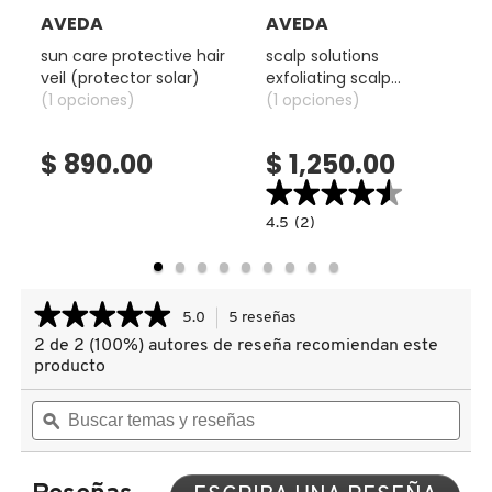
Consejos de uso:
X
AVEDA
AVEDA
CALVIN KLEIN
Masajea en cabellos mojados. Enjuaga. Seguir con el
sun care protective hair
scalp solutions
INGREDIENTES ACTIVOS DE
Y
acondicionador.
veil (protector solar)
exfoliating scalp
SKINCARE
(1 opciones)
treatment
(1 opciones)
CAROLINA HERRERA
Z
(tratamiento
exfoliante)
$ 890.00
$ 1,250.00
#
CAUDALIE
★★★★★
★★★★★
4.5
4.5
(2)
read.label
constructor.search.bazaarvoice.read.la
SCALP
CHANEL
SOLUTIONS
EXFOLIATING
SCALP
TREATMENT
★★★★★
★★★★★
5.0
5 reseñas
Esta
(TRATAMIENTO
CHARLOTTE TILBURY
EXFOLIANTE)
acción
2 de 2 (100%) autores de reseña recomiendan este
5
le
de
producto
llevará
5
CLARINS
estrellas.
Buscar
Busc
a
Leer
temas
ϙ
tema
reseñas.
reseñas
y
y
de
reseñas
rese
CLINIQUE
ROSEMARY
MINT