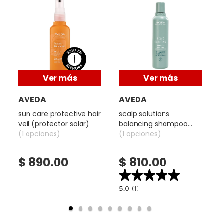
IT COSMETICS
JEAN PAUL GAULTIER
JULIETTE HAS A GUN
Ver más
Ver más
AVEDA
AVEDA
K18
sun care protective hair
scalp solutions
veil (protector solar)
balancing shampoo
(1 opciones)
(shampoo hidratante)
(1 opciones)
KAYALI
$ 890.00
$ 810.00
KÉRASTASE
★★★★★
★★★★★
5.0
5.0
(1)
read.label
constructor.search.bazaarvoice.read.la
KIEHL’S
SCALP
SOLUTIONS
BALANCING
SHAMPOO