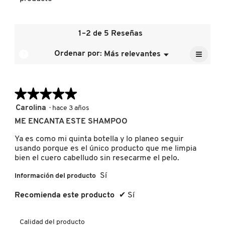
produc
media
valor
El
es
de
valor
5
DRUNK ELEPHANT
la
de
1–2 de 5 Reseñas
de
calific
la
5.
media
≡
calific
?
Ordenar por:
Más relevantes
Menú
es
▼
DYSON
media
Al
5
pulsar
es
de
el
5
siguien
5.
de
★★★★★
★★★★★
botón
E.L.F. COSMETICS
se
5.
actuali
5
Carolina
·
hace 3 años
el
de
conten
ME ENCANTA ESTE SHAMPOO
E.L.F. SKIN
5
que
hay
estrellas.
Ya es como mi quinta botella y lo planeo seguir
a
contin
usando porque es el único producto que me limpia
ESTÉE LAUDER
bien el cuero cabelludo sin resecarme el pelo.
Sí
Información del producto
FENTY BEAUTY
Recomienda este producto
✔
Sí
Calidad del producto
FENTY SKIN