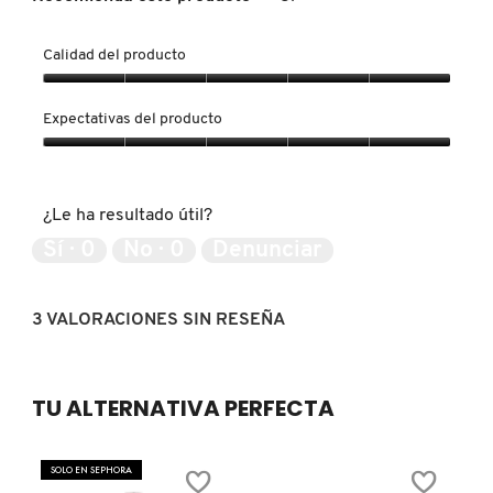
GUERLAIN
Calidad del producto
HUDA BEAUTY
Calidad
del
Expectativas del producto
producto,
HUGO BOSS
5
Expectativas
de
del
5
producto,
¿Le ha resultado útil?
5
ICONIC LONDON
de
Sí ·
0
No ·
0
Denunciar
5
ILIA
3 VALORACIONES SIN RESEÑA
INNISFREE
TU ALTERNATIVA PERFECTA
ISDIN
SOLO EN SEPHORA