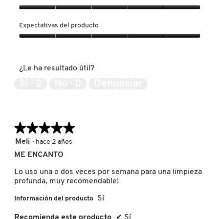
Calidad
del
Expectativas del producto
FRESH
producto,
5
Expectativas
de
del
5
producto,
GIORGIO ARMANI
¿Le ha resultado útil?
5
de
Sí ·
2
No ·
0
Denunciar
5
GIVENCHY
★★★★★
★★★★★
GLOSSIER
5
Meli
·
hace 2 años
de
ME ENCANTO
GLOW RECIPE
5
estrellas.
Lo uso una o dos veces por semana para una limpieza
profunda, muy recomendable!
GUCCI
Sí
Información del producto
Recomienda este producto
✔
Sí