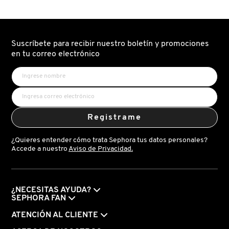
(REACTIVADOR
DE
DE
RIZOS)
RIZOS)
DRUNK ELEPHANT
Suscríbete para recibir nuestro boletín y promociones
en tu correo electrónico
DYSON
E.L.F. COSMETICS
Registrame
E.L.F. SKIN
¿Quieres entender cómo trata Sephora tus datos personales?
Accede a nuestro
Aviso de Privacidad.
ESTÉE LAUDER
¿NECESITAS AYUDA?
FENTY BEAUTY
SEPHORA FAN
ATENCIÓN AL CLIENTE
FENTY SKIN