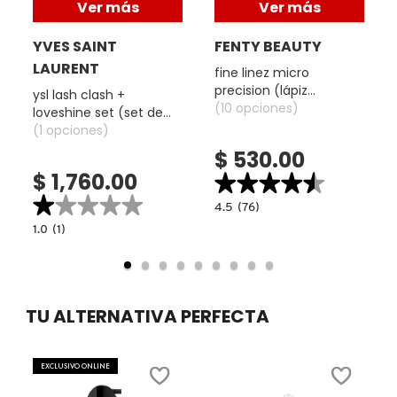
Ver más
Ver más
X
CALVIN KLEIN
YVES SAINT
FENTY BEAUTY
INGREDIENTES ACTIVOS DE
Y
LAURENT
fine linez micro
SKINCARE
precision (lápiz
CAROLINA HERRERA
Z
ysl lash clash +
delineador en gel)
(10 opciones)
loveshine set (set de
máscara de pestañas y
(1 opciones)
#
labial)
CAUDALIE
$ 530.00
$ 1,760.00
★★★★★
★★★★★
★★★★★
★★★★★
CHANEL
4.5
4.5
(76)
constructor.search.bazaarvoice.read.la
1.0
1.0
(1)
FINE
read.label
constructor.search.bazaarvoice.read.label
LINEZ
YSL
MICRO
CHARLOTTE TILBURY
LASH
PRECISION
CLASH
(LÁPIZ
+
DELINEADOR
LOVESHINE
EN
SET
TU ALTERNATIVA PERFECTA
GEL)
CLARINS
(SET
DE
MÁSCARA
DE
PESTAÑAS
EXCLUSIVO ONLINE
CLINIQUE
Y
LABIAL)