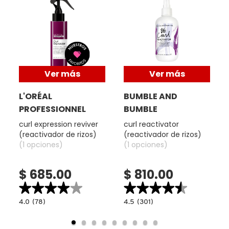
COMMODITY
DERMALOGICA
Ver más
Ver más
DIOR
L'ORÉAL
BUMBLE AND
PROFESSIONNEL
BUMBLE
DIOR BACKSTAGE
curl expression reviver
curl reactivator
(reactivador de rizos)
(reactivador de rizos)
(1 opciones)
(1 opciones)
DOLCE&GABBANA
$ 685.00
$ 810.00
★★★★★
★★★★★
★★★★★
★★★★★
DR. DENNIS GROSS SKINCARE
4.0
4.5
4.0
(78)
4.5
(301)
constructor.search.bazaarvoice.read.label
constructor.search.bazaarvoice.read.la
CURL
CURL
EXPRESSION
REACTIVATOR
DR. JART+
REVIVER
(REACTIVADOR