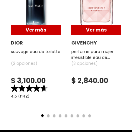
IT COSMETICS
JEAN PAUL GAULTIER
Ver más
Ver más
DIOR
GIVENCHY
JULIETTE HAS A GUN
sauvage eau de toilette
perfume para mujer
irresistible eau de
K18
(2 opciones)
toilette
(3 opciones)
$ 3,100.00
$ 2,840.00
KAYALI
★★★★★
★★★★★
4.6
4.6
(1142)
read.label
constructor.search.bazaarvoice.read.label
KÉRASTASE
SAUVAGE
EAU
DE
TOILETTE
KIEHL’S