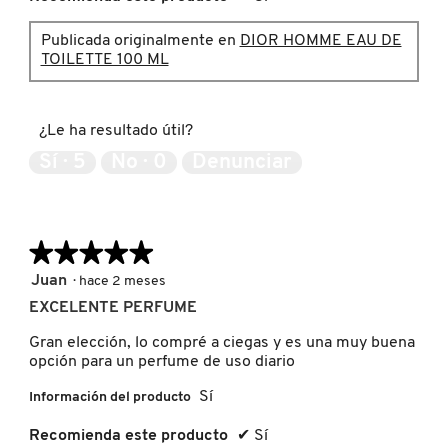
Publicada originalmente en
DIOR HOMME EAU DE
TOILETTE 100 ML
FRESH
GIORGIO ARMANI
¿Le ha resultado útil?
Sí ·
5
No ·
0
Denunciar
GIVENCHY
★★★★★
★★★★★
GLOSSIER
5
Juan
·
hace 2 meses
de
EXCELENTE PERFUME
5
GLOW RECIPE
estrellas.
Gran elección, lo compré a ciegas y es una muy buena
opción para un perfume de uso diario
GUCCI
Sí
Información del producto
Recomienda este producto
✔
Sí