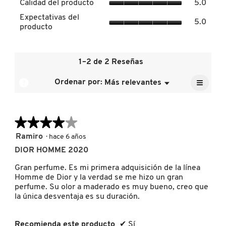
Calidad del producto
5.0
de
del
Expect
la
Expectativas del
produc
5.0
del
calific
DRUNK ELEPHANT
producto
El
produc
media
valor
El
es
de
valor
4.5
la
DYSON
de
1–2 de 2 Reseñas
de
calific
la
5.
media
≡
calific
?
Ordenar por:
Más relevantes
Menú
es
▼
media
Al
E.L.F. COSMETICS
5
pulsar
es
de
el
5
siguien
5.
de
★★★★★
★★★★★
botón
E.L.F. SKIN
se
5.
actuali
4
Ramiro
·
hace 6 años
el
de
conten
DIOR HOMME 2020
5
que
ESTÉE LAUDER
hay
estrellas.
Gran perfume. Es mi primera adquisición de la línea
a
contin
Homme de Dior y la verdad se me hizo un gran
perfume. Su olor a maderado es muy bueno, creo que
FENTY BEAUTY
la única desventaja es su duración.
FENTY SKIN
Recomienda este producto
✔
Sí