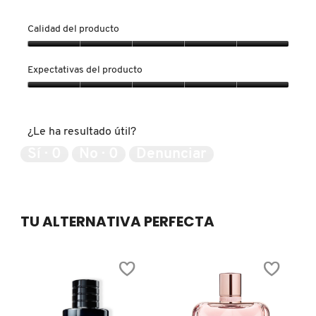
GUERLAIN
Calidad del producto
HUDA BEAUTY
Calidad
del
Expectativas del producto
producto,
5
Expectativas
HUGO BOSS
de
del
5
producto,
¿Le ha resultado útil?
5
ICONIC LONDON
de
Sí ·
0
No ·
0
Denunciar
5
ILIA
TU ALTERNATIVA PERFECTA
INNISFREE
ISDIN