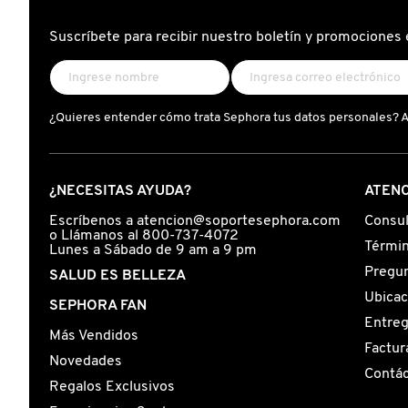
GUERLAIN
+
FOR
ZINC
IT
1%
BLUSH
Suscríbete para recibir nuestro boletín y promociones 
(SÉRUM
TINT
ANTI-
(TINTE
HUDA BEAUTY
IMPERFECCIONES
MODULAB
Y
PARA
CONTROL
MEJILLAS
DE
Y
POROS)
LABIOS)
¿Quieres entender cómo trata Sephora tus datos personales? 
HUGO BOSS
ICONIC LONDON
¿NECESITAS AYUDA?
ATENC
Escríbenos a atencion@soportesephora.com
Consul
o Llámanos al 800-737-4072
ILIA
Términ
Lunes a Sábado de 9 am a 9 pm
Pregun
SALUD ES BELLEZA
Ubicac
INNISFREE
SEPHORA FAN
Entre
Más Vendidos
Factur
ISDIN
Novedades
Contá
Regalos Exclusivos