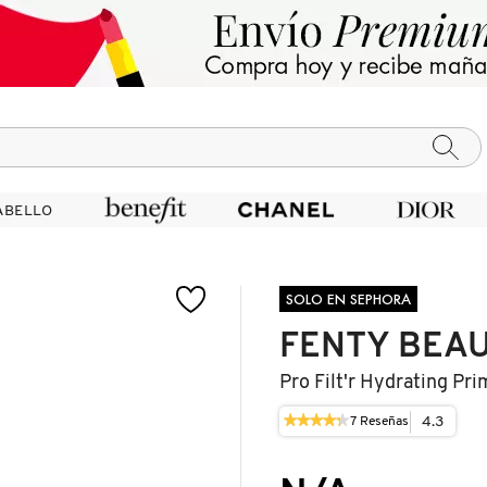
ABELLO
ABELLO
SOLO EN SEPHORA
FENTY BEA
Pro Filt'r Hydrating Pr
★★★★★
★★★★★
4.3
7
Reseñas
Esta
4.3
acción
de
le
5
llevará