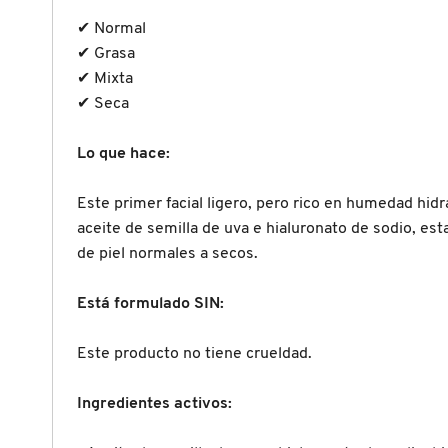
X
✔ Normal
CALVIN KLEIN
✔ Grasa
INGREDIENTES ACTIVOS DE
Y
✔ Mixta
SKINCARE
CAROLINA HERRERA
Z
✔ Seca
#
Lo que hace:
CAUDALIE
Este primer facial ligero, pero rico en humedad hidr
aceite de semilla de uva e hialuronato de sodio, est
CHANEL
de piel normales a secos.
CHARLOTTE TILBURY
Está formulado SIN:
Este producto no tiene crueldad.
CLARINS
Ingredientes activos:
CLINIQUE