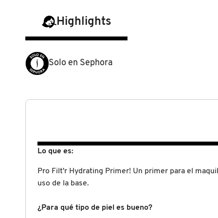
N
BEAUTY OF JOSEON
BRONCEADORES Y
Highlights
O
AUTOBRONCEADORES
BENEFIT COSMETICS
P
TRATAMIENTOS PARA LABIOS
Solo en Sephora
Q
BILLIE EILISH
R
HERRAMIENTAS DE ALTA
TECNOLOGÍA
BIODANCE
S
T
SETS DE VALOR & PARA
BRIOGEO
REGALAR
Lo que es:
U
Pro Filt'r Hydrating Primer! Un primer para el maqui
BUMBLE AND BUMBLE
V
TAMAÑOS DE VIAJE
uso de la base.
W
BURBERRY
¿Para qué tipo de piel es bueno?
BAÑO Y CUERPO