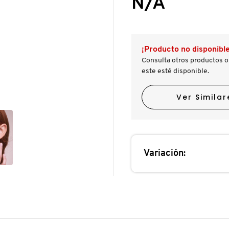
N/A
estrellas.
a
Leer
reseñas.
reseñas
de
PRO
FILT'R
¡Producto no disponible
HYDRATING
PRIMER
Consulta otros productos o
(PRIMER
este esté disponible.
DE
MAQUILLAJE)
Ver Similar
Variación: