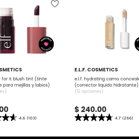
LE
Ver más
Ver más
COSMETICS
E.L.F. COSMETICS
r for it blush tint (tinte
e.l.f. hydrating camo conceal
 para mejillas y labios)
(corrector liquido hidratante)
es)
(12 opciones)
.00
$ 240.00
★★★
★★★
★★★★★
★★★★★
4.6
(103)
4.7
(266)
4.7
search.bazaarvoice.read.label
constructor.search.bazaarvoice.read.la
E.L.F.
HYDRATING