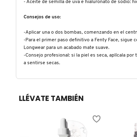
- Aceite de semilla de uva e hialuronato de sodio: hid
COMMODITY
Consejos de uso:
-Aplicar una o dos bombas, comenzando en el centro
DERMALOGICA
-Para el primer paso definitivo a Fenty Face, sigue c
Longwear para un acabado mate suave.
DIOR
-Consejo profesional: si la piel es seca, aplícala po
a sentirse secas.
DIOR BACKSTAGE
DOLCE&GABBANA
LLÉVATE TAMBIÉN
DR. DENNIS GROSS SKINCARE
DR. JART+