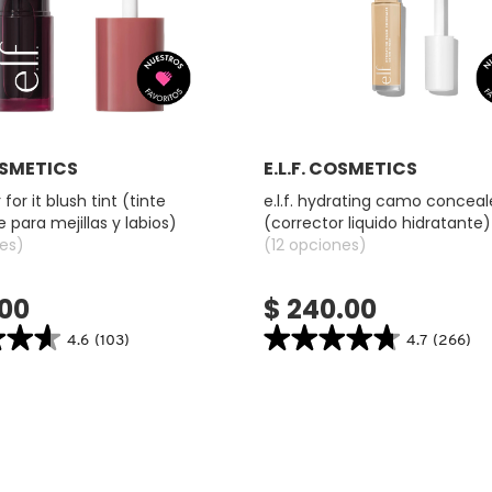
Ver más
Ver más
COSMETICS
E.L.F. COSMETICS
r for it blush tint (tinte
e.l.f. hydrating camo conceal
 para mejillas y labios)
(corrector liquido hidratante)
es)
(12 opciones)
.00
$ 240.00
★★★
★★★
★★★★★
★★★★★
4.6
(103)
4.7
(266)
4.7
search.bazaarvoice.read.label
constructor.search.bazaarvoice.read.la
E.L.F.
HYDRATING
CAMO
CONCEALER
(CORRECTOR
LIQUIDO
HIDRATANTE)