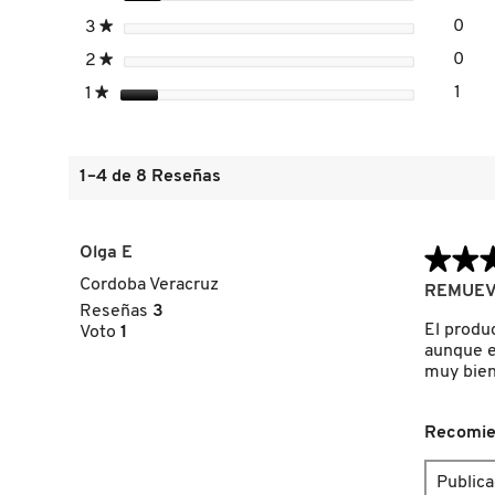
estrellas
0
3
★
0 r
Sele
DRUNK ELEPHANT
estrellas
0
2
★
0 r
Sele
estrellas
1
1
★
1 re
Sele
DYSON
1–4 de 8 Reseñas
E.L.F. COSMETICS
Olga E
★★
★★
E.L.F. SKIN
Cordoba Veracruz
4
REMUEV
de
Reseñas
3
5
El produ
Voto
1
ESTÉE LAUDER
estrellas.
aunque e
muy bien
FENTY BEAUTY
Recomie
Public
FENTY SKIN