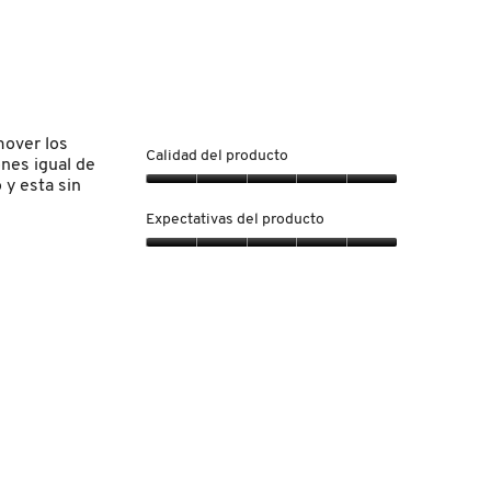
mover los
Calidad del producto
nes igual de
y esta sin
Calidad
del
Expectativas del producto
producto,
5
Expectativas
de
del
5
producto,
5
de
5