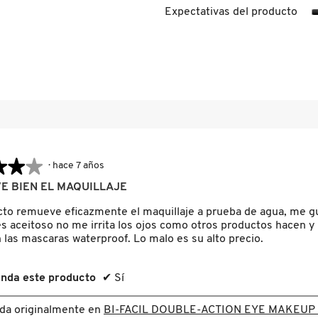
Expectativas del producto
eseñas con 3 estrellas.
ccionar para filtrar reseñas con 3 estrellas.
eseñas con 2 estrellas.
ccionar para filtrar reseñas con 2 estrellas.
seña con 1 estrella.
ccionar para filtrar reseñas con 1 estrella.
★★★
★★★
·
hace 7 años
E BIEN EL MAQUILLAJE
cto remueve eficazmente el maquillaje a prueba de agua, me g
s aceitoso no me irrita los ojos como otros productos hacen y
 las mascaras waterproof. Lo malo es su alto precio.
nda este producto
✔
Sí
ada originalmente en
BI-FACIL DOUBLE-ACTION EYE MAKEU