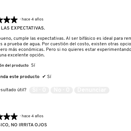
★★★
★★★
·
hace 4 años
LAS EXPECTATIVAS.
ueno, cumple las expectativas. Al ser bifásico es ideal para re
s a prueba de agua. Por cuestión del costo, existen otras opcio
ero más económicas. Pero si no quieres estar experimentando 
una excelente opción.
Sí
ón del producto
nda este producto
✔
Sí
Sí ·
0
No ·
0
Denunciar
sultado útil?
★★★
★★★
·
hace 4 años
ICO, NO IRRITA OJOS