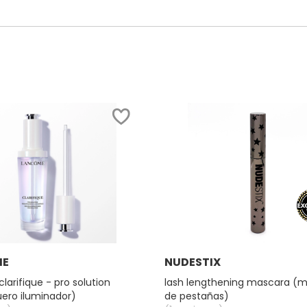
Ver más
Ver más
ME
NUDESTIX
larifique - pro solution
lash lengthening mascara (
ero iluminador)
de pestañas)