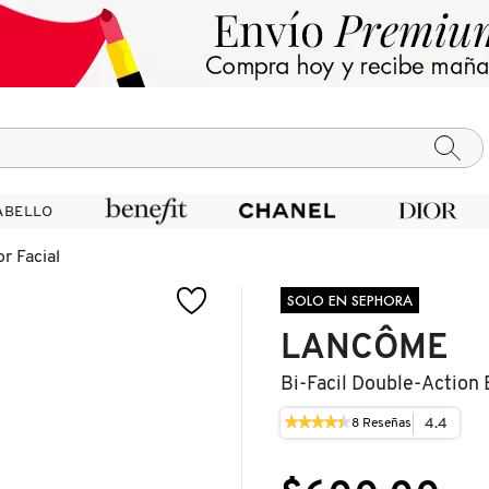
ABELLO
ABELLO
r Facial
SOLO EN SEPHORA
LANCÔME
Bi-Facil Double-Action
★★★★★
★★★★★
4.4
8
Reseñas
Esta
4.4
acción
de
le
5
llevará