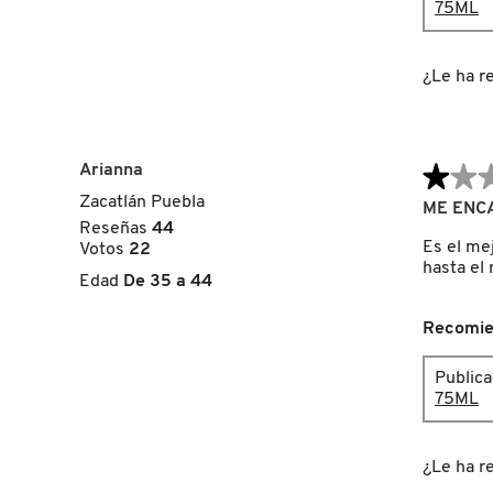
75ML
FRESH
¿Le ha re
GIORGIO ARMANI
Arianna
★★
★★
Zacatlán Puebla
1
ME ENC
GIVENCHY
de
Reseñas
44
5
Es el me
Votos
22
estrellas.
hasta el 
Edad
De 35 a 44
GLOSSIER
Recomie
GLOW RECIPE
Public
75ML
GUCCI
¿Le ha re