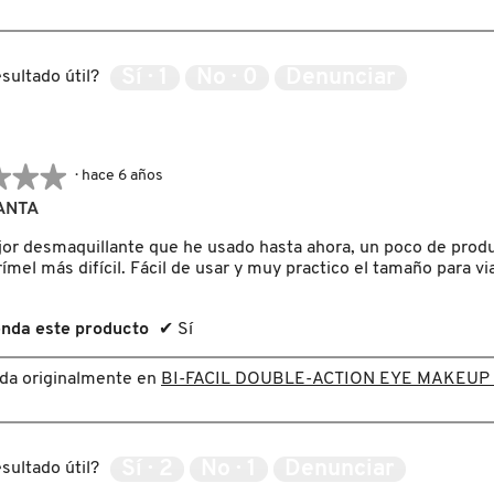
Sí ·
1
No ·
0
Denunciar
sultado útil?
★★★
★★★
·
hace 6 años
ANTA
jor desmaquillante que he usado hasta ahora, un poco de produ
rímel más difícil. Fácil de usar y muy practico el tamaño para via
nda este producto
✔
Sí
ada originalmente en
BI-FACIL DOUBLE-ACTION EYE MAKEU
Sí ·
2
No ·
1
Denunciar
sultado útil?