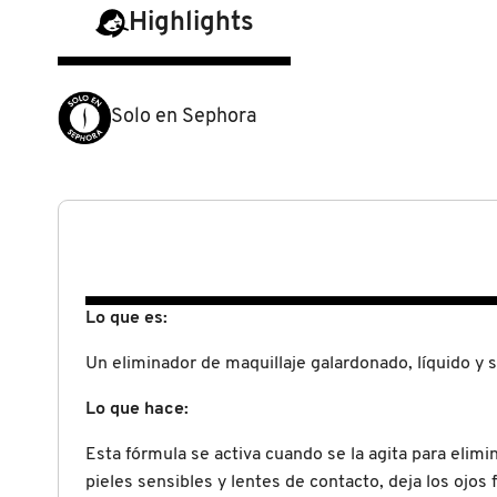
N
Highlights
BEAUTY OF JOSEON
BRONCEADORES Y
O
AUTOBRONCEADORES
BENEFIT COSMETICS
P
Solo en Sephora
TRATAMIENTOS PARA LABIOS
Q
BILLIE EILISH
R
HERRAMIENTAS DE ALTA
TECNOLOGÍA
BIODANCE
S
T
SETS DE VALOR & PARA
Lo que es:
BRIOGEO
REGALAR
U
Un eliminador de maquillaje galardonado, líquido y 
BUMBLE AND BUMBLE
Lo que hace:
V
TAMAÑOS DE VIAJE
Esta fórmula se activa cuando se la agita para elimi
W
BURBERRY
pieles sensibles y lentes de contacto, deja los ojos 
BAÑO Y CUERPO