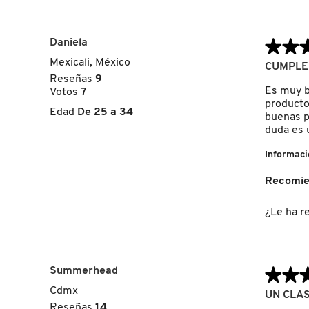
GUERLAIN
Daniela
★★
★★
HUDA BEAUTY
Mexicali, México
5
CUMPLE 
de
Reseñas
9
5
Es muy b
Votos
7
HUGO BOSS
estrellas.
producto
Edad
De 25 a 34
buenas p
duda es 
ICONIC LONDON
Informaci
Recomie
ILIA
¿Le ha re
INNISFREE
Summerhead
★★
★★
ISDIN
Cdmx
5
UN CLAS
de
Reseñas
14