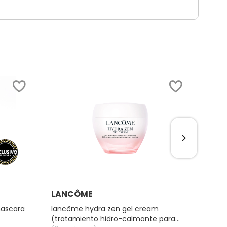
Ver más
LANCÔME
LAN
mascara
lancôme hydra zen gel cream
juicy 
(tratamiento hidro-calmante para
labial