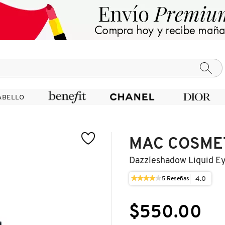
ABELLO
ABELLO
MAC COSME
Dazzleshadow Liquid Ey
★★★★★
★★★★★
4.0
5
Reseñas
Esta
4
acción
de
le
5
$550.00
llevará
estrellas.
a
Leer