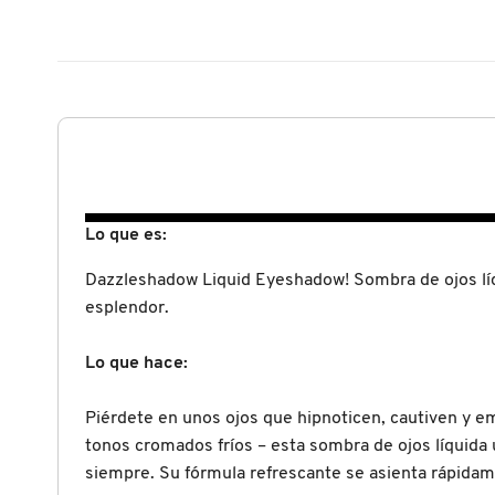
N
BEAUTY OF JOSEON
BRONCEADORES Y
O
AUTOBRONCEADORES
BENEFIT COSMETICS
P
TRATAMIENTOS PARA LABIOS
Q
BILLIE EILISH
R
HERRAMIENTAS DE ALTA
Lo que es:
TECNOLOGÍA
BIODANCE
S
Dazzleshadow Liquid Eyeshadow! Sombra de ojos líqu
esplendor.
T
SETS DE VALOR & PARA
BRIOGEO
REGALAR
U
Lo que hace:
BUMBLE AND BUMBLE
V
TAMAÑOS DE VIAJE
Piérdete en unos ojos que hipnoticen, cautiven y e
tonos cromados fríos – esta sombra de ojos líquida 
W
BURBERRY
siempre. Su fórmula refrescante se asienta rápidam
BAÑO Y CUERPO