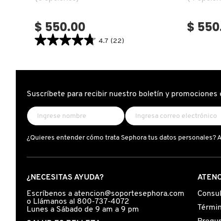
$ 550.00
$ 550
FRESH
★★★★★
★★★★★
4.7
(22)
4.7
constructor.search.bazaarvoice.read.label
GIORGIO ARMANI
M·A·C
DAZZLESHADOW
LIQUID
EYE
SHADOW
Suscríbete para recibir nuestro boletín y promociones 
GIVENCHY
(SOMBRA
LIQUIDA
DE
OJOS)
GLOSSIER
¿Quieres entender cómo trata Sephora tus datos personales? 
GLOW RECIPE
¿NECESITAS AYUDA?
ATENC
GUCCI
Escríbenos a atencion@soportesephora.com
Consul
o Llámanos al 800-737-4072
Términ
Lunes a Sábado de 9 am a 9 pm