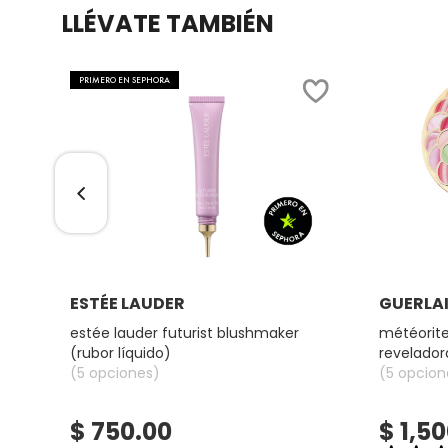
LLÉVATE TAMBIÉN
COMMODITY
PRIMERO EN SEPHORA
DERMALOGICA
DIOR
DIOR BACKSTAGE
Ver más
ESTÉE LAUDER
GUERLA
DOLCE&GABBANA
hadow
estée lauder futurist blushmaker
météorite
(rubor líquido)
reveladora
DR. DENNIS GROSS SKINCARE
(5 opciones)
iluminado
(5 opcion
$ 750.00
$ 1,5
DR. JART+