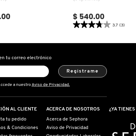
.00
$ 540.00
★★★★★
★★★★★
3.7
(3)
3.7
constructor.search.bazaarvoice.read.la
DAZZLESHADOW
(SOMBRA
DE
OJOS)
en tu correo electrónico
Registrame
Accede a nuestro
Aviso de Privacidad.
IÓN AL CLIENTE
ACERCA DE NOSOTROS
¿YA TIENE
ta tu pedido
Acerca de Sephora
os & Condiciones
Aviso de Privacidad