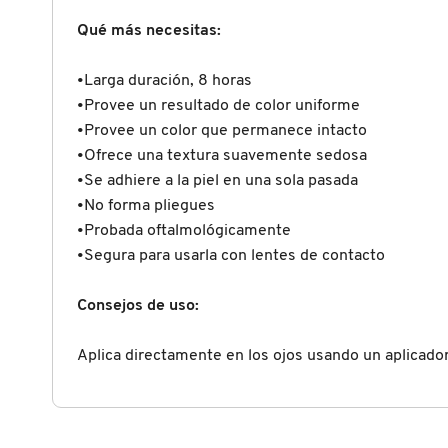
X
Qué más necesitas:
CALVIN KLEIN
INGREDIENTES ACTIVOS DE
Y
SKINCARE
•Larga duración, 8 horas
CAROLINA HERRERA
Z
•Provee un resultado de color uniforme
•Provee un color que permanece intacto
#
•Ofrece una textura suavemente sedosa
CAUDALIE
•Se adhiere a la piel en una sola pasada
•No forma pliegues
•Probada oftalmológicamente
CHANEL
•Segura para usarla con lentes de contacto
CHARLOTTE TILBURY
Consejos de uso:
Aplica directamente en los ojos usando un aplicado
CLARINS
CLINIQUE