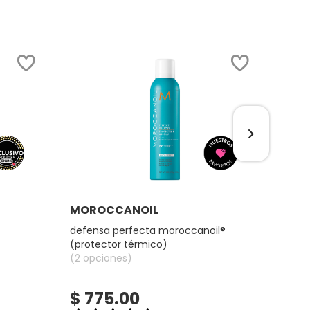
Ver más
MOROCCANOIL
CAR
defensa perfecta moroccanoil®
good g
(protector térmico)
(2 opciones)
(6 op
$ 775.00
$ 