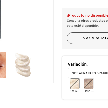
reseñas.
reseñas
de
DAZZLESHADOW
LIQUID
¡Producto no disponible
EYESHADOW
(SOMBRA
Consulta otros productos o
LÍQUIDA
este esté disponible.
PARA
OJOS)
Ver Similar
Variación:
Not Afraid To Sparkle
Flash And Dash