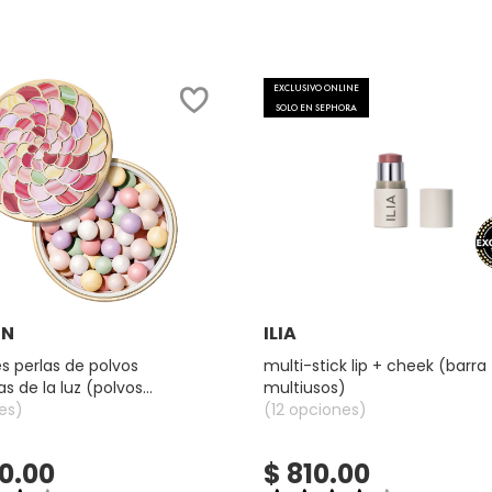
EXCLUSIVO ONLINE
SOLO EN SEPHORA
Ver más
Ver más
IN
ILIA
s perlas de polvos
multi-stick lip + cheek (barra
s de la luz (polvos
multiusos)
res para rostro)
es)
(12 opciones)
00.00
$ 810.00