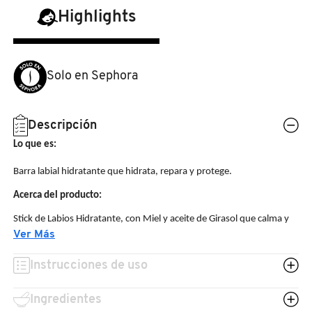
N
Highlights
BEAUTY OF JOSEON
BRONCEADORES Y
O
AUTOBRONCEADORES
BENEFIT COSMETICS
P
Solo en Sephora
TRATAMIENTOS PARA LABIOS
Q
BILLIE EILISH
Descripción
R
HERRAMIENTAS DE ALTA
Lo que es:
TECNOLOGÍA
BIODANCE
S
Barra labial hidratante que hidrata, repara y protege.
Acerca del producto:
T
SETS DE VALOR & PARA
BRIOGEO
REGALAR
Stick de Labios Hidratante, con Miel y aceite de Girasol que calma y
U
Ver Más
suaviza los labios resecos en cualquier momento del día. Olvidate de
BUMBLE AND BUMBLE
la sensación de tirantez con este formato ultra-práctico.
V
TAMAÑOS DE VIAJE
Instrucciones de uso
Qué más necesitas saber:
W
BURBERRY
Ingredientes
BAÑO Y CUERPO
Lo que contiene:
4 gr