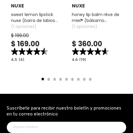
NUXE
NUXE
sweet lemon lipstick
honey lip balm rêve de
DRUNK ELEPHANT
nuxe (barra de labios
miel® (bálsamo
hidratante)
(1 opciones)
reparador de labios con
(1 opciones)
miel y karité)
$ 199.00
DYSON
$ 169.00
$ 360.00
★★★★★
★★★★★
★★★★★
★★★★★
E.L.F. COSMETICS
4.5
4.6
4.5
(4)
4.6
(19)
constructor.search.bazaarvoice.read.label
constructor.search.bazaarvoice.read.la
SWEET
HONEY
LEMON
LIP
E.L.F. SKIN
LIPSTICK
BALM
NUXE
RÊVE
(BARRA
DE
DE
MIEL®
LABIOS
(BÁLSAMO
ESTÉE LAUDER
HIDRATANTE)
REPARADOR
DE
LABIOS
CON
Suscríbete para recibir nuestro boletín y promociones
MIEL
FENTY BEAUTY
Y
en tu correo electrónico
KARITÉ)
FENTY SKIN