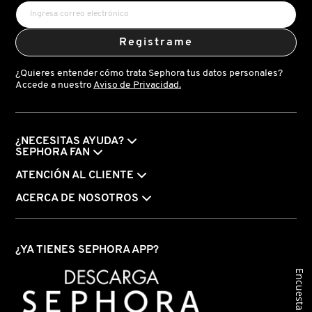
Registrame
FRESH
¿Quieres entender cómo trata Sephora tus datos personales?
Accede a nuestro
Aviso de Privacidad.
GIORGIO ARMANI
GIVENCHY
¿NECESITAS AYUDA?
SEPHORA FAN
ATENCIÓN AL CLIENTE
GLOSSIER
ACERCA DE NOSOTROS
GLOW RECIPE
¿YA TIENES SEPHORA APP?
GUCCI
Encuesta