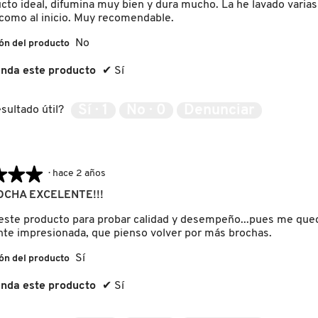
cto ideal, difumina muy bien y dura mucho. La he lavado varias
 como al inicio. Muy recomendable.
No
ón del producto
nda este producto
✔
Sí
Sí ·
1
No ·
0
Denunciar
sultado útil?
★★★
★★★
·
hace 2 años
CHA EXCELENTE!!!
ste producto para probar calidad y desempeño...pues me que
te impresionada, que pienso volver por más brochas.
Sí
ón del producto
nda este producto
✔
Sí