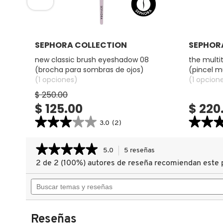
COMMODITY
Ver más
SEPHORA COLLECTION
SEPHOR
DERMALOGICA
 para
new classic brush eyeshadow 08
the multi
(brocha para sombras de ojos)
(pincel m
(1 opciones)
(1 opcion
DIOR
$ 250.00
$ 125.00
$ 220
★★★★★
★★★★★
★★
★★
DIOR BACKSTAGE
3.0
(2)
3.0
4.9
constructor.search.bazaarvoice.read.label
constructor.
★★★★★
★★★★★
NEW
THE
5.0
5 reseñas
Esta
DOLCE&GABBANA
CLASSIC
MULTITAS
acción
BRUSH
EYE
2 de 2 (100%) autores de reseña recomiendan este 
5
EYESHADOW
BRUSH-
le
de
08
24
Buscar
llevará
5
(Brocha
13
DR. DENNIS GROSS SKINCARE
para
(PINCEL
estrellas.
temas
a
Sombras
MULTIUSO
Leer
y
reseñas.
de
PARA
reseñas
Ojos)
OJOS)
reseñas
de
DR. JART+
Reseñas
NEW