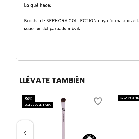
X
Lo qué hace:
CALVIN KLEIN
INGREDIENTES ACTIVOS DE
Y
Brocha de SEPHORA COLLECTION cuya forma abovedada y 
SKINCARE
superior del párpado móvil.
CAROLINA HERRERA
Z
#
CAUDALIE
CHANEL
LLÉVATE TAMBIÉN
CHARLOTTE TILBURY
-50%
SOLO EN SEPH
EXCLUSIVO SEPHORA
CLARINS
CLINIQUE