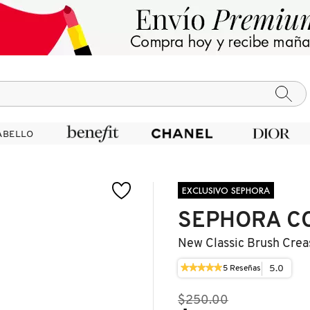
ABELLO
ABELLO
EXCLUSIVO SEPHORA
SEPHORA C
New Classic Brush Crea
★★★★★
★★★★★
5.0
5
Reseñas
Esta
5
acción
de
le
$250.00
5
llevará