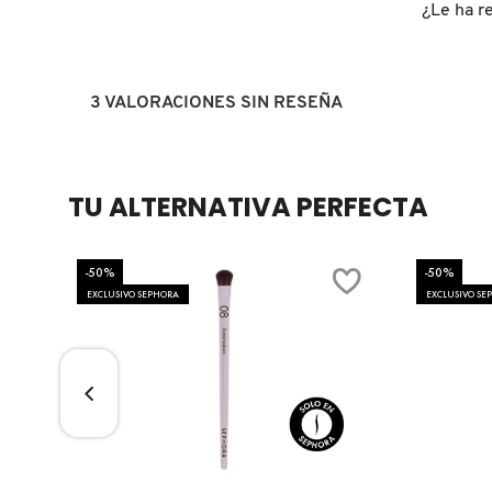
GUERLAIN
¿Le ha re
HUDA BEAUTY
3 VALORACIONES SIN RESEÑA
HUGO BOSS
TU ALTERNATIVA PERFECTA
ICONIC LONDON
-50%
-50%
ILIA
EXCLUSIVO SEPHORA
EXCLUSIVO SE
INNISFREE
ISDIN