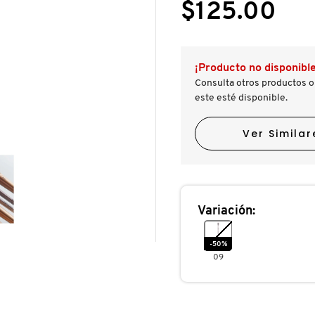
estrellas.
$125.00
a
Leer
reseñas.
reseñas
de
NEW
CLASSIC
¡Producto no disponible
BRUSH
CREASE
Consulta otros productos o
09
este esté disponible.
(Brocha
para
Difuminar
Ver Similar
Sombras)
Variación:
-50%
09