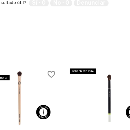
Sí ·
0
No ·
0
Denunciar
sultado útil?
SOLO EN SEPHORA
PHORA