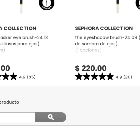
Ver más
Ver más
A COLLECTION
SEPHORA COLLECTION
tasker eye brush-24 13
the eyeshadow brush-24 08 (
ultiusos para ojos)
de sombra de ojos)
es)
(1 opciones)
.00
$ 220.00
★★★
★★★
★★★★★
★★★★★
4.9
(85)
4.9
(20)
4.9
search.bazaarvoice.read.label
constructor.search.bazaarvoice.read.la
THE
KER
EYESHADOW
BRUSH-
producto
24
08
Buscar
(PINCEL
ϙ
DE
temas
Buscar
S
SOMBRA
y
DE
OJOS)
reseñas