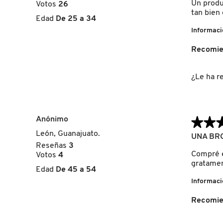
5
Un produ
Votos
26
estrellas.
tan bien
Edad
De 25 a 34
FRESH
Informaci
Recomie
GIORGIO ARMANI
¿Le ha re
GIVENCHY
Anónimo
★★
★★
GLOSSIER
León, Guanajuato.
5
UNA BRO
de
Reseñas
3
5
Compré e
Votos
4
GLOW RECIPE
estrellas.
gratamen
Edad
De 45 a 54
Informaci
GUCCI
Recomie