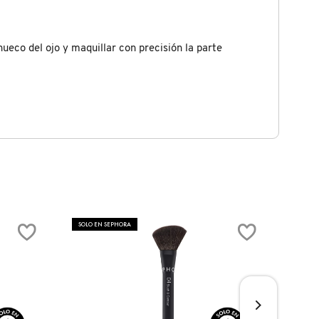
co del ojo y maquillar con precisión la parte
SOLO EN SEPHORA
SOLO 