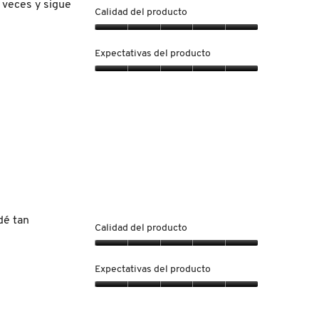
contenido
 veces y sigue
que
Calidad del producto
hay
a
Calidad
continuación
del
Expectativas del producto
producto,
5
Expectativas
de
del
5
producto,
5
de
5
dé tan
Calidad del producto
Calidad
del
Expectativas del producto
producto,
5
Expectativas
de
del