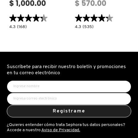
$ 1,000.00
$ 570.00
X
CALVIN KLEIN
★★★★★
★★★★★
★★★★★
★★★★★
INGREDIENTES ACTIVOS DE
Y
SKINCARE
4.3
4.3
4.3
(168)
4.3
(535)
constructor.search.bazaarvoice.read.label
constructor.search.bazaarvoice.read.la
CAROLINA HERRERA
Z
PINK
DEODORANT
PERFECTION
ST.
PETITE
BARTS
#
TWEEZE
(DESODORANTE
SET
CORPORAL)
CAUDALIE
(SET
DE
PINZAS)
Suscríbete para recibir nuestro boletín y promociones
CHANEL
en tu correo electrónico
CHARLOTTE TILBURY
Registrame
CLARINS
¿Quieres entender cómo trata Sephora tus datos personales?
Accede a nuestro
Aviso de Privacidad.
CLINIQUE