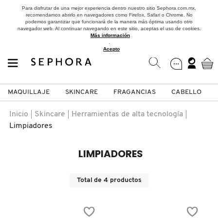
Para disfrutar de una mejor experiencia dentro nuestro sitio Sephora.com.mx,
recomendamos abrirlo en navegadores como Firefox, Safari o Chrome. No
podemos garantizar que funcionará de la manera más óptima usando otro
navegador web. Al continuar navegando en este sitio, aceptas el uso de cookies.
Más información
.
Acepto
MAQUILLAJE
SKINCARE
FRAGANCIAS
CABELLO
SEPHORA COLLECTION
Fragancias
Maquillaje
Skincare
Cabello
Marcas
Inicio
Skincare
Herramientas de alta tecnología
Limpiadores
VER
VER
VER
VER
VER
VER
LIMPIADORES
A
ROSTRO
PRODUCTOS ESPECIALIZADOS
MUJER
SETS DE VALOR & PARA
MAQUILLAJE
ADIDAS
REGALAR
B
Total de
4
productos
MEJILLAS
SKINCARE COREANO
HOMBRE
CUIDADO DE LA PIEL
AESTURA
C
TAMAÑOS DE VIAJE