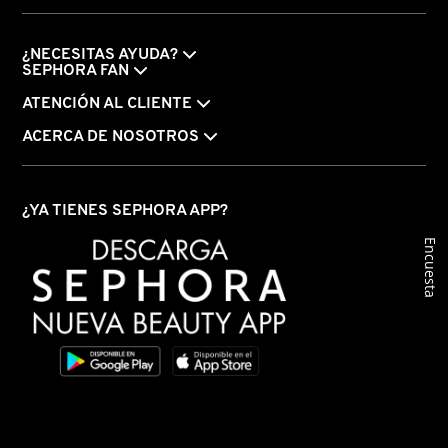
COMMODITY
¿NECESITAS AYUDA?
SEPHORA FAN
ATENCIÓN AL CLIENTE
DERMALOGICA
ACERCA DE NOSOTROS
DIOR
¿YA TIENES SEPHORA APP?
DIOR BACKSTAGE
Encuesta
DOLCE&GABBANA
DR. DENNIS GROSS SKINCARE
DR. JART+