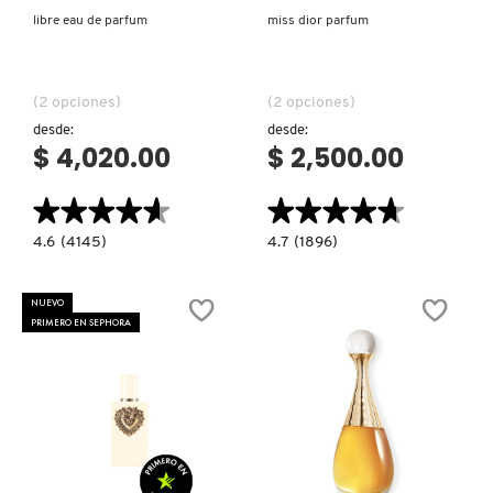
libre eau de parfum
miss dior parfum
(2 opciones)
(2 opciones)
desde:
desde:
$ 4,020.00
$ 2,500.00
★★★★★
★★★★★
★★★★★
★★★★★
4.6
4.7
4.6
(4145)
4.7
(1896)
constructor.search.bazaarvoice.read.label
constructor.search.bazaarvoice.read.la
LIBRE
MISS
EAU
DIOR
DE
PARFUM
NUEVO
PARFUM
PRIMERO EN SEPHORA
Ver más
Ver más