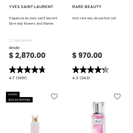
YVES SAINT LAURENT
RARE BEAUTY
NUXE
fragancia de yves saint laurent
mini rare eau de parfum set
libre edp flowers and flames
OLAPLEX
(2 opciones)
desde:
OLLIE
$ 2,870.00
$ 970.00
★★★★★
★★★★★
★★★★★
★★★★★
ONE SIZE
4.7
4.3
4.7
(1691)
4.3
(343)
constructor.search.bazaarvoice.read.label
constructor.search.bazaarvoice.read.la
FRAGANCIA
MINI
DE
RARE
OUAI HAIRCARE
YVES
EAU
NUEVO
SAINT
DE
SOLO EN SEPHORA
LAURENT
PARFUM
LIBRE
SET
EDP
PAI-SHAU
FLOWERS
AND
FLAMES
PATCHOLOGY