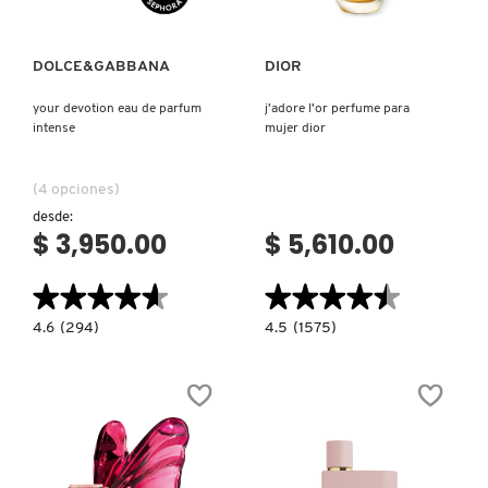
DOLCE&GABBANA
DIOR
your devotion eau de parfum
j'adore l'or perfume para
intense
mujer dior
(4 opciones)
desde:
$ 3,950.00
$ 5,610.00
★★★★★
★★★★★
★★★★★
★★★★★
4.6
4.5
4.6
(294)
4.5
(1575)
constructor.search.bazaarvoice.read.label
constructor.search.bazaarvoice.read.la
YOUR
J'ADORE
DEVOTION
L'OR
EAU
PERFUME
DE
PARA
PARFUM
MUJER
INTENSE
DIOR