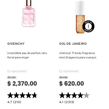
PERFUME
MIST
(FRAGANCIA
PARA
CABELLO
Y
CUERPO)
Ver más
Ver más
GIVENCHY
SOL DE JANEIRO
irresistible eau de parfum very
cheirosa' 71 body fragrance
floral para mujer
mist (fragancia para cuerpo)
(2 opciones)
(2 opciones)
desde:
desde:
$ 2,370.00
$ 620.00
★★★★★
★★★★★
★★★★★
★★★★★
4.7
4.1
4.7
(210)
4.1
(2313)
constructor.search.bazaarvoice.read.label
constructor.search.bazaarvoice.read.la
IRRESISTIBLE
CHEIROSA'