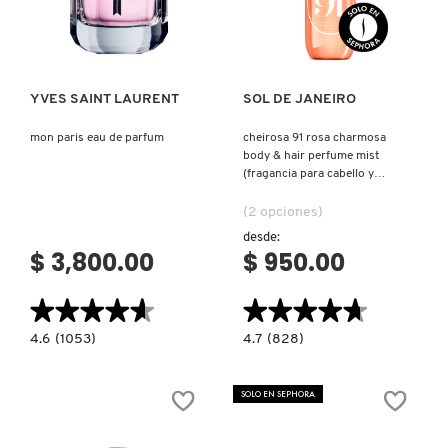
Ver más
Ver más
YVES SAINT LAURENT
SOL DE JANEIRO
mon paris eau de parfum
cheirosa 91 rosa charmosa
body & hair perfume mist
(fragancia para cabello y
cuerpo)
(2 opciones)
desde:
$ 3,800.00
$ 950.00
★★★★★
★★★★★
★★★★★
★★★★★
4.6
4.7
4.6
(1053)
4.7
(828)
constructor.search.bazaarvoice.read.label
constructor.search.bazaarvoice.read.la
MON
CHEIROSA
PARIS
91
EAU
ROSA
SOLO EN SEPHORA
DE
CHARMOSA
PARFUM
BODY
&
HAIR