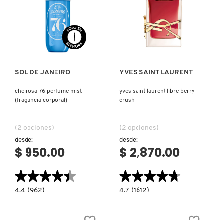
GUERLAIN
Ver más
Ver más
HUDA BEAUTY
HUGO BOSS
SOL DE JANEIRO
YVES SAINT LAURENT
cheirosa 76 perfume mist
yves saint laurent libre berry
ICONIC LONDON
(fragancia corporal)
crush
(2 opciones)
(2 opciones)
ILIA
desde:
desde:
$ 950.00
$ 2,870.00
INNISFREE
★★★★★
★★★★★
★★★★★
★★★★★
4.4
4.7
4.4
(962)
4.7
(1612)
ISDIN
constructor.search.bazaarvoice.read.label
constructor.search.bazaarvoice.read.la
CHEIROSA
YVES
76
SAINT
PERFUME
LAURENT