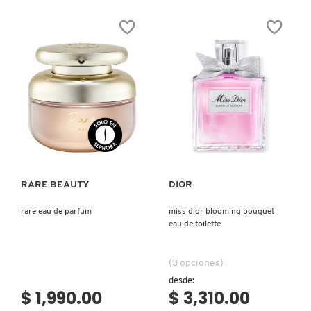
SKIN 1004
BOSS
NECTAR
THE
BRUMA
SCENT
PERFUMADA
ELIXIR
PARA
FOR
PIEL
SMASHBOX
HER
Y
EAU
CABELLO
DE
PARFUM
SOL DE JANEIRO
Ver más
Ver más
SUPERGOOP!
RARE BEAUTY
DIOR
THE INKEY LIST
rare eau de parfum
miss dior blooming bouquet
eau de toilette
THE ORDINARY
(3 opciones)
TOCOBO
desde:
$ 1,990.00
$ 3,310.00