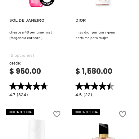
FRESH
SOL DE JANEIRO
DIOR
cheirosa 48 perfume mist
miss dior parfum r-pearl
(fragancia corporal)
perfume para mujer
GIORGIO ARMANI
(2 opciones)
GIVENCHY
desde:
$ 950.00
$ 1,580.00
GLOSSIER
★★★★★
★★★★★
★★★★★
★★★★★
4.7
4.5
4.7
(324)
4.5
(22)
constructor.search.bazaarvoice.read.label
constructor.search.bazaarvoice.read.la
GLOW RECIPE
CHEIROSA
MISS
48
DIOR
PERFUME
PARFUM
SOLO EN SEPHORA
SOLO EN SEPHORA
MIST
R-
(FRAGANCIA
PEARL
GUCCI
CORPORAL)
PERFUME
PARA
MUJER