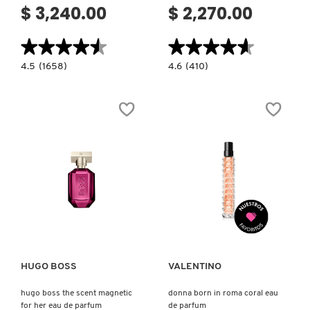
$ 3,240.00
$ 2,270.00
★★★★★
★★★★★
★★★★★
★★★★★
4.5
4.6
4.5
(1658)
4.6
(410)
constructor.search.bazaarvoice.read.label
constructor.search.bazaarvoice.read.la
POWER
MISS
OF
DIOR
YOU
PARFUM
EAU
MINI
DE
MISS
PARFUM
PERFUME
SÓLIDO
PERFUME
EN
BARRA
SIN
ALCOHOL
Ver más
Ver más
HUGO BOSS
VALENTINO
hugo boss the scent magnetic
donna born in roma coral eau
for her eau de parfum
de parfum