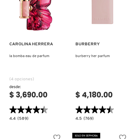
Ver más
Ver más
CAROLINA HERRERA
BURBERRY
la bomba eau de parfum
burberry her parfum
(4 opciones)
desde:
$ 3,690.00
$ 4,180.00
★★★★★
★★★★★
★★★★★
★★★★★
4.4
4.5
4.4
(589)
4.5
(769)
constructor.search.bazaarvoice.read.label
constructor.search.bazaarvoice.read.la
LA
BURBERRY
BOMBA
HER
EAU
PARFUM
SOLO EN SEPHORA
DE