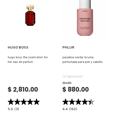
DE
DE
PARFUM
TOILETTE
REDKEN
Ver más
Ver más
SARELLY
HUGO BOSS
PHLUR
SEPHORA COLLECTION
hugo boss the scent elixir for
paradise nectar bruma
her eau de parfum
perfumada para piel y cabello
SEPHORA FAVORITES
(2 opciones)
desde:
SHARK
$ 2,810.00
$ 880.00
SHISEIDO
★★★★★
★★★★★
★★★★★
★★★★★
5.0
4.4
5.0
(3)
4.4
(162)
constructor.search.bazaarvoice.read.label
constructor.search.bazaarvoice.read.la
HUGO
PARADISE