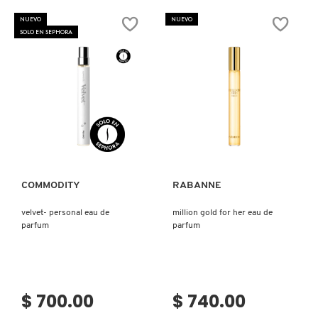
EAU
71
DE
BODY
NUEVO
NUEVO
PARFUM
FRAGRANCE
SOLO EN SEPHORA
VERY
MIST
FLORAL
(FRAGANCIA
PARA
PARA
MUJER
CUERPO)
Ver más
Ver más
COMMODITY
RABANNE
velvet- personal eau de
million gold for her eau de
parfum
parfum
$ 700.00
$ 740.00