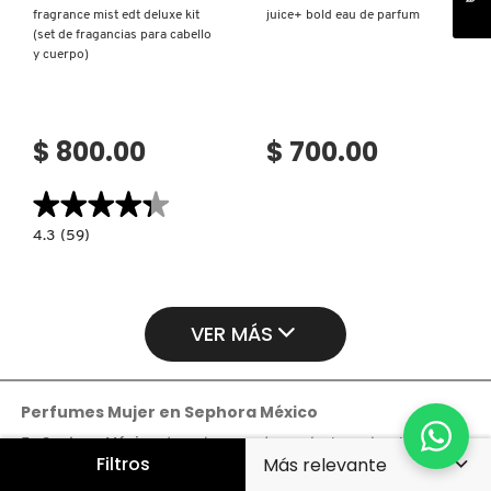
fragrance mist edt deluxe kit
juice+ bold eau de parfum
(set de fragancias para cabello
y cuerpo)
$ 800.00
$ 700.00
★★★★★
★★★★★
4.3
4.3
(59)
constructor.search.bazaarvoice.read.label
FRAGRANCE
MIST
EDT
DELUXE
KIT
VER MÁS
(SET
DE
FRAGANCIAS
PARA
CABELLO
Y
Perfumes Mujer
en
Sephora México
CUERPO)
En
Sephora México
, descubre nuestra exclusiva colección de
Filtros
perfumes de mujer
que ofrecen una amplia gama de
fragancias
,