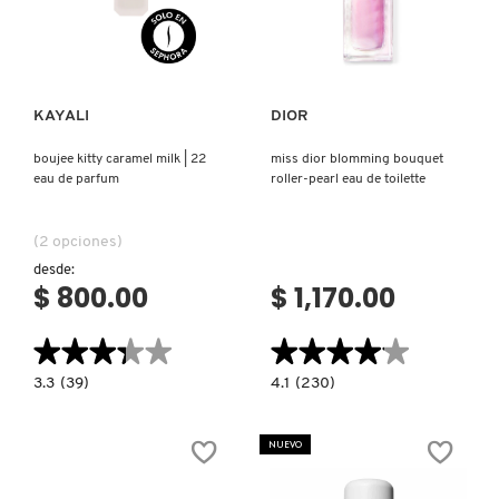
Ver más
Ver más
PATRICK TA
KAYALI
DIOR
PEACE OUT SKINCARE
boujee kitty caramel milk | 22
miss dior blomming bouquet
eau de parfum
roller-pearl eau de toilette
PETER THOMAS ROTH
(2 opciones)
desde:
PHLUR
$ 800.00
$ 1,170.00
★★★★★
★★★★★
★★★★★
★★★★★
PRADA
3.3
4.1
3.3
(39)
4.1
(230)
constructor.search.bazaarvoice.read.label
constructor.search.bazaarvoice.read.la
BOUJEE
MISS
RABANNE
KITTY
DIOR
CARAMEL
BLOMMING
NUEVO
MILK
BOUQUET
|
ROLLER-
22
PEARL
RARE BEAUTY
EAU
EAU