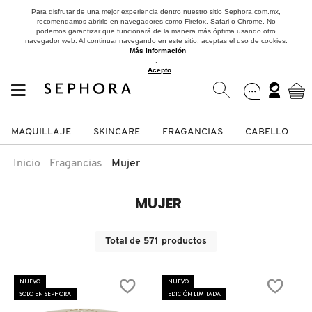
Para disfrutar de una mejor experiencia dentro nuestro sitio Sephora.com.mx,
recomendamos abrirlo en navegadores como Firefox, Safari o Chrome. No
podemos garantizar que funcionará de la manera más óptima usando otro
navegador web. Al continuar navegando en este sitio, aceptas el uso de cookies.
Más información
.
Acepto
MAQUILLAJE
SKINCARE
FRAGANCIAS
CABELLO
SEPHORA COLLECTION
Fragancias
Maquillaje
Skincare
Cabello
Marcas
Inicio
Fragancias
Mujer
VER
VER
VER
VER
VER
VER
MUJER
A
ROSTRO
PRODUCTOS ESPECIALIZADOS
MUJER
SETS DE VALOR & PARA
MAQUILLAJE
ADIDAS
Total de
571
productos
REGALAR
B
MEJILLAS
SKINCARE COREANO
HOMBRE
CUIDADO DE LA PIEL
AESTURA
NUEVO
NUEVO
C
SOLO EN SEPHORA
EDICIÓN LIMITADA
TAMAÑOS DE VIAJE