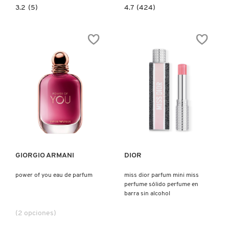
3.2
4.7
3.2
(5)
4.7
(424)
constructor.search.bazaarvoice.read.label
constructor.search.bazaarvoice.read.la
SET
DELÍCIA
MINIBOX
DRENCH™
UNISEX
JET
SET
(
SET
DE
RUTINA
HIDRATANTE)
Ver más
Ver más
GIORGIO ARMANI
DIOR
power of you eau de parfum
miss dior parfum mini miss
perfume sólido perfume en
barra sin alcohol
(2 opciones)