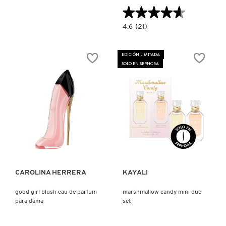
★★★★★
★★★★★
4.6
4.6
(21)
constructor.search.bazaarvoice.read.la
MILLION
GOLD
FOR
EDICIÓN LIMITADA
HER
SOLO EN SEPHORA
EAU
DE
PARFUM
Ver más
Ver más
CAROLINA HERRERA
KAYALI
good girl blush eau de parfum
marshmallow candy mini duo
para dama
set