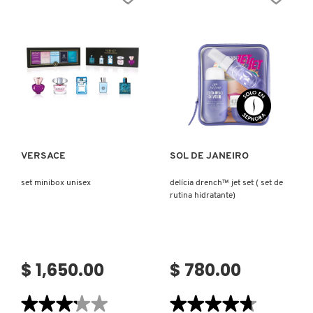
PARFUM
Ver más
Ver más
VERSACE
SOL DE JANEIRO
set minibox unisex
delícia drench™ jet set ( set de
rutina hidratante)
$ 1,650.00
$ 780.00
★★★★★
★★★★★
★★★★★
★★★★★