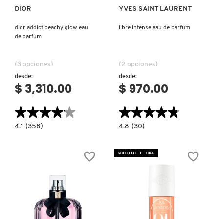
DIOR
YVES SAINT LAURENT
dior addict peachy glow eau
libre intense eau de parfum
de parfum
(3 opciones)
(2 opciones)
desde:
desde:
$ 3,310.00
$ 970.00
★★★★★
★★★★★
★★★★★
★★★★★
4.1
4.8
4.1
(358)
4.8
(30)
constructor.search.bazaarvoice.read.label
constructor.search.bazaarvoice.read.la
DIOR
LIBRE
ADDICT
INTENSE
PEACHY
EAU
SOLO EN SEPHORA
GLOW
DE
EAU
PARFUM
DE
PARFUM