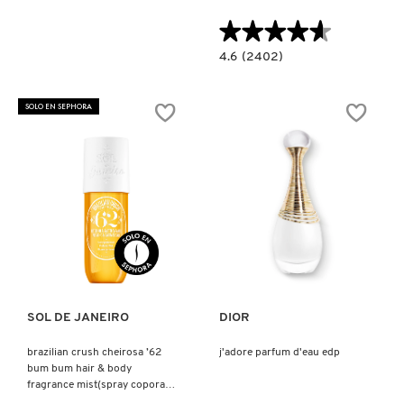
X
★★★★★
★★★★★
CALVIN KLEIN
INGREDIENTES ACTIVOS DE
Y
4.6
4.6
(2402)
constructor.search.bazaarvoice.read.la
SKINCARE
VALENTINO
BORN
CAROLINA HERRERA
Z
IN
SOLO EN SEPHORA
ROMA
DONNA
#
EAU
DE
CAUDALIE
PARFUM
CHANEL
Ver más
Ver más
CHARLOTTE TILBURY
SOL DE JANEIRO
DIOR
CLARINS
brazilian crush cheirosa ’62
j'adore parfum d'eau edp
bum bum hair & body
CLINIQUE
fragrance mist(spray coporal
perfumado)