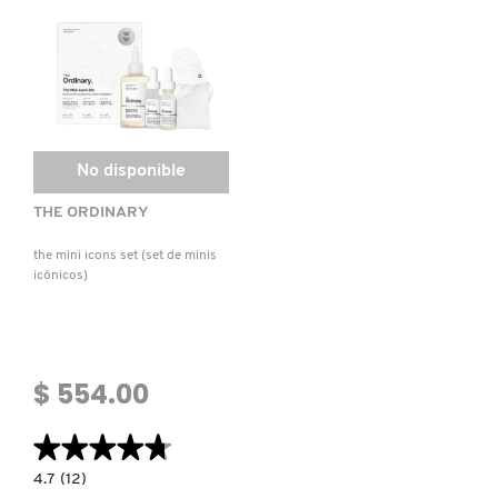
GUERLAIN
HUDA BEAUTY
HUGO BOSS
No disponible
THE ORDINARY
ICONIC LONDON
the mini icons set (set de minis
icónicos)
ILIA
INNISFREE
$ 554.00
ISDIN
★★★★★
★★★★★
4.7
4.7
(12)
constructor.search.bazaarvoice.read.label