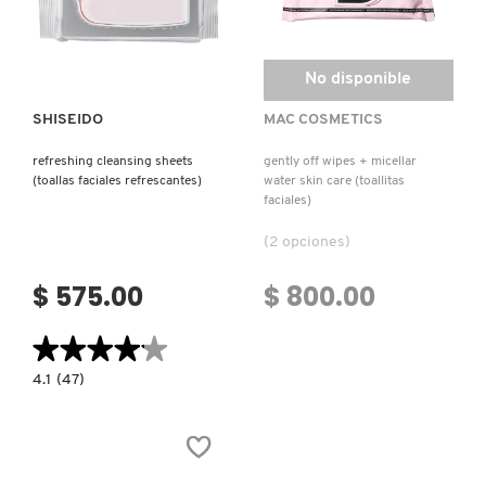
Ver más
FRESH
No disponible
SHISEIDO
MAC COSMETICS
GIORGIO ARMANI
refreshing cleansing sheets
gently off wipes + micellar
(toallas faciales refrescantes)
water skin care (toallitas
faciales)
GIVENCHY
(2 opciones)
GLOSSIER
$ 575.00
$ 800.00
★★★★★
★★★★★
GLOW RECIPE
4.1
4.1
(47)
constructor.search.bazaarvoice.read.label
REFRESHING
GUCCI
CLEANSING
SHEETS
(TOALLAS
FACIALES
REFRESCANTES)