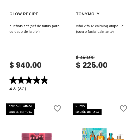
GUERLAIN
GLOW RECIPE
TONYMOLY
HUDA BEAUTY
huetinis set (set de minis para
vital vita 12 calming ampoule
cuidado de la piel)
(suero facial calmante)
HUGO BOSS
$ 450.00
$ 940.00
$ 225.00
ICONIC LONDON
★★★★★
★★★★★
ILIA
4.8
4.8
(82)
constructor.search.bazaarvoice.read.label
HUETINIS
SET
INNISFREE
(SET
EDICIÓN LIMITADA
NUEVO
DE
SOLO EN SEPHORA
EDICIÓN LIMITADA
MINIS
PARA
CUIDADO
ISDIN
DE
LA
PIEL)