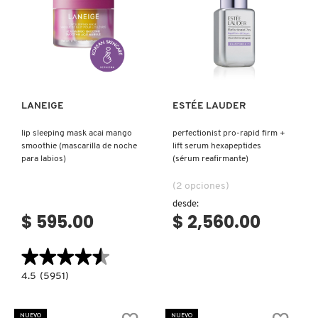
Ver más
Ver más
LANEIGE
ESTÉE LAUDER
lip sleeping mask acai mango
perfectionist pro-rapid firm +
smoothie (mascarilla de noche
lift serum hexapeptides
para labios)
(sérum reafirmante)
(2 opciones)
desde:
$ 595.00
$ 2,560.00
★★★★★
★★★★★
4.5
4.5
(5951)
constructor.search.bazaarvoice.read.label
LIP
SLEEPING
MASK
NUEVO
NUEVO