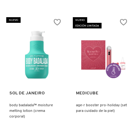
NUXE
NUEVO
NUEVO
EDICIÓN LIMITADA
OLAPLEX
OLLIE
Ver más
Ver más
ONE SIZE
SOL DE JANEIRO
MEDICUBE
OUAI HAIRCARE
body badalada™ moisture
age-r booster pro-holiday (set
melting lotion (crema
para cuidado de la piel)
PAI-SHAU
corporal)
PATCHOLOGY