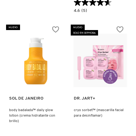
★★★★★
★★★★★
4.6
4.6
(5)
constructor.search.bazaarvoice.read.la
PERFECTIONIST
PRO
-
NUEVO
NUEVO
RAPID
SOLO EN SEPHORA
BRIGHTENING
TREATMENT
(SUERO
FACIAL)
Ver más
Ver más
SOL DE JANEIRO
DR. JART+
body badalada™ daily glow
cryo sorbet™ (mascarilla facial
lotion (crema hidratante con
para desinflamar)
brillo)