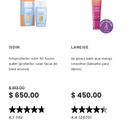
PRIDE
Ver más
Ver más
ISDIN
LANEIGE
fotoprotector isdin 50 fusion
lip glowy balm acai mango
water (protector solar facial de
smoothie (bálsamo para
base acuosa)
labios)
$ 813.00
$ 650.00
$ 450.00
★★★★★
★★★★★
★★★★★
★★★★★
4.7
4.4
4.7
(16)
4.4
(2070)
constructor.search.bazaarvoice.read.label
constructor.search.bazaarvoice.read.la
FOTOPROTECTOR
LIP
ISDIN
GLOWY