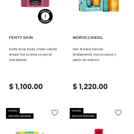
IT COSMETICS
Ver más
Ver más
JEAN PAUL GAULTIER
FENTY SKIN
MOROCCANOIL
JULIETTE HAS A GUN
butta drop body cream vanilla
hair & hand heroes
dream full (crema corporal
(tratamiento moroccanoil y
hidratante)
jabón de manos)
K18
KAYALI
$ 1,100.00
$ 1,220.00
KÉRASTASE
NUEVO
NUEVO
EDICIÓN LIMITADA
SOLO EN SEPHORA
KIEHL’S