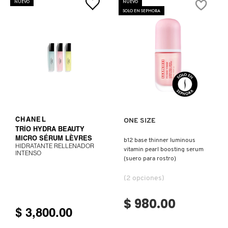
NUEVO
NUEVO
FPS
SOLO EN SEPHORA
50
LIVING PROOF
(ILUMINADOR
FACIAL
CON
PROTECCIÓN
SOLAR)
MAC COSMETICS
Ver más
VER MÁS
MAISON LOUIS MARIE
MAKEUP BY MARIO
CHANEL
ONE SIZE
TRÍO HYDRA BEAUTY
MICRO SÉRUM LÈVRES
b12 base thinner luminous
HIDRATANTE RELLENADOR
MARC JACOBS PERFUMES
vitamin pearl boosting serum
INTENSO
(suero para rostro)
(2 opciones)
MEDICUBE
$ 980.00
$ 3,800.00
MONTBLANC