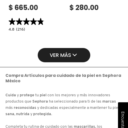
$ 665.00
$ 280.00
★★★★★
★★★★★
4.8
4.8
(216)
constructor.search.bazaarvoice.read.label
BALANCE
MODE
RICE
FOAMING
DEEP
VER MÁS
GEL
CLEANSER
(GEL
LIMPIADOR
ESPUMANTE)
Compra Artículos para cuidado de la piel en Sephora
México
Cuida
y
protege
tu
piel
con los mejores y más innovadores
productos que
Sephora
ha seleccionado para ti de las
marcas
más
reconocidas
y dedicadas especialmente a mantener tu piel
Encuesta
sana
,
nutrida
y
protegida
.
Completa tu rutina de cuidado con las
mascarillas
, los