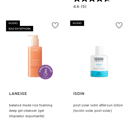
4.6
4.6
(5)
constructor.search.bazaarvoice.read.la
NO
SEBUM
MATTE
NUEVO
NUEVO
MINERAL
SOLO EN SEPHORA
BLURRING
LOOSE
SETTING
POWDER
(POLVO
MINERAL
NO
SEBO)
Ver más
Ver más
LANEIGE
ISDIN
balance mode rice foaming
post solar isdin aftersun lotion
deep gel cleanser (gel
(loción solar post solar)
limpiador espumante)