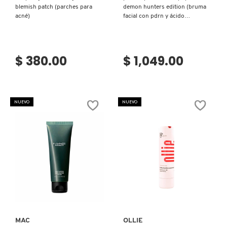
blemish patch (parches para
demon hunters edition (bruma
acné)
facial con pdrn y ácido
hialurónico)
$ 380.00
$ 1,049.00
NUEVO
NUEVO
Ver más
Ver más
MAC
OLLIE