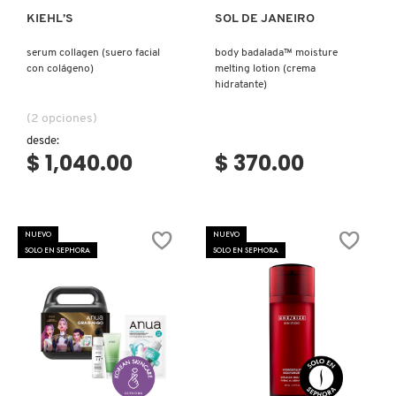
KIEHL’S
SOL DE JANEIRO
VERSACE
serum collagen (suero facial
body badalada™ moisture
con colágeno)
melting lotion (crema
YVES SAINT LAURENT
hidratante)
(2 opciones)
desde:
$ 1,040.00
$ 370.00
NUEVO
NUEVO
SOLO EN SEPHORA
SOLO EN SEPHORA
Ver más
Ver más