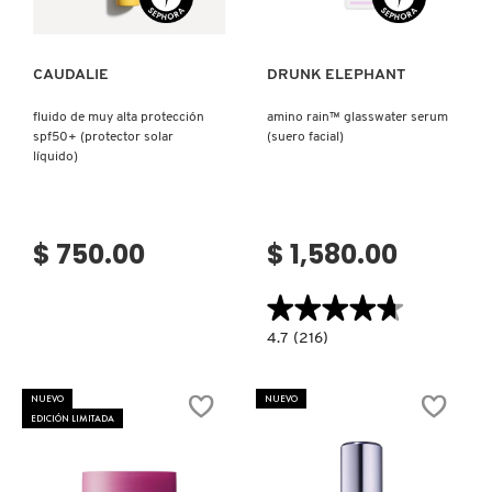
CAUDALIE
DRUNK ELEPHANT
fluido de muy alta protección
amino rain™ glasswater serum
spf50+ (protector solar
(suero facial)
líquido)
$ 750.00
$ 1,580.00
★★★★★
★★★★★
4.7
4.7
(216)
constructor.search.bazaarvoice.read.la
AMINO
RAIN™
GLASSWATER
NUEVO
NUEVO
SERUM
EDICIÓN LIMITADA
(SUERO
FACIAL)