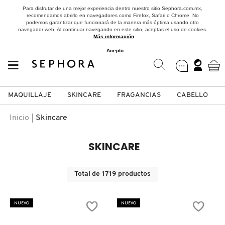
Para disfrutar de una mejor experiencia dentro nuestro sitio Sephora.com.mx,
recomendamos abrirlo en navegadores como Firefox, Safari o Chrome. No
podemos garantizar que funcionará de la manera más óptima usando otro
navegador web. Al continuar navegando en este sitio, aceptas el uso de cookies.
Más información
.
Acepto
MAQUILLAJE
SKINCARE
FRAGANCIAS
CABELLO
SEPHORA COLLECTION
Fragancias
Maquillaje
Skincare
Cabello
Marcas
Inicio
Skincare
VER
VER
VER
VER
VER
VER
SKINCARE
A
ROSTRO
PRODUCTOS ESPECIALIZADOS
MUJER
SETS DE VALOR & PARA
MAQUILLAJE
ADIDAS
Total de
1719
productos
REGALAR
B
MEJILLAS
SKINCARE COREANO
HOMBRE
CUIDADO DE LA PIEL
AESTURA
NUEVO
NUEVO
C
TAMAÑOS DE VIAJE