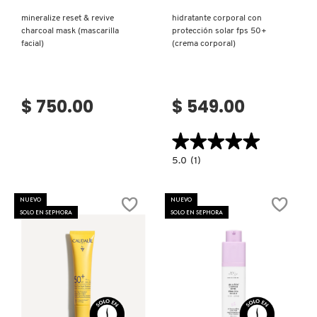
mineralize reset & revive
hidratante corporal con
charcoal mask (mascarilla
protección solar fps 50+
facial)
(crema corporal)
$ 750.00
$ 549.00
★★★★★
★★★★★
5.0
5.0
(1)
constructor.search.bazaarvoice.read.la
HIDRATANTE
CORPORAL
CON
NUEVO
NUEVO
PROTECCIÓN
SOLO EN SEPHORA
SOLO EN SEPHORA
SOLAR
FPS
50+
(CREMA
CORPORAL)
Ver más
Ver más