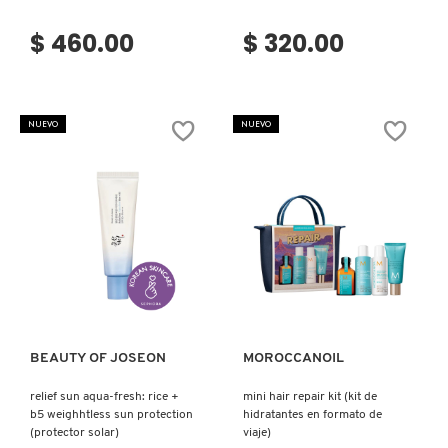
$ 460.00
$ 320.00
REDKEN
NUEVO
NUEVO
SARELLY
SEPHORA COLLECTION
SEPHORA FAVORITES
Ver más
Ver más
SHARK
BEAUTY OF JOSEON
MOROCCANOIL
SHISEIDO
relief sun aqua-fresh: rice +
mini hair repair kit (kit de
b5 weighhtless sun protection
hidratantes en formato de
(protector solar)
viaje)