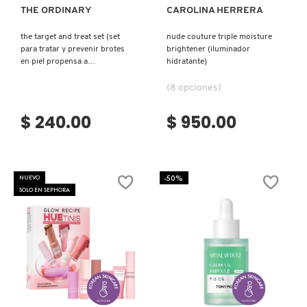
THE ORDINARY
CAROLINA HERRERA
the target and treat set (set
nude couture triple moisture
FRESH
para tratar y prevenir brotes
brightener (iluminador
en piel propensa a
hidratante)
imperfecciones.)
GIORGIO ARMANI
(8 opciones)
$ 240.00
$ 950.00
GIVENCHY
GLOSSIER
-50%
NUEVO
SOLO EN SEPHORA
GLOW RECIPE
GUCCI
Ver más
Ver más