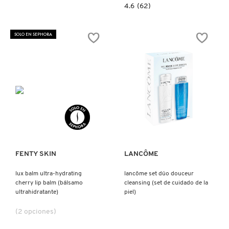
4.6
4.6
(62)
X
constructor.search.bazaarvoice.read.la
CALVIN KLEIN
ABOUT
THAT
INGREDIENTES ACTIVOS DE
Y
SHINE
SOLO EN SEPHORA
LACQUER
SKINCARE
(LABIAL
CAROLINA HERRERA
CON
Z
BRILLO
NATURAL)
#
CAUDALIE
Ver más
Ver más
CHANEL
CHARLOTTE TILBURY
FENTY SKIN
LANCÔME
lux balm ultra-hydrating
lancôme set dúo douceur
cherry lip balm (bálsamo
cleansing (set de cuidado de la
CLARINS
ultrahidratante)
piel)
(2 opciones)
CLINIQUE