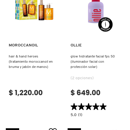
KYLIE COSMETICS
Ver más
Ver más
KYLIE JENNER FRAGRANCES
L'ORÉAL PROFESSIONNEL
MOROCCANOIL
OLLIE
hair & hand heroes
glow hidratante facial fps 50
(tratamiento moroccanoil en
(iluminador facial con
LANCÔME
bruma y jabón de manos)
protección solar)
(2 opciones)
LANEIGE
$ 1,220.00
$ 649.00
LAURA MERCIER
★★★★★
★★★★★
5.0
5.0
(1)
constructor.search.bazaarvoice.read.la
LILASH
GLOW
HIDRATANTE
FACIAL