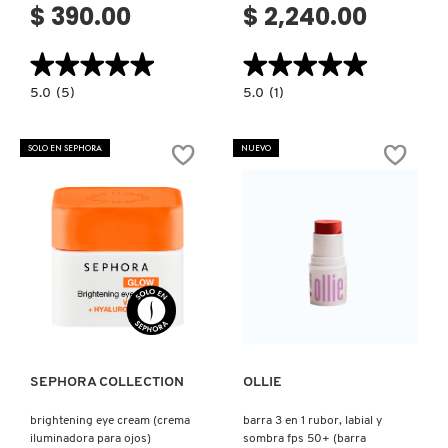
$ 390.00
$ 2,240.00
COMMODITY
★★★★★
★★★★★
★★★★★
★★★★★
5.0
5.0
5.0
(5)
5.0
(1)
constructor.search.bazaarvoice.read.label
constructor.search.bazaarvoice.read.la
DERMALOGICA
LUX
LANCÔME
BALM
SET
ULTRA-
DÚO
SOLO EN SEPHORA
NUEVO
HYDRATING
DOUCEUR
CHERRY
CLEANSING
DIOR
LIP
(SET
BALM
DE
(BÁLSAMO
CUIDADO
ULTRAHIDRATANTE)
DE
LA
DIOR BACKSTAGE
PIEL)
Ver más
Ver más
DOLCE&GABBANA
DR. DENNIS GROSS SKINCARE
SEPHORA COLLECTION
OLLIE
brightening eye cream (crema
barra 3 en 1 rubor, labial y
DR. JART+
iluminadora para ojos)
sombra fps 50+ (barra