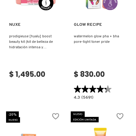
NUXE
GLOW RECIPE
prodigieuse [hyalu] boost
watermelon glow pha + bha
beauty kit (kit de belleza de
pore-tight toner pride
hidratación intensa y
luminosidad)
$ 1,495.00
$ 830.00
★★★★★
★★★★★
4.3
4.3
(5691)
constructor.search.bazaarvoice.read.la
WATERMELON
GLOW
PHA
-20%
NUEVO
+
EDICIÓN LIMITADA
NUEVO
BHA
PORE-
TIGHT
TONER