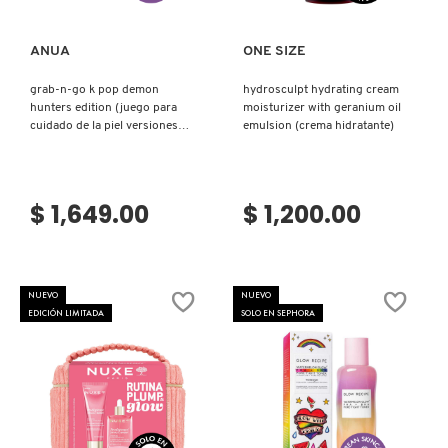
ANUA
ONE SIZE
grab-n-go k pop demon
hydrosculpt hydrating cream
hunters edition (juego para
moisturizer with geranium oil
cuidado de la piel versiones
emulsion (crema hidratante)
mini)
$ 1,649.00
$ 1,200.00
NUEVO
NUEVO
EDICIÓN LIMITADA
SOLO EN SEPHORA
Ver más
Ver más