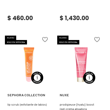
SKIN 1004
$ 460.00
$ 1,430.00
SMASHBOX
SOL DE JANEIRO
NUEVO
NUEVO
SOLO EN SEPHORA
SOLO EN SEPHORA
SUPERGOOP!
THE INKEY LIST
Ver más
Ver más
THE ORDINARY
SEPHORA COLLECTION
NUXE
TOCOBO
lip scrub (exfoliante de labios)
prodigieuse [hyalu] boost
(gel-crema alisadora