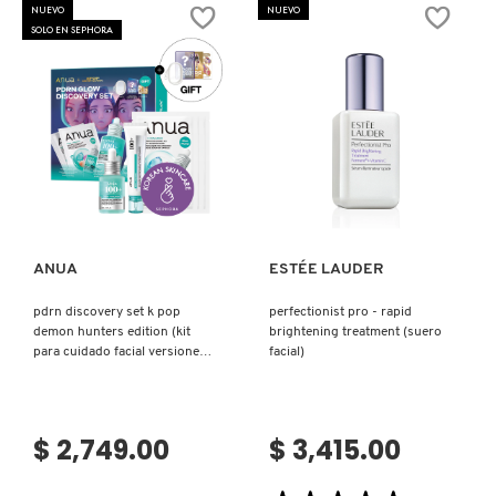
50
BALM
NUEVO
NUEVO
FUSION
ACAI
SOLO EN SEPHORA
WATER
MANGO
(PROTECTOR
SMOOTHIE
SOLAR
(BÁLSAMO
FACIAL
PARA
DE
LABIOS)
BASE
ACUOSA)
Ver más
Ver más
ANUA
ESTÉE LAUDER
pdrn discovery set k pop
perfectionist pro - rapid
demon hunters edition (kit
brightening treatment (suero
para cuidado facial versiones
facial)
mini)
$ 2,749.00
$ 3,415.00