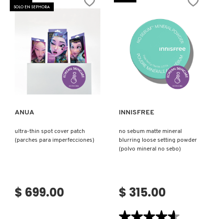
ACAI
SOLO EN SEPHORA
MANGO
SMOOTHIE
(MASCARILLA
DE
NOCHE
PARA
LABIOS)
Ver más
Ver más
ANUA
INNISFREE
ultra-thin spot cover patch
no sebum matte mineral
(parches para imperfecciones)
blurring loose setting powder
(polvo mineral no sebo)
$ 699.00
$ 315.00
★★★★★
★★★★★