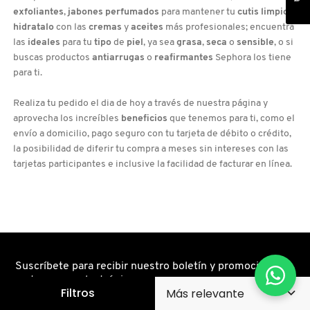
exfoliantes
,
jabones perfumados
para mantener tu
cutis limpio
e
hidratalo
con las
cremas
y
aceites
más profesionales; encuentra
las
ideales
para tu
tipo
de
piel
, ya sea
grasa
,
seca
o
sensible
, o si
buscas productos
antiarrugas
o
reafirmantes
Sephora los tiene
para ti.
Realiza tu pedido el dia de hoy a través de nuestra página y
aprovecha los increíbles
beneficios
que tenemos para ti, como el
envío a domicilio, pago seguro con tu tarjeta de débito o crédito,
la posibilidad de diferir tu compra a meses sin intereses con las
tarjetas participantes e inclusive la facilidad de facturar en línea.
Suscríbete para recibir nuestro boletín y promociones
en tu correo electrónico
Filtros