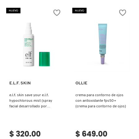
NUEVO
NUEVO
MOROCCANOIL
MOSCHINO
MURAD
Ver más
Ver más
NARS
E.L.F. SKIN
OLLIE
NATASHA DENONA
e.l.f. skin save your e.l.f.
crema para contorno de ojos
hypochlorous mist (spray
con antioxidante fps50+
facial desarrollado por
(crema para contorno de ojos)
dermatólogos con ácido
NEST New York
hipocloroso)
$ 320.00
$ 649.00
NUDESTIX