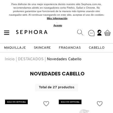
Para disfrutar de una mejor experiencia dentro nuestro sitio Sephora.com.mx,
recomendamos abrirlo en navegadores como Firefox, Safari o Chrome. No
podemos garantizar que funcionará de la manera más óptima usando otro
navegador web. Al continuar navegando en este sitio, aceptas el uso de cookies.
Más información
.
Acepto
MAQUILLAJE
SKINCARE
FRAGANCIAS
CABELLO
SEPHORA COLLECTION
Fragancias
Maquillaje
Skincare
Cabello
Marcas
Inicio
DESTACADOS
Novedades Cabello
VER
VER
VER
VER
VER
VER
NOVEDADES CABELLO
A
ROSTRO
PRODUCTOS ESPECIALIZADOS
MUJER
SETS DE VALOR & PARA
MAQUILLAJE
ADIDAS
Total de
27
productos
REGALAR
B
MEJILLAS
SKINCARE COREANO
HOMBRE
CUIDADO DE LA PIEL
AESTURA
SOLO EN SEPHORA
SOLO EN SEPHORA
C
TAMAÑOS DE VIAJE