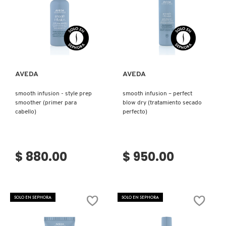
GUERLAIN
Ver más
Ver más
HUDA BEAUTY
HUGO BOSS
AVEDA
AVEDA
smooth infusion - style prep
smooth infusion – perfect
ICONIC LONDON
smoother (primer para
blow dry (tratamiento secado
cabello)
perfecto)
ILIA
$ 880.00
$ 950.00
INNISFREE
SOLO EN SEPHORA
SOLO EN SEPHORA
ISDIN