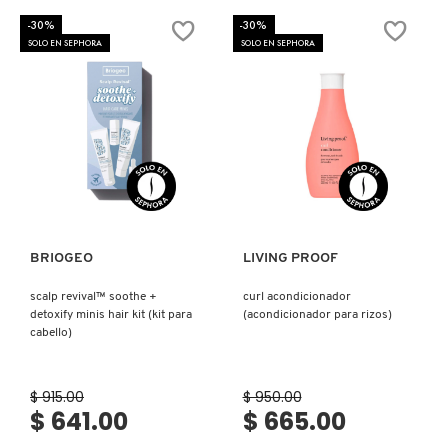
INFUSION
ANTI
KYLIE COSMETICS
-30%
-30%
FRIZZ
SOLO EN SEPHORA
SOLO EN SEPHORA
CONDITIONER
(ACONDICIONADOR
ANTI
FRIZZ)
KYLIE JENNER FRAGRANCES
L'ORÉAL PROFESSIONNEL
Ver más
Ver más
LANCÔME
BRIOGEO
LIVING PROOF
LANEIGE
scalp revival™ soothe +
curl acondicionador
detoxify minis hair kit (kit para
(acondicionador para rizos)
cabello)
LAURA MERCIER
$ 915.00
$ 950.00
$ 641.00
$ 665.00
LILASH