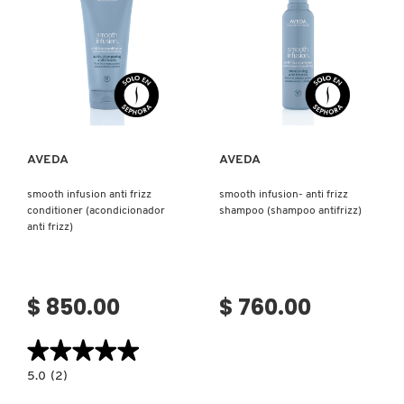
IT COSMETICS
JEAN PAUL GAULTIER
Ver más
Ver más
JULIETTE HAS A GUN
AVEDA
AVEDA
K18
smooth infusion anti frizz
smooth infusion- anti frizz
conditioner (acondicionador
shampoo (shampoo antifrizz)
anti frizz)
KAYALI
$ 850.00
$ 760.00
KÉRASTASE
★★★★★
★★★★★
KIEHL’S
5.0
5.0
(2)
constructor.search.bazaarvoice.read.label
SMOOTH