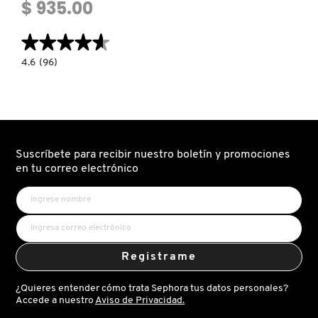
$ 935.00
VERSACE
★★★★★
★★★★★
4.6
4.6
(96)
YVES SAINT LAURENT
constructor.search.bazaarvoice.read.label
K
GENESIS
H
BAIN
MASSE
(SHAMPOO
VOLUMINIZADOR)
Suscríbete para recibir nuestro boletín y promociones
en tu correo electrónico
Registrame
¿Quieres entender cómo trata Sephora tus datos personales?
Accede a nuestro
Aviso de Privacidad.