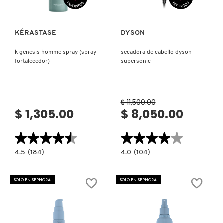
FRESH
KÉRASTASE
DYSON
k genesis homme spray (spray
secadora de cabello dyson
fortalecedor)
supersonic
GIORGIO ARMANI
GIVENCHY
$ 11,500.00
$ 1,305.00
$ 8,050.00
GLOSSIER
★★★★★
★★★★★
★★★★★
★★★★★
4.5
4.0
4.5
(184)
4.0
(104)
constructor.search.bazaarvoice.read.label
constructor.search.bazaarvoice.read.la
GLOW RECIPE
K
SECADORA
GENESIS
DE
HOMME
CABELLO
SOLO EN SEPHORA
SOLO EN SEPHORA
SPRAY
DYSON
(SPRAY
SUPERSONIC
GUCCI
FORTALECEDOR)