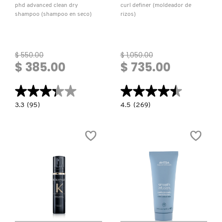
phd advanced clean dry
curl definer (moldeador de
shampoo (shampoo en seco)
rizos)
NUXE
$ 550.00
$ 1,050.00
OLAPLEX
$ 385.00
$ 735.00
OLLIE
★★★★★
★★★★★
★★★★★
★★★★★
3.3
4.5
3.3
(95)
4.5
(269)
constructor.search.bazaarvoice.read.label
constructor.search.bazaarvoice.read.la
PHD
CURL
ONE SIZE
ADVANCED
DEFINER
CLEAN
(MOLDEADOR
DRY
DE
SHAMPOO
RIZOS)
(SHAMPOO
OUAI HAIRCARE
EN
SECO)
PAI-SHAU
PATCHOLOGY