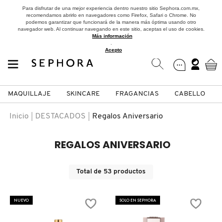
Para disfrutar de una mejor experiencia dentro nuestro sitio Sephora.com.mx,
recomendamos abrirlo en navegadores como Firefox, Safari o Chrome. No
podemos garantizar que funcionará de la manera más óptima usando otro
navegador web. Al continuar navegando en este sitio, aceptas el uso de cookies.
Más información
.
Acepto
MAQUILLAJE
SKINCARE
FRAGANCIAS
CABELLO
SEPHORA COLLECTION
Fragancias
Maquillaje
Skincare
Cabello
Marcas
Inicio
DESTACADOS
Regalos Aniversario
VER
VER
VER
VER
VER
VER
REGALOS ANIVERSARIO
A
ROSTRO
PRODUCTOS ESPECIALIZADOS
MUJER
SETS DE VALOR & PARA
MAQUILLAJE
ADIDAS
Total de
53
productos
REGALAR
B
MEJILLAS
SKINCARE COREANO
HOMBRE
CUIDADO DE LA PIEL
AESTURA
NUEVO
SOLO EN SEPHORA
C
TAMAÑOS DE VIAJE