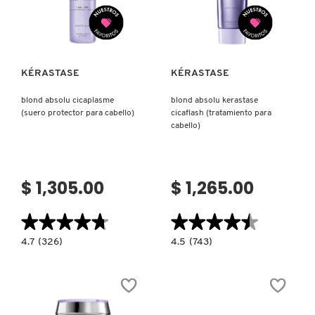
Ver más
Ver más
PATRICK TA
KÉRASTASE
KÉRASTASE
PEACE OUT SKINCARE
blond absolu cicaplasme
blond absolu kerastase
(suero protector para cabello)
cicaflash (tratamiento para
cabello)
PETER THOMAS ROTH
PHLUR
$ 1,305.00
$ 1,265.00
★★★★★
★★★★★
★★★★★
★★★★★
PRADA
4.7
4.5
4.7
(326)
4.5
(743)
constructor.search.bazaarvoice.read.label
constructor.search.bazaarvoice.read.la
BLOND
BLOND
RABANNE
ABSOLU
ABSOLU
CICAPLASME
KERASTASE
(SUERO
CICAFLASH
PROTECTOR
(TRATAMIENTO
PARA
PARA
RARE BEAUTY
CABELLO)
CABELLO)