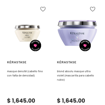
SKIN 1004
ABSOLUBAIN
DISCIPLINE
ULTRAVIOLET
(CABELLO
(NEUTRALIZANTE
GRUESO
PARA
INDISCIPLINADO)
CABELLO
SMASHBOX
RUBIO
MUY
SENSIBILIZADO)
SOL DE JANEIRO
Ver más
Ver más
SUPERGOOP!
KÉRASTASE
KÉRASTASE
THE INKEY LIST
masque densité (cabello fino
blond absolu masque ultra
con falta de densidad)
violet (mascarilla para cabello
THE ORDINARY
rubio)
TOCOBO
$ 1,645.00
$ 1,645.00