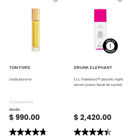
SERUM
PARFUM
(SUERO
HIDRATANTE)
Ver más
Ver más
TOM FORD
DRUNK ELEPHANT
costa azzurra
t.l.c. framboos™ glycolic night
serum (suero facial de noche)
(3 opciones)
desde:
$ 990.00
$ 2,420.00
★★★★★
★★★★★
★★★★★
★★★★★