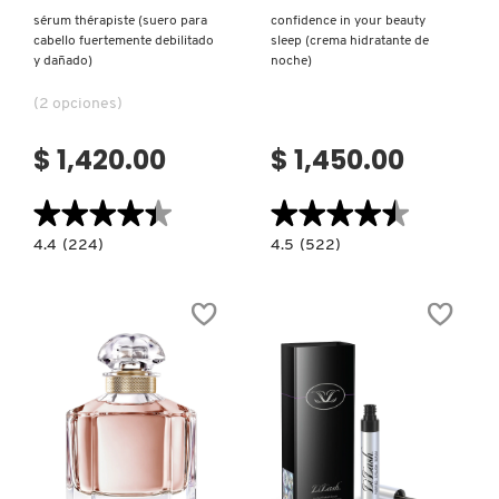
sérum thérapiste (suero para
confidence in your beauty
cabello fuertemente debilitado
sleep (crema hidratante de
y dañado)
noche)
(2 opciones)
$ 1,420.00
$ 1,450.00
★★★★★
★★★★★
★★★★★
★★★★★
4.4
4.5
4.4
(224)
4.5
(522)
constructor.search.bazaarvoice.read.label
constructor.search.bazaarvoice.read.la
SÉRUM
CONFIDENCE
THÉRAPISTE
IN
(SUERO
YOUR
PARA
BEAUTY
CABELLO
SLEEP
FUERTEMENTE
(CREMA
DEBILITADO
HIDRATANTE
Y
DE
DAÑADO)
NOCHE)
Ver más
Ver más