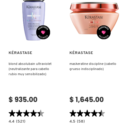
REDKEN
Ver más
Ver más
SARELLY
KÉRASTASE
KÉRASTASE
SEPHORA COLLECTION
blond absolubain ultraviolet
maskeratine discipline (cabello
(neutralizante para cabello
grueso indisciplinado)
SEPHORA FAVORITES
rubio muy sensibilizado)
SHARK
$ 935.00
$ 1,645.00
SHISEIDO
★★★★★
★★★★★
★★★★★
★★★★★
4.4
4.5
4.4
(521)
4.5
(58)
constructor.search.bazaarvoice.read.label
constructor.search.bazaarvoice.read.la
BLOND
MASKERATINE