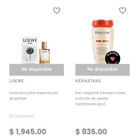
UP
IN
WATERPROOF
AN
(MASCARA
EYE
DE
CREAM
PESTAÑAS
(CREMA
A
HIDRATANTE
PRUEBA
PARA
DE
EL
AGUA)
CONTORNO
DE
LOS
OJOS)
No disponible
No disponible
LOEWE
KÉRASTASE
loewe aura pink magnolia eau
bain magistral (shampoo para
de parfum
nutrición de cabello
fuertemente seco)
(2 opciones)
$ 1,945.00
$ 835.00