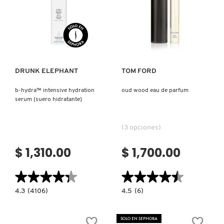
Ver más
Ver más
DRUNK ELEPHANT
TOM FORD
b-hydra™ intensive hydration
oud wood eau de parfum
serum (suero hidratante)
(3 opciones)
$ 1,310.00
$ 1,700.00
★★★★★
★★★★★
★★★★★
★★★★★
4.3
4.5
4.3
(4106)
4.5
(6)
constructor.search.bazaarvoice.read.label
constructor.search.bazaarvoice.read.la
B-
OUD
HYDRA™
WOOD
INTENSIVE
EAU
SOLO EN SEPHORA
HYDRATION
DE