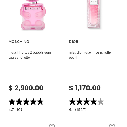
GUERLAIN
Ver más
Ver más
HUDA BEAUTY
HUGO BOSS
MOSCHINO
DIOR
moschino toy 2 bubble gum
miss dior rose n’roses roller
ICONIC LONDON
eau de toilette
pearl
ILIA
$ 2,900.00
$ 1,170.00
INNISFREE
★★★★★
★★★★★
★★★★★
★★★★★
4.7
4.1
4.7
(10)
4.1
(1527)
ISDIN
constructor.search.bazaarvoice.read.label
constructor.search.bazaarvoice.read.la
MOSCHINO
MISS
TOY
DIOR
2
ROSE