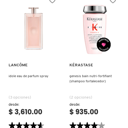
BUBBLE
N’ROSES
IT COSMETICS
GUM
ROLLER
EAU
PEARL
DE
TOILETTE
JEAN PAUL GAULTIER
JULIETTE HAS A GUN
Ver más
Ver más
K18
LANCÔME
KÉRASTASE
idole eau de parfum spray
genesis bain nutri-fortifiant
KAYALI
(shampoo fortalecedor)
KÉRASTASE
(3 opciones)
(2 opciones)
desde:
desde:
$ 3,610.00
$ 935.00
KIEHL’S
★★★★★
★★★★★
★★★★★
★★★★★