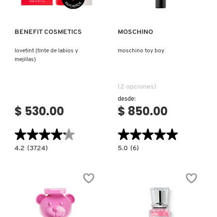
FRESH
BENEFIT COSMETICS
MOSCHINO
lovetint (tinte de labios y
moschino toy boy
mejillas)
GIORGIO ARMANI
(2 opciones)
GIVENCHY
desde:
$ 530.00
$ 850.00
GLOSSIER
★★★★★
★★★★★
★★★★★
★★★★★
4.2
5.0
4.2
(3724)
5.0
(6)
constructor.search.bazaarvoice.read.label
constructor.search.bazaarvoice.read.la
GLOW RECIPE
LOVETINT
MOSCHINO
(TINTE
TOY
DE
BOY
LABIOS
Y
GUCCI
MEJILLAS)