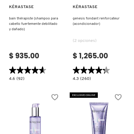
KÉRASTASE
KÉRASTASE
NUXE
bain thérapiste (shampoo para
genesis fondant renforcateur
cabello fuertemente debilitado
(acondicionador)
y dañado)
OLAPLEX
(2 opciones)
OLLIE
$ 935.00
$ 1,265.00
★★★★★
★★★★★
★★★★★
★★★★★
ONE SIZE
4.6
4.3
4.6
(92)
4.3
(260)
constructor.search.bazaarvoice.read.label
constructor.search.bazaarvoice.read.la
BAIN
GENESIS
THÉRAPISTE
FONDANT
OUAI HAIRCARE
(SHAMPOO
RENFORCATEUR
EXCLUSIVO ONLINE
PARA
(ACONDICIONADOR)
CABELLO
FUERTEMENTE
DEBILITADO
PAI-SHAU
Y
DAÑADO)
PATCHOLOGY