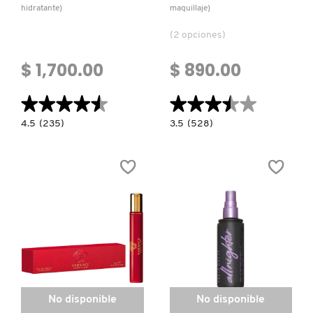
hidratante)
maquillaje)
(2 opciones)
$ 1,700.00
$ 890.00
★★★★★
★★★★★
★★★★★
★★★★★
4.5
3.5
4.5
(235)
3.5
(528)
constructor.search.bazaarvoice.read.label
constructor.search.bazaarvoice.read.la
HELLO
ALL
RESULTS
NIGHTER
WRINKLE-
ULTRA
REDUCING
MATTE
DAILY
SETTING
RETINOL
SPRAY
FULL
(SPRAY
SIZE
FIJADOR
(CREMA
DE
HIDRATANTE)
MAQUILLAJE)
No disponible
No disponible