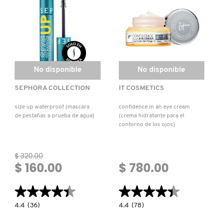
Principiantes)
CABALLERO
No disponible
No disponible
SEPHORA COLLECTION
IT COSMETICS
size up waterproof (mascara
confidence in an eye cream
de pestañas a prueba de agua)
(crema hidratante para el
contorno de los ojos)
$ 320.00
$ 160.00
$ 780.00
★★★★★
★★★★★
★★★★★
★★★★★
4.4
4.4
4.4
(36)
4.4
(78)
constructor.search.bazaarvoice.read.label
constructor.search.bazaarvoice.read.la
SIZE
CONFIDENCE