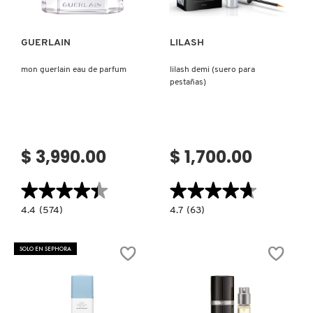
GUERLAIN
LILASH
mon guerlain eau de parfum
lilash demi (suero para
pestañas)
$ 3,990.00
$ 1,700.00
★★★★★
★★★★★
★★★★★
★★★★★
4.4
4.7
4.4
(574)
4.7
(63)
constructor.search.bazaarvoice.read.label
constructor.search.bazaarvoice.read.la
MON
LILASH
GUERLAIN
DEMI
EAU
(SUERO
SOLO EN SEPHORA
DE
PARA
PARFUM
PESTAÑAS)