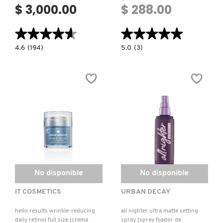
$ 3,000.00
$ 288.00
★★★★★
★★★★★
★★★★★
★★★★★
4.6
5.0
4.6
(194)
5.0
(3)
constructor.search.bazaarvoice.read.label
constructor.search.bazaarvoice.read.la
DYLAN
WEEK-
BLUE
END
EAU
SET
DE
(SET
TOILETTE
DE
CONTENEDORES
VACÍOS)
No disponible
No disponible
IT COSMETICS
URBAN DECAY
hello results wrinkle-reducing
all nighter ultra matte setting
daily retinol full size (crema
spray (spray fijador de