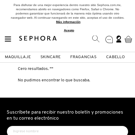
Para disfrutar de una mejor experiencia dentro nuestro sitio Sephora.com.mx,
recomendamos abrirlo en navegadores como Firefox, Safari o Chrome. No
podemos garantizar que funcionará de la manera más óptima usando otro
navegador web. Al continuar navegando en este sitio, aceptas el uso de cookies.
Más información
.
Acepto
MAQUILLAJE
SKINCARE
FRAGANCIAS
CABELLO
SEPHORA COLLECTION
Fragancias
Maquillaje
Skincare
Cabello
Marcas
Cero resultados.
""
No pudimos encontrar lo que buscaba.
VER
VER
VER
VER
VER
VER
A
ROSTRO
PRODUCTOS ESPECIALIZADOS
MUJER
SETS DE VALOR & PARA
MAQUILLAJE
ADIDAS
REGALAR
B
Suscríbete para recibir nuestro boletín y promociones
en tu correo electrónico
MEJILLAS
SKINCARE COREANO
HOMBRE
CUIDADO DE LA PIEL
AESTURA
C
TAMAÑOS DE VIAJE