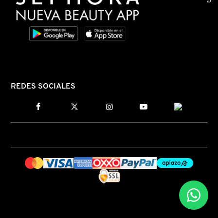
N
BEAUTY OF JOSEON
BRONCEADORES Y
O
AUTOBRONCEADORES
BENEFIT COSMETICS
P
TRATAMIENTOS PARA LABIOS
Q
BILLIE EILISH
REDES SOCIALES
R
HERRAMIENTAS DE ALTA
TECNOLOGÍA
BIODANCE
S
T
SETS DE VALOR & PARA
BRIOGEO
REGALAR
U
BUMBLE AND BUMBLE
V
TAMAÑOS DE VIAJE
W
BURBERRY
BAÑO Y CUERPO