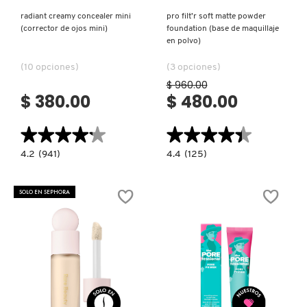
radiant creamy concealer mini
pro filt’r soft matte powder
(corrector de ojos mini)
foundation (base de maquillaje
DRUNK ELEPHANT
en polvo)
(10 opciones)
(3 opciones)
DYSON
$ 960.00
$ 380.00
$ 480.00
E.L.F. COSMETICS
★★★★★
★★★★★
★★★★★
★★★★★
4.2
4.4
4.2
(941)
4.4
(125)
constructor.search.bazaarvoice.read.label
constructor.search.bazaarvoice.read.la
E.L.F. SKIN
RADIANT
PRO
CREAMY
FILT’R
CONCEALER
SOFT
SOLO EN SEPHORA
MINI
MATTE
(CORRECTOR
POWDER
ESTÉE LAUDER
DE
FOUNDATION
OJOS
(BASE
MINI)
DE
MAQUILLAJE
EN
FENTY BEAUTY
POLVO)
Ver más
Ver más
FENTY SKIN