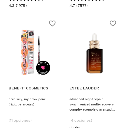
4.3
4.7
4.3
(1975)
4.7
(7577)
KYLIE COSMETICS
constructor.search.bazaarvoice.read.label
constructor.search.bazaarvoice.read.la
POSITIVE
DIPBROW
LIGHT
POMADE
LIQUID
(POMADA
LUMINIZER
PARA
KYLIE JENNER FRAGRANCES
(ILUMINADOR
CEJAS)
LÍQUIDO
FACIAL)
L'ORÉAL PROFESSIONNEL
LANCÔME
Ver más
Ver más
LANEIGE
BENEFIT COSMETICS
ESTÉE LAUDER
LAURA MERCIER
precisely, my brow pencil
advanced night repair
(lápiz para cejas)
synchronized multi-recovery
complex (complejo avanzado
de reparación nocturna)
LILASH
(11 opciones)
(4 opciones)
desde: