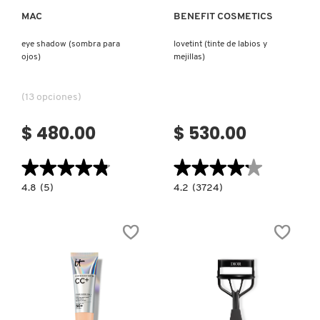
MAC
BENEFIT COSMETICS
NUXE
eye shadow (sombra para
lovetint (tinte de labios y
ojos)
mejillas)
OLAPLEX
(13 opciones)
OLLIE
$ 480.00
$ 530.00
★★★★★
★★★★★
★★★★★
★★★★★
ONE SIZE
4.8
4.2
4.8
(5)
4.2
(3724)
constructor.search.bazaarvoice.read.label
constructor.search.bazaarvoice.read.la
EYE
LOVETINT
SHADOW
(TINTE
OUAI HAIRCARE
(SOMBRA
DE
PARA
LABIOS
OJOS)
Y
MEJILLAS)
PAI-SHAU
PATCHOLOGY