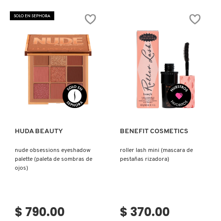
SKIN 1004
EYEBROW
THIS
PENCIL
WAY
SOLO EN SEPHORA
POWDER
THE
(LÁPIZ
NATURAL
DE
NUDES
SMASHBOX
CEJAS)
EYE
SHADOW
PALETTE
(PALETA
DE
SOL DE JANEIRO
SOMBRAS)
Ver más
Ver más
SUPERGOOP!
HUDA BEAUTY
BENEFIT COSMETICS
THE INKEY LIST
nude obsessions eyeshadow
roller lash mini (mascara de
palette (paleta de sombras de
pestañas rizadora)
THE ORDINARY
ojos)
TOCOBO
$ 790.00
$ 370.00