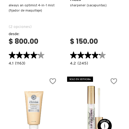
always an optimist 4-in-1 mist
sharpener (sacapuntas)
(fijador de maquillaje)
(2 opciones)
desde:
$ 800.00
$ 150.00
★★★★★
★★★★★
★★★★★
★★★★★
4.1
4.2
4.1
(1163)
4.2
(245)
constructor.search.bazaarvoice.read.label
constructor.search.bazaarvoice.read.la
ALWAYS
SHARPENER
AN
(SACAPUNTAS)
OPTIMIST
SOLO EN SEPHORA
4-
IN-
1
MIST
(FIJADOR
DE
MAQUILLAJE)
Ver más
Ver más