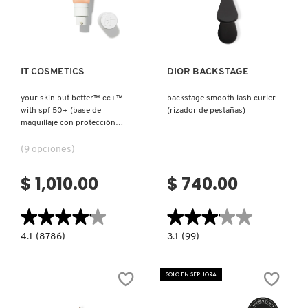
Ver más
Ver más
PATRICK TA
IT COSMETICS
DIOR BACKSTAGE
PEACE OUT SKINCARE
your skin but better™ cc+™
backstage smooth lash curler
with spf 50+ (base de
(rizador de pestañas)
maquillaje con protección
PETER THOMAS ROTH
solar)
(9 opciones)
PHLUR
$ 1,010.00
$ 740.00
★★★★★
★★★★★
★★★★★
★★★★★
PRADA
4.1
3.1
4.1
(8786)
3.1
(99)
constructor.search.bazaarvoice.read.label
constructor.search.bazaarvoice.read.la
YOUR
BACKSTAGE
RABANNE
SKIN
SMOOTH
BUT
LASH
SOLO EN SEPHORA
BETTER™
CURLER
CC+™
(RIZADOR
WITH
DE
RARE BEAUTY
SPF
PESTAÑAS)