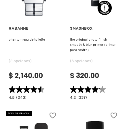
Ver más
Ver más
RABANNE
SMASHBOX
phantom eau de toilette
the original photo finish
smooth & blur primer (primer
para rostro)
(2 opciones)
(3 opciones)
$ 2,140.00
$ 320.00
★★★★★
★★★★★
★★★★★
★★★★★
4.5
4.2
4.5
(243)
4.2
(337)
constructor.search.bazaarvoice.read.label
constructor.search.bazaarvoice.read.la
PHANTOM
THE
EAU
ORIGINAL
DE
PHOTO
SOLO EN SEPHORA
TOILETTE
FINISH
SMOOTH
&
BLUR