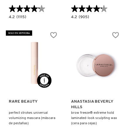
TOM FORD
★★★★★
★★★★★
★★★★★
★★★★★
4.2
4.2
4.2
(1115)
4.2
(905)
constructor.search.bazaarvoice.read.label
constructor.search.bazaarvoice.read.la
TONYMOLY
NUDE
ROLLER
OBSESSIONS
LASH
EYESHADOW
MINI
SOLO EN SEPHORA
PALETTE
(MASCARA
(PALETA
DE
TOO FACED
DE
PESTAÑAS
SOMBRAS
RIZADORA)
DE
OJOS)
TRULY BEAUTY
Ver más
Ver más
TWEEZERMAN
URBAN DECAY
RARE BEAUTY
ANASTASIA BEVERLY
HILLS
perfect strokes universal
brow freeze® extreme hold
volumizing mascara (máscara
laminated-look sculpting wax
VALENTINO
de pestañas)
(cera para cejas)