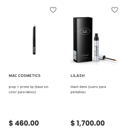
CREAM
GLOW
CONCEALER
FOUNDATION
(CORRECTOR)
(BASE
DE
MAQUILLAJE)
Ver más
Ver más
MAC COSMETICS
LILASH
prep + prime lip (base sin
lilash demi (suero para
color para labios)
pestañas)
$ 460.00
$ 1,700.00