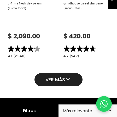
c-firma fresh day serum
grindhouse barrel sharpener
(suero facial)
(sacapuntas)
$ 2,090.00
$ 420.00
★★★★★
★★★★★
★★★★★
★★★★★
4.1
4.7
4.1
(2240)
4.7
(942)
constructor.search.bazaarvoice.read.label
constructor.search.bazaarvoice.read.la
C-
GRINDHOUSE
FIRMA
BARREL
FRESH
SHARPENER
DAY
(SACAPUNTAS)
SERUM
VER MÁS
(SUERO
FACIAL)
Filtros
Suscríbete para recibir nuestro boletín y promociones
en tu correo electrónico