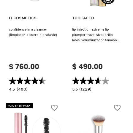
IT COSMETICS
TOO FACED
confidence in a cleanser
lip injection extreme lip
(limpiador + suero hidratante)
plumper travel size (brillo
labial voluminizador tamaño
de viaje)
$ 760.00
$ 490.00
★★★★★
★★★★★
★★★★★
★★★★★
4.5
3.6
4.5
(480)
3.6
(1229)
constructor.search.bazaarvoice.read.label
constructor.search.bazaarvoice.read.la
CONFIDENCE
LIP
IN
INJECTION
A
EXTREME
SOLO EN SEPHORA
CLEANSER
LIP
(LIMPIADOR
PLUMPER
+
TRAVEL
SUERO
SIZE
HIDRATANTE)
(BRILLO
LABIAL
VOLUMINIZADOR