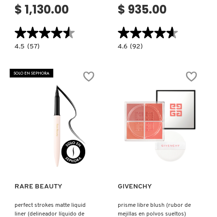
$ 1,130.00
$ 935.00
★★★★★
★★★★★
★★★★★
★★★★★
4.5
4.6
4.5
(57)
4.6
(92)
constructor.search.bazaarvoice.read.label
constructor.search.bazaarvoice.read.la
PRETTY
BAIN
NUDES
THÉRAPISTE
SKIN
(SHAMPOO
SOLO EN SEPHORA
(SET
PARA
PARA
CABELLO
ROSTRO)
FUERTEMENTE
DEBILITADO
Y
DAÑADO)
Ver más
Ver más
RARE BEAUTY
GIVENCHY
perfect strokes matte liquid
prisme libre blush (rubor de
liner (delineador líquido de
mejillas en polvos sueltos)