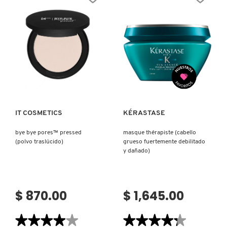
(MÁSCARA
PERFECTION
DE
BRUSH
PESTAÑAS)
#7
(BROCHA
DE
MAQUILLAJE)
Ver más
Ver más
IT COSMETICS
KÉRASTASE
bye bye pores™ pressed
masque thérapiste (cabello
(polvo traslúcido)
grueso fuertemente debilitado
y dañado)
$ 870.00
$ 1,645.00
★★★★★
★★★★★
★★★★★
★★★★★