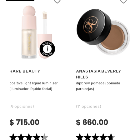
PENCIL
MINI
IT COSMETICS
MINI
(GEL
(LÁPIZ
VOLUMINIZADOR
PARA
DE
CEJAS)
CEJAS)
JEAN PAUL GAULTIER
JULIETTE HAS A GUN
Ver más
Ver más
K18
RARE BEAUTY
ANASTASIA BEVERLY
HILLS
positive light liquid luminizer
dipbrow pomade (pomada
KAYALI
(iluminador líquido facial)
para cejas)
KÉRASTASE
(9 opciones)
(11 opciones)
$ 715.00
$ 660.00
KIEHL’S
★★★★★
★★★★★
★★★★★
★★★★★