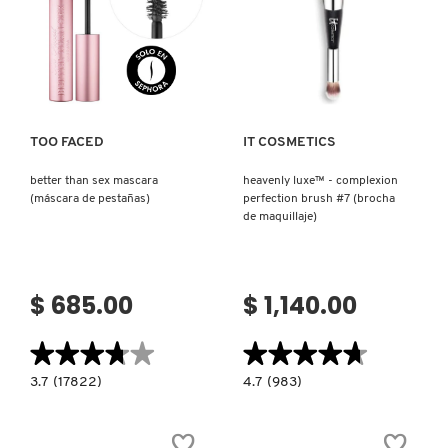
TAMAÑO
DE
VIAJE)
Ver más
Ver más
TOO FACED
IT COSMETICS
better than sex mascara
heavenly luxe™ - complexion
(máscara de pestañas)
perfection brush #7 (brocha
de maquillaje)
$ 685.00
$ 1,140.00
★★★★★
★★★★★
★★★★★
★★★★★
3.7
4.7
3.7
(17822)
4.7
(983)
constructor.search.bazaarvoice.read.label
constructor.search.bazaarvoice.read.la
BETTER
HEAVENLY
THAN
LUXE™
SEX
-
MASCARA
COMPLEXION