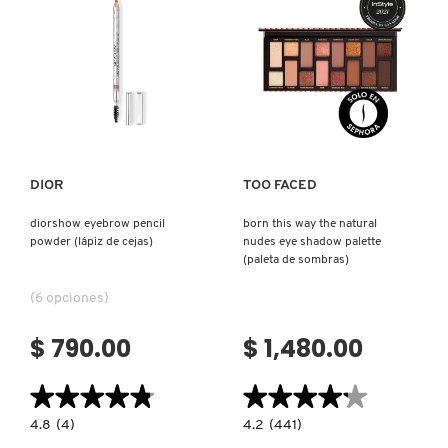
50+
(BASE
DE
MAQUILLAJE
REDKEN
CON
PROTECCIÓN
SOLAR)
Ver más
Ver más
SARELLY
DIOR
TOO FACED
SEPHORA COLLECTION
diorshow eyebrow pencil
born this way the natural
powder (lápiz de cejas)
nudes eye shadow palette
SEPHORA FAVORITES
(paleta de sombras)
(6 opciones)
SHARK
$ 790.00
$ 1,480.00
SHISEIDO
★★★★★
★★★★★
★★★★★
★★★★★
4.8
4.2
4.8
(4)
4.2
(441)
constructor.search.bazaarvoice.read.label
constructor.search.bazaarvoice.read.la
DIORSHOW
BORN