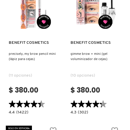
GUERLAIN
Ver más
Ver más
HUDA BEAUTY
HUGO BOSS
BENEFIT COSMETICS
BENEFIT COSMETICS
precisely, my brow pencil mini
gimme brow + mini (gel
ICONIC LONDON
(lápiz para cejas)
voluminizador de cejas)
(11 opciones)
(10 opciones)
ILIA
$ 380.00
$ 380.00
INNISFREE
★★★★★
★★★★★
★★★★★
★★★★★
4.4
4.3
4.4
(1422)
4.3
(302)
ISDIN
constructor.search.bazaarvoice.read.label
constructor.search.bazaarvoice.read.la
PRECISELY,
GIMME
MY
BROW
BROW
+
SOLO EN SEPHORA