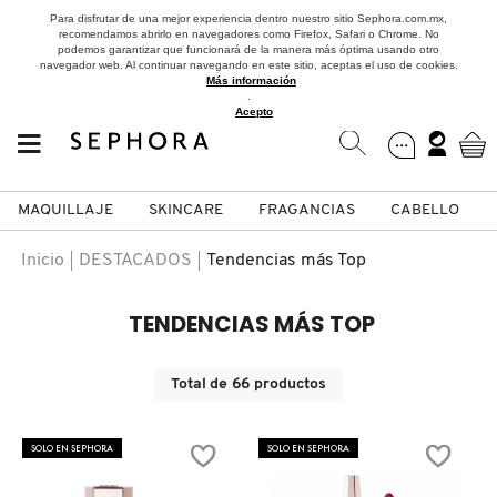
Para disfrutar de una mejor experiencia dentro nuestro sitio Sephora.com.mx,
recomendamos abrirlo en navegadores como Firefox, Safari o Chrome. No
podemos garantizar que funcionará de la manera más óptima usando otro
navegador web. Al continuar navegando en este sitio, aceptas el uso de cookies.
Más información
.
Acepto
MAQUILLAJE
SKINCARE
FRAGANCIAS
CABELLO
SEPHORA COLLECTION
Fragancias
Maquillaje
Skincare
Cabello
Marcas
Inicio
DESTACADOS
Tendencias más Top
VER
VER
VER
VER
VER
VER
TENDENCIAS MÁS TOP
A
ROSTRO
PRODUCTOS ESPECIALIZADOS
MUJER
SETS DE VALOR & PARA
MAQUILLAJE
ADIDAS
Total de
66
productos
REGALAR
B
MEJILLAS
SKINCARE COREANO
HOMBRE
CUIDADO DE LA PIEL
AESTURA
SOLO EN SEPHORA
SOLO EN SEPHORA
C
TAMAÑOS DE VIAJE