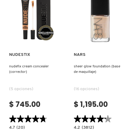
PRIMER
(PRIMER
PARA
ROSTRO)
Ver más
Ver más
NUDESTIX
NARS
nudefix cream concealer
sheer glow foundation (base
(corrector)
de maquillaje)
(5 opciones)
(16 opciones)
$ 745.00
$ 1,195.00
★★★★★
★★★★★
★★★★★
★★★★★
4.7
4.2
4.7
(20)
4.2
(3812)
constructor.search.bazaarvoice.read.label
constructor.search.bazaarvoice.read.la
NUDEFIX
SHEER