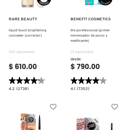
FRESH
RARE BEAUTY
BENEFIT COSMETICS
liquid touch brightening
the porefessional (primer
concealer (corrector)
minimizador de poros y
GIORGIO ARMANI
matificante)
(42 opciones)
(3 opciones)
GIVENCHY
desde:
$ 610.00
$ 790.00
GLOSSIER
★★★★★
★★★★★
★★★★★
★★★★★
4.2
4.1
4.2
(2738)
4.1
(7352)
constructor.search.bazaarvoice.read.label
constructor.search.bazaarvoice.read.la
GLOW RECIPE
LIQUID
THE
TOUCH
POREFESSIONAL
BRIGHTENING
(PRIMER
CONCEALER
MINIMIZADOR
(CORRECTOR)
DE
GUCCI
POROS
Y
MATIFICANTE)