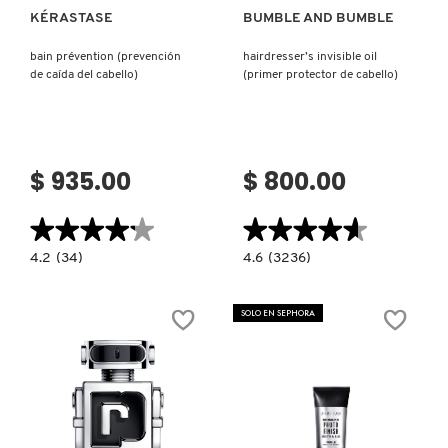
KÉRASTASE
BUMBLE AND BUMBLE
bain prévention (prevención
hairdresser’s invisible oil
de caída del cabello)
(primer protector de cabello)
$ 935.00
$ 800.00
★★★★★
★★★★★
★★★★★
★★★★★
4.2
4.6
4.2
(34)
4.6
(3236)
constructor.search.bazaarvoice.read.label
constructor.search.bazaarvoice.read.la
BAIN
HAIRDRESSER’S
PRÉVENTION
INVISIBLE
(PREVENCIÓN
OIL
SOLO EN SEPHORA
DE
(PRIMER
CAÍDA
PROTECTOR
DEL
DE
CABELLO)
CABELLO)