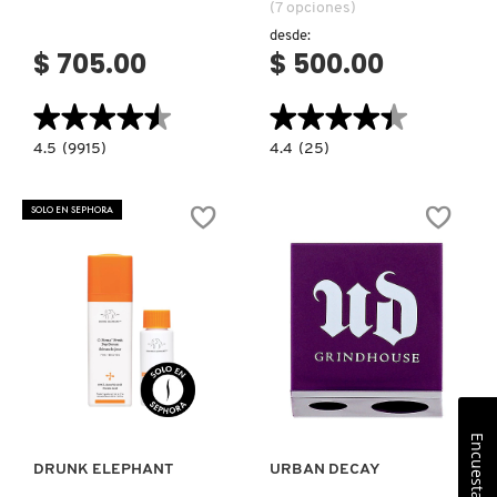
(7 opciones)
desde:
$ 705.00
$ 500.00
★★★★★
★★★★★
★★★★★
★★★★★
4.5
4.4
4.5
(9915)
4.4
(25)
constructor.search.bazaarvoice.read.label
constructor.search.bazaarvoice.read.la
THE
VICE
ORIGINAL
LIPSTICK
BEAUTYBLENDER
RENO
SOLO EN SEPHORA
(ESPONJA
(LABIAL)
DE
MAQUILLAJE)
Ver más
Ver más
Encuesta
DRUNK ELEPHANT
URBAN DECAY