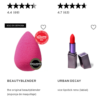
★★★★★
★★★★★
★★★★★
★★★★★
4.4
4.7
4.4
(69)
4.7
(63)
constructor.search.bazaarvoice.read.label
constructor.search.bazaarvoice.read.la
PREP
LILASH
+
DEMI
PRIME
(SUERO
SOLO EN SEPHORA
LIP
PARA
(BASE
PESTAÑAS)
SIN
COLOR
PARA
LABIOS)
Ver más
Ver más
BEAUTYBLENDER
URBAN DECAY
the original beautyblender
vice lipstick reno (labial)
(esponja de maquillaje)