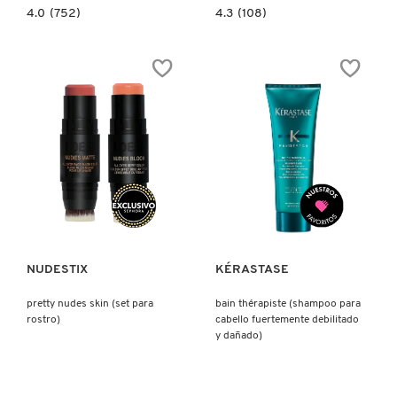
4.0
4.3
4.0
(752)
4.3
(108)
constructor.search.bazaarvoice.read.label
constructor.search.bazaarvoice.read.la
BYE
MASQUE
BYE
THÉRAPISTE
PORES™
(CABELLO
PRESSED
GRUESO
(POLVO
FUERTEMENTE
TRASLÚCIDO)
DEBILITADO
Y
DAÑADO)
Ver más
Ver más
NUDESTIX
KÉRASTASE
pretty nudes skin (set para
bain thérapiste (shampoo para
rostro)
cabello fuertemente debilitado
y dañado)