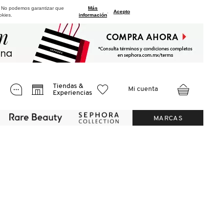
. No podemos garantizar que
Más
.
Acepto
okies.
información
Tiendas &
Mi cuenta
Experiencias
MARCAS