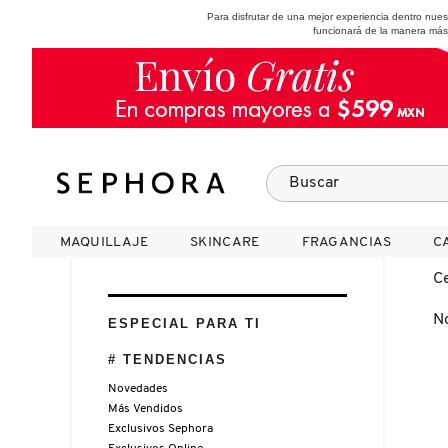
Para disfrutar de una mejor experiencia dentro nu
funcionará de la manera más
SEPHORA COLLECTION
Fragancias
Maquillaje
Skincare
Cabello
Marcas
MAQUILLAJE
MAQUILLAJE
SKINCARE
SKINCARE
FRAGANCIAS
FRAGANCIAS
C
C
VER
VER
VER
VER
VER
VER
C
N
A
ESPECIAL PARA TI
ROSTRO
PRODUCTOS ESPECIALIZADOS
MUJER
SETS DE VALOR & PARA
MAQUILLAJE
ADIDAS
# TENDENCIAS
REGALAR
B
Novedades
MEJILLAS
SKINCARE COREANO
HOMBRE
CUIDADO DE LA PIEL
AESTURA
Más Vendidos
C
TAMAÑOS DE VIAJE
Exclusivos Sephora