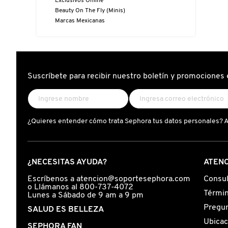
Exclusivos Online
D
AHAL
OJOS
POR NECESIDAD
POR FAMILIA
CABELLO
Beauty On The Fly (Minis)
Marcas Mexicanas
SHAMPOOS &
E
ACONDICIONADORES
ANASTASIA BEVERLY HILLS
LABIOS
TRATAMIENTOS
TENDENCIAS EN FRAGANCIAS
BROCHAS Y ACCESORIOS
F
PRODUCTOS PARA PEINADO &
G
Suscríbete para recibir nuestro boletín y promociones 
ANUA
UÑAS
HIDRATANTES
SETS DE VALOR & PARA
BAÑO Y CUERPO
TRATAMIENTOS
REGALAR
H
ARAMIS
BROCHAS Y APLICADORES
LIMPIADORES Y EXFOLIANTES
MENOS DE $300
HERRAMIENTAS PARA CABELLO
I
¿Quieres entender cómo trata Sephora tus datos personales? 
TAMAÑOS DE VIAJE
J
ARIANA GRANDE
ACCESORIOS
MASCARILLAS
MASCARILLAS
PRODUCTOS DE CABELLO POR
UNISEX
NECESIDAD
¿NECESITAS AYUDA?
ATENC
K
AVEDA
MAQUILLAJE SEPHORA
CUIDADO DE OJOS
Escríbenos a atencion@soportesephora.com
Consul
o Llámanos al 800-737-4072
L
COLLECTION
BODY MIST
Términ
Lunes a Sábado de 9 am a 9 pm
Pregun
BEAUTYBLENDER
SALUD ES BELLEZA
M
PROTECTORES SOLARES
Ubicac
SEPHORA FAN