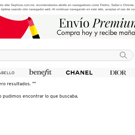
estro sitio Sephora.com.mx, recomendamos abrirlo en navegadores como Firefox, Safari o Chrome
 óptima usando otro navegador web. Al continuar navegando en este sitio, aceptas el uso de co
ABELLO
ABELLO
ero resultados.
""
o pudimos encontrar lo que buscaba.