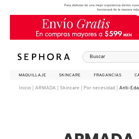
Para disfrutar de una mejor experiencia dentro nu
funcionará de la manera más
SEPHORA COLLECTION
Fragancias
Maquillaje
Skincare
Cabello
Marcas
MAQUILLAJE
MAQUILLAJE
SKINCARE
SKINCARE
FRAGANCIAS
FRAGANCIAS
C
C
VER
VER
VER
VER
VER
VER
Inicio
ARMADA
Skincare
Por necesidad
Anti-Eda
A
ROSTRO
PRODUCTOS ESPECIALIZADOS
MUJER
SETS DE VALOR & PARA
MAQUILLAJE
ADIDAS
REGALAR
B
MEJILLAS
SKINCARE COREANO
HOMBRE
CUIDADO DE LA PIEL
AESTURA
C
TAMAÑOS DE VIAJE