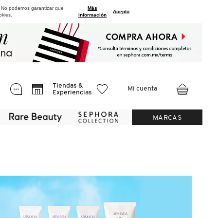
. No podemos garantizar que
Más
.
Acepto
okies.
información
Tiendas &
Mi cuenta
Experiencias
MARCAS