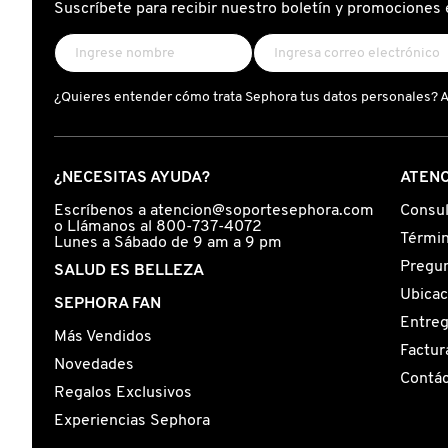
Suscríbete para recibir nuestro boletín y promociones 
N
BEAUTY OF JOSEON
BRONCEADORES Y
O
AUTOBRONCEADORES
BENEFIT COSMETICS
¿Quieres entender cómo trata Sephora tus datos personales? 
P
TRATAMIENTOS PARA LABIOS
Q
BILLIE EILISH
¿NECESITAS AYUDA?
ATENC
R
HERRAMIENTAS DE ALTA
Escríbenos a atencion@soportesephora.com
Consul
TECNOLOGÍA
BIODANCE
o Llámanos al 800-737-4072
S
Términ
Lunes a Sábado de 9 am a 9 pm
Pregun
SALUD ES BELLEZA
T
SETS DE VALOR & PARA
BRIOGEO
Ubicac
SEPHORA FAN
REGALAR
Entre
U
Más Vendidos
Factur
BUMBLE AND BUMBLE
Novedades
V
TAMAÑOS DE VIAJE
Contá
Regalos Exclusivos
W
BURBERRY
Experiencias Sephora
BAÑO Y CUERPO