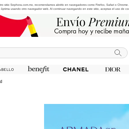
estro sitio Sephora.com.mx, recomendamos abrirlo en navegadores como Firefox, Safari o Chrome
 óptima usando otro navegador web. Al continuar navegando en este sitio, aceptas el uso de co
ABELLO
ABELLO
d