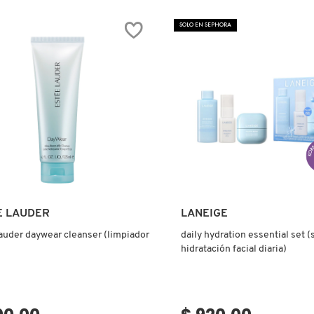
SOLO EN SEPHORA
Ver más
Ver más
E LAUDER
LANEIGE
auder daywear cleanser (limpiador
daily hydration essential set (
hidratación facial diaria)