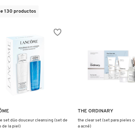
de
130
productos
Ver más
Ver más
ÔME
THE ORDINARY
 set dúo douceur cleansing (set de
the clear set (set para pieles 
 de la piel)
a acné)