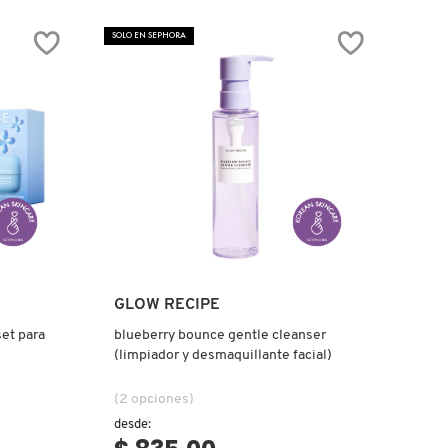
MADAGASCAR
CENTELLA
SOLO EN SEPHORA
LIGHT
CLEANSING
OIL
(ACEITE
LIMPIADOR)
Ver más
GLOW RECIPE
set para
blueberry bounce gentle cleanser
(limpiador y desmaquillante facial)
(2 opciones)
desde: