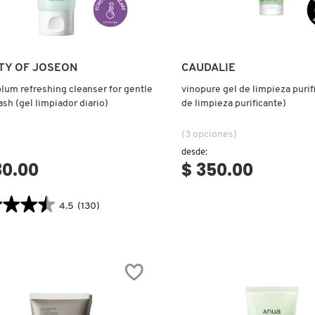
Ver más
Ver más
TY OF JOSEON
CAUDALIE
lum refreshing cleanser for gentle
vinopure gel de limpieza purif
ash (gel limpiador diario)
de limpieza purificante)
(3 opciones)
desde:
30.00
$ 350.00
★★★★
★★★★
4.5
(130)
tor.search.bazaarvoice.read.label
SHING
SER
E