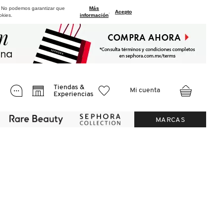
. No podemos garantizar que
Más
.
Acepto
okies.
información
Tiendas &
Mi cuenta
Experiencias
MARCAS