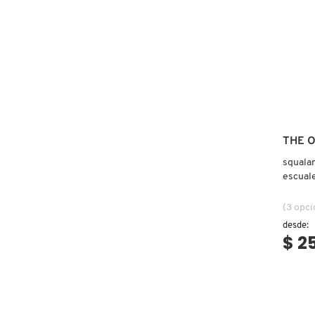
LIMPI
DIARIO
DRUNK ELEPHANT
DYSON
E.L.F. COSMETICS
THE 
squalan
E.L.F. SKIN
escual
(3 opci
ESTÉE LAUDER
desde:
$ 2
FENTY BEAUTY
FENTY SKIN