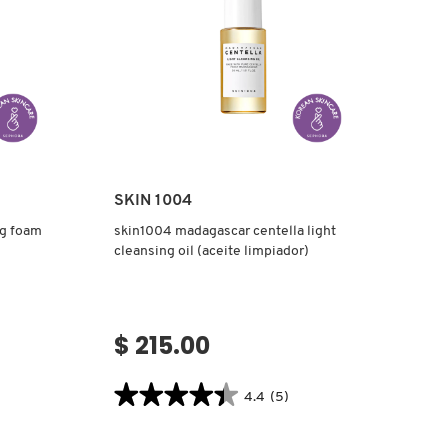
ESPUMANTE)
Ver más
SKIN 1004
ng foam
skin1004 madagascar centella light
cleansing oil (aceite limpiador)
$ 215.00
★★★★★
★★★★★
4.4
(5)
4.4
constructor.search.bazaarvoice.read.label
SKIN1004