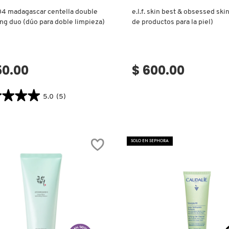
04 madagascar centella double
e.l.f. skin best & obsessed skin
ng duo (dúo para doble limpieza)
de productos para la piel)
50.00
$ 600.00
★★★★
★★★★
5.0
(5)
tor.search.bazaarvoice.read.label
04
ASCAR
LLA
SOLO EN SEPHORA
E
SING
ZA)