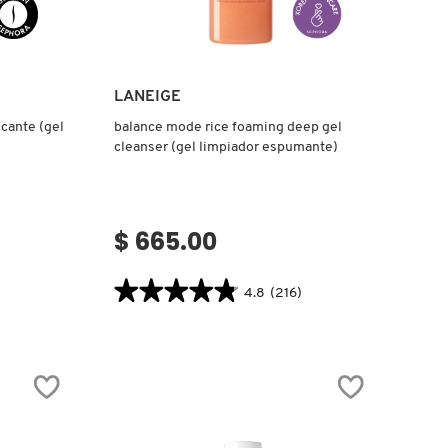
Ver más
LANEIGE
icante (gel
balance mode rice foaming deep gel
cleanser (gel limpiador espumante)
$ 665.00
★★★★★
★★★★★
4.8
(216)
4.8
constructor.search.bazaarvoice.read.label
BALANCE
MODE
RICE
FOAMING
DEEP
GEL
CLEANSER
(GEL
LIMPIADOR