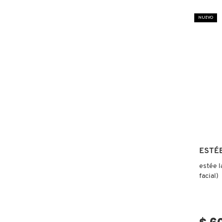
NUEVO
FRESH
GIORGIO ARMANI
GIVENCHY
GLOSSIER
ESTÉ
GLOW RECIPE
estée l
facial)
GUCCI