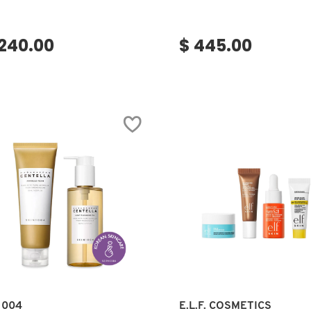
,240.00
$ 445.00
Ver más
Ver más
1004
E.L.F. COSMETICS