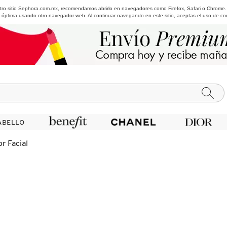
estro sitio Sephora.com.mx, recomendamos abrirlo en navegadores como Firefox, Safari o Chrome
 óptima usando otro navegador web. Al continuar navegando en este sitio, aceptas el uso de co
ABELLO
ABELLO
r Facial