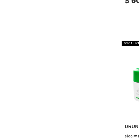
$ 6
GUERLAIN
HUDA BEAUTY
HUGO BOSS
SOLO EN S
ICONIC LONDON
ILIA
INNISFREE
ISDIN
DRUN
slaai™ 