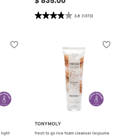
$ 835.00
★★★★★
★★★★★
3.8
(1373)
3.8
.label
constructor.search.bazaarvoice.read.label
BLUEBERRY
BOUNCE
GENTLE
CLEANSER
(LIMPIADOR
Y
DESMAQUILLANTE
FACIAL)
Ver más
TONYMOLY
light
fresh to go rice foam cleanser (espuma