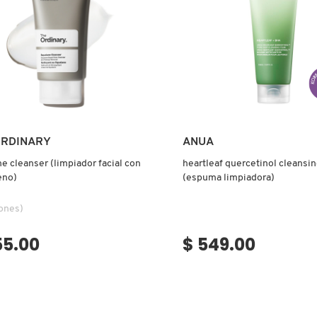
ADOR
)
Ver más
Ver más
ORDINARY
ANUA
e cleanser (limpiador facial con
heartleaf quercetinol cleansi
eno)
(espuma limpiadora)
ones)
55.00
$ 549.00