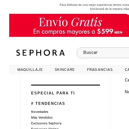
Para disfrutar de una mejor experiencia dentro nu
funcionará de la manera más
SEPHORA COLLECTION
Fragancias
Maquillaje
Skincare
Cabello
Marcas
MAQUILLAJE
MAQUILLAJE
SKINCARE
SKINCARE
FRAGANCIAS
FRAGANCIAS
C
C
VER
VER
VER
VER
VER
VER
C
N
A
ESPECIAL PARA TI
ROSTRO
PRODUCTOS ESPECIALIZADOS
MUJER
SETS DE VALOR & PARA
MAQUILLAJE
ADIDAS
# TENDENCIAS
REGALAR
B
Novedades
MEJILLAS
SKINCARE COREANO
HOMBRE
CUIDADO DE LA PIEL
AESTURA
Más Vendidos
C
TAMAÑOS DE VIAJE
Exclusivos Sephora