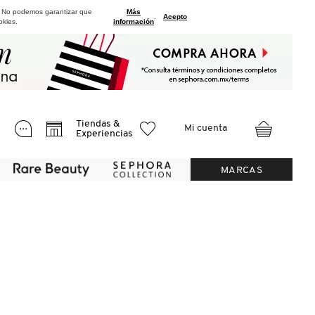
. No podemos garantizar que
Más
.
Acepto
okies.
información
Tiendas &
Mi cuenta
Experiencias
MARCAS