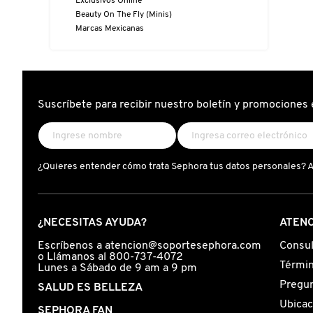
Exclusivos Online
D
AHAL
OJOS
POR NECESIDAD
POR FAMILIA
CABELLO
Beauty On The Fly (Minis)
Marcas Mexicanas
SHAMPOOS &
E
ACONDICIONADORES
ANASTASIA BEVERLY HILLS
LABIOS
TRATAMIENTOS
TENDENCIAS EN FRAGANCIAS
BROCHAS Y ACCESORIOS
F
PRODUCTOS PARA PEINADO &
G
Suscríbete para recibir nuestro boletín y promociones 
ANUA
UÑAS
HIDRATANTES
SETS DE VALOR & PARA
BAÑO Y CUERPO
TRATAMIENTOS
REGALAR
H
ARAMIS
BROCHAS Y APLICADORES
LIMPIADORES Y EXFOLIANTES
MENOS DE $300
HERRAMIENTAS PARA CABELLO
I
¿Quieres entender cómo trata Sephora tus datos personales? 
TAMAÑOS DE VIAJE
J
ARIANA GRANDE
ACCESORIOS
MASCARILLAS
MASCARILLAS
PRODUCTOS DE CABELLO POR
UNISEX
NECESIDAD
¿NECESITAS AYUDA?
ATENC
K
AVEDA
MAQUILLAJE SEPHORA
CUIDADO DE OJOS
Escríbenos a atencion@soportesephora.com
Consul
o Llámanos al 800-737-4072
L
COLLECTION
BODY MIST
Términ
Lunes a Sábado de 9 am a 9 pm
Pregun
BEAUTYBLENDER
SALUD ES BELLEZA
M
PROTECTORES SOLARES
Ubicac
SEPHORA FAN