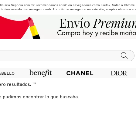
estro sitio Sephora.com.mx, recomendamos abrirlo en navegadores como Firefox, Safari o Chrome
 óptima usando otro navegador web. Al continuar navegando en este sitio, aceptas el uso de co
ABELLO
ABELLO
ero resultados.
""
o pudimos encontrar lo que buscaba.