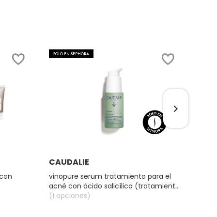
SOLO EN SEPHORA
EXCLU
Ver más
CAUDALIE
KIEH
 con
vinopure serum tratamiento para el
face 
acné con ácido salicílico (tratamiento
and p
para el acné)
(1 opciones)
hidra
(1 op