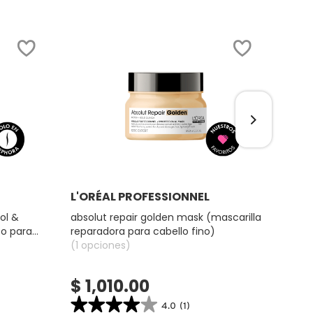
EXCLU
Ver más
L'ORÉAL PROFESSIONNEL
L'OR
ol &
absolut repair golden mask (mascarilla
shamp
o para
reparadora para cabello fino)
sham
(1 opciones)
(1 op
$ 1,010.00
$ 
★★★★★
★★★★★
★
★
4.0
(1)