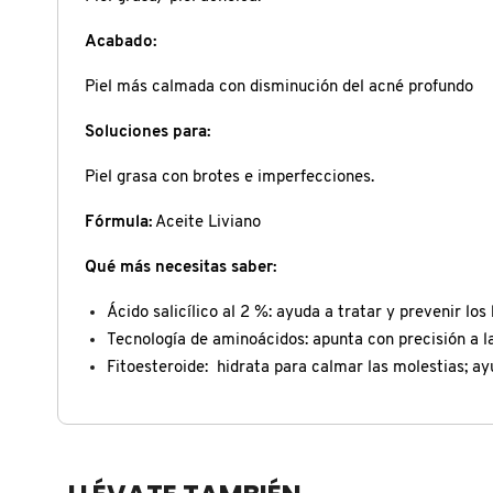
X
CALVIN KLEIN
Acabado:
INGREDIENTES ACTIVOS DE
Y
SKINCARE
Piel más calmada con disminución del acné profundo
CAROLINA HERRERA
Z
Soluciones para:
#
Piel grasa con brotes e imperfecciones.
CAUDALIE
Fórmula:
Aceite Liviano
CHANEL
Qué más necesitas saber:
Ácido salicílico al 2 %: ayuda a tratar y prevenir los 
CHARLOTTE TILBURY
Tecnología de aminoácidos: apunta con precisión a la
Fitoesteroide: hidrata para calmar las molestias; a
CLARINS
CLINIQUE