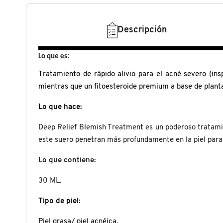
N
BEAUTY OF JOSEON
BRONCEADORES Y
O
Descripción
AUTOBRONCEADORES
BENEFIT COSMETICS
P
Lo que es:
TRATAMIENTOS PARA LABIOS
Q
Tratamiento de rápido alivio para el acné severo (ins
BILLIE EILISH
mientras que un fitoesteroide premium a base de planta
R
HERRAMIENTAS DE ALTA
TECNOLOGÍA
Lo que hace:
BIODANCE
S
Deep Relief Blemish Treatment es un poderoso tratamien
T
SETS DE VALOR & PARA
este suero penetran más profundamente en la piel para e
BRIOGEO
REGALAR
Lo que contiene:
U
BUMBLE AND BUMBLE
30 ML.
V
TAMAÑOS DE VIAJE
Tipo de piel:
W
BURBERRY
BAÑO Y CUERPO
Piel grasa/ piel acnéica.