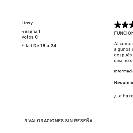
FRESH
Linsy
★★
★★
Reseña
1
5
FUNCION
Votos
0
GIORGIO ARMANI
de
5
Al comen
Edad
De 18 a 24
estrellas.
algunos 
después 
GIVENCHY
casi no 
Informaci
GLOSSIER
Recomie
GLOW RECIPE
¿Le ha re
GUCCI
3 VALORACIONES SIN RESEÑA