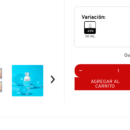
reseñas.
reseñas
de
DEEP
RELIEF
Variación:
BLEMISH
TREATMENT
(TRATAMIENTO
-23%
PARA
30 ML
ACNÉ
SEVERO)
Qu
AGREGAR AL
CARRITO