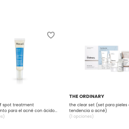
Ver más
Ver más
THE ORDINARY
ief spot treatment
the clear set (set para pieles
nto para el acné con ácido
tendencia a acné)
es)
(1 opciones)