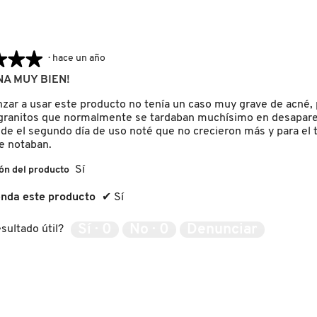
★★★
★★★
·
hace un año
A MUY BIEN!
zar a usar este producto no tenía un caso muy grave de acné, p
granitos que normalmente se tardaban muchísimo en desapare
de el segundo día de uso noté que no crecieron más y para el t
se notaban.
Sí
ón del producto
nda este producto
✔
Sí
Sí ·
0
No ·
0
Denunciar
sultado útil?