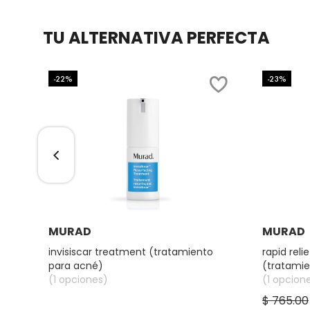
GUERLAIN
TU ALTERNATIVA PERFECTA
HUDA BEAUTY
-22%
-23%
HUGO BOSS
ICONIC LONDON
ILIA
Ver más
INNISFREE
MURAD
MURAD
invisiscar treatment (tratamiento
rapid rel
para acné)
(tratamie
ISDIN
(1 opciones)
salicílico)
(1 opcion
$ 765.00