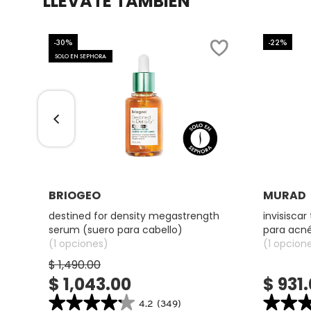
LLÉVATE TAMBIÉN
COMMODITY
-30%
-22%
SOLO EN SEPHORA
DERMALOGICA
DIOR
DIOR BACKSTAGE
Ver más
BRIOGEO
MURAD
DOLCE&GABBANA
destined for density megastrength
invisisca
serum (suero para cabello)
para acn
(1 opciones)
(1 opcion
DR. DENNIS GROSS SKINCARE
$ 1,490.00
$ 1,043.00
$ 931
★★★★★
★★★★★
★★
★★
DR. JART+
4.2
(349)