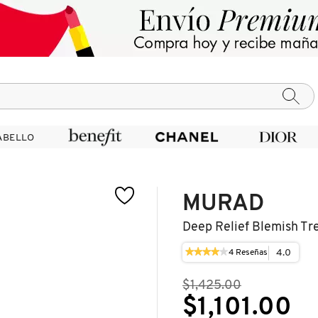
ABELLO
ABELLO
MURAD
Deep Relief Blemish Tr
★★★★★
★★★★★
4.0
4
Reseñas
Esta
4
acción
de
le
$1,425.00
5
llevará
estrellas.
$1,101.00
a
Leer