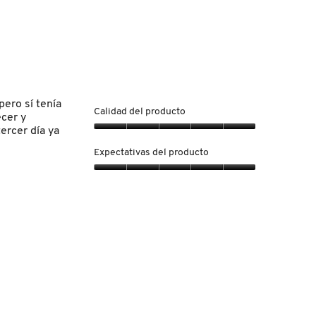
de
de
calificación
la
5.
media
calificación
es
media
5
es
de
5
5.
de
5.
ero sí tenía
Calidad del producto
cer y
ercer día ya
Calidad
del
Expectativas del producto
producto,
5
Expectativas
de
del
5
producto,
5
de
5