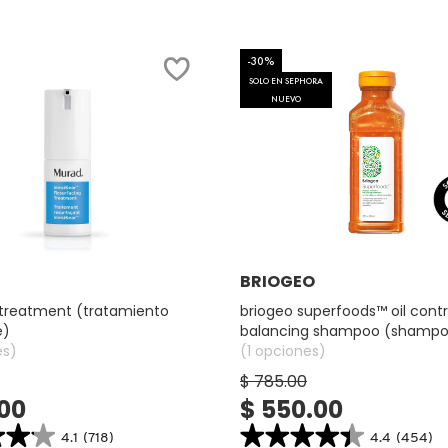
-30%
SOLO EN SEPHORA
NUEVO
Ver más
Ver más
BRIOGEO
r treatment (tratamiento
briogeo superfoods™ oil contr
é)
balancing shampoo (shampo
es)
cabello)
(1 opciones)
$ 785.00
.00
$ 550.00
★★★
★★★
★★★★★
★★★★★
4.1
(718)
4.4
(454)