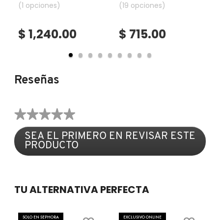
rostro)
(1 opciones)
en suero)
(19 opciones)
COMMODITY
$ 1,240.00
$ 715.00
DERMALOGICA
Reseñas
DIOR
★★★★★
DIOR BACKSTAGE
Sin
SEA EL PRIMERO EN REVISAR ESTE
puntuación
PRODUCTO
.
DOLCE&GABBANA
Con
esta
acción
DR. DENNIS GROSS SKINCARE
se
TU ALTERNATIVA PERFECTA
abrirá
un
cuadro
DR. JART+
SOLO EN SEPHORA
EXCLUSIVO ONLINE