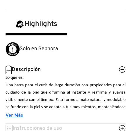
N
BEAUTY OF JOSEON
BRONCEADORES Y
O
AUTOBRONCEADORES
Highlights
BENEFIT COSMETICS
P
TRATAMIENTOS PARA LABIOS
Q
BILLIE EILISH
Solo en Sephora
R
HERRAMIENTAS DE ALTA
TECNOLOGÍA
BIODANCE
S
Descripción
Lo que es:
T
SETS DE VALOR & PARA
BRIOGEO
Una barra para el cutis de larga duración con propiedades para el
REGALAR
cuidado de la piel que difumina al instante y reafirma y suaviza
U
visiblemente con el tiempo. Esta fórmula mate natural y modulable
BUMBLE AND BUMBLE
se funde con la piel y se adapta a tus movimientos, manteniéndose
V
TAMAÑOS DE VIAJE
impecable hasta 12 horas. Los potentes ingredientes para el cuidado
Ver Más
W
de la piel reafirman, suavizan y atenúan la apariencia de líneas y
BURBERRY
BAÑO Y CUERPO
Instrucciones de uso
arrugas, para una piel de aspecto más saludable con cada aplicación.