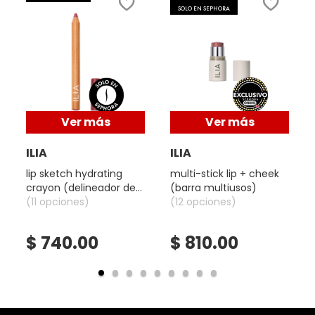
de
SOLO EN SEPHORA
diálogo.
DRUNK ELEPHANT
DYSON
Ver más
Ver más
E.L.F. COSMETICS
ILIA
ILIA
lip sketch hydrating
multi-stick lip + cheek
E.L.F. SKIN
crayon (delineador de
(barra multiusos)
labios)
(11 opciones)
(12 opciones)
ESTÉE LAUDER
$ 740.00
$ 810.00
FENTY BEAUTY
FENTY SKIN