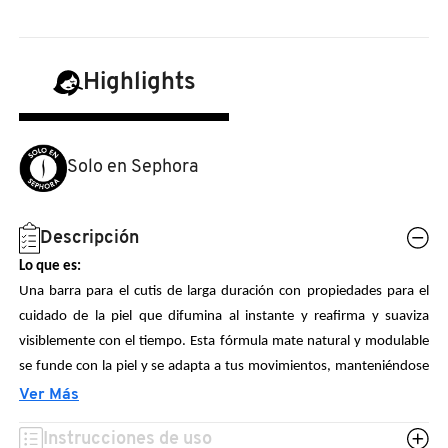
N
BEAUTY OF JOSEON
BRONCEADORES Y
O
AUTOBRONCEADORES
Highlights
BENEFIT COSMETICS
P
TRATAMIENTOS PARA LABIOS
Q
BILLIE EILISH
Solo en Sephora
R
HERRAMIENTAS DE ALTA
TECNOLOGÍA
BIODANCE
S
Descripción
Lo que es:
T
SETS DE VALOR & PARA
BRIOGEO
Una barra para el cutis de larga duración con propiedades para el
REGALAR
cuidado de la piel que difumina al instante y reafirma y suaviza
U
visiblemente con el tiempo. Esta fórmula mate natural y modulable
BUMBLE AND BUMBLE
se funde con la piel y se adapta a tus movimientos, manteniéndose
V
TAMAÑOS DE VIAJE
impecable hasta 12 horas. Los potentes ingredientes para el cuidado
Ver Más
W
de la piel reafirman, suavizan y atenúan la apariencia de líneas y
BURBERRY
BAÑO Y CUERPO
Instrucciones de uso
arrugas, para una piel de aspecto más saludable con cada aplicación.