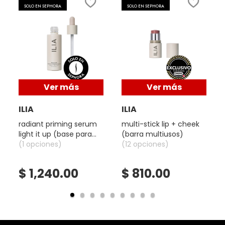
de
SOLO EN SEPHORA
SOLO EN SEPHORA
diálogo.
DRUNK ELEPHANT
DYSON
Ver más
Ver más
E.L.F. COSMETICS
ILIA
ILIA
radiant priming serum
multi-stick lip + cheek
E.L.F. SKIN
light it up (base para
(barra multiusos)
rostro)
(1 opciones)
(12 opciones)
ESTÉE LAUDER
$ 1,240.00
$ 810.00
FENTY BEAUTY
FENTY SKIN