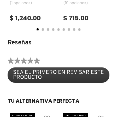
rostro)
(1 opciones)
en suero)
(19 opciones)
COMMODITY
$ 1,240.00
$ 715.00
DERMALOGICA
Reseñas
DIOR
★★★★★
DIOR BACKSTAGE
Sin
SEA EL PRIMERO EN REVISAR ESTE
puntuación
PRODUCTO
.
DOLCE&GABBANA
Con
esta
acción
DR. DENNIS GROSS SKINCARE
se
TU ALTERNATIVA PERFECTA
abrirá
un
cuadro
DR. JART+
EXCLUSIVO ONLINE
EXCLUSIVO ONLINE