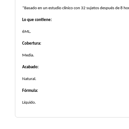
X
*Basado en un estudio clínico con 32 sujetos después de 8 ho
CALVIN KLEIN
INGREDIENTES ACTIVOS DE
Y
Lo que contiene:
SKINCARE
CAROLINA HERRERA
Z
6ML.
#
Cobertura:
CAUDALIE
Media.
CHANEL
Acabado:
Natural.
CHARLOTTE TILBURY
Fórmula:
Líquido.
CLARINS
CLINIQUE