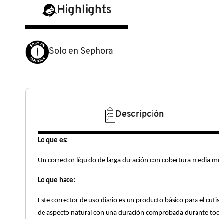
N
Highlights
BEAUTY OF JOSEON
BRONCEADORES Y
O
AUTOBRONCEADORES
BENEFIT COSMETICS
P
Solo en Sephora
TRATAMIENTOS PARA LABIOS
Q
BILLIE EILISH
R
HERRAMIENTAS DE ALTA
TECNOLOGÍA
BIODANCE
Descripción
S
T
SETS DE VALOR & PARA
Lo que es:
BRIOGEO
REGALAR
U
Un corrector líquido de larga duración con cobertura media mo
BUMBLE AND BUMBLE
Lo que hace:
V
TAMAÑOS DE VIAJE
Este corrector de uso diario es un producto básico para el cut
W
BURBERRY
de aspecto natural con una duración comprobada durante todo
BAÑO Y CUERPO