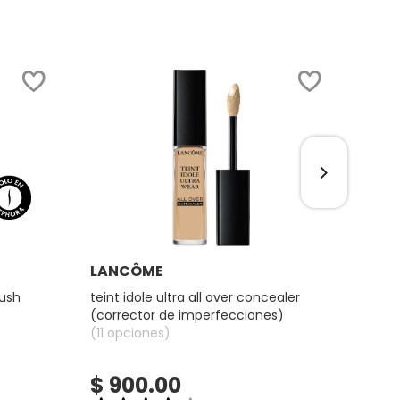
SOLO 
Ver más
LANCÔME
LAU
lush
teint idole ultra all over concealer
secre
(corrector de imperfecciones)
fijado
(11 opciones)
(5 op
$ 900.00
$ 9