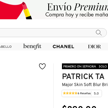
ABELLO
ABELLO
PRIMERO EN SEPHORA
SOLO
PATRICK TA
Major Skin Soft Blur Br
★★★★★
★★★★★
5.0
6
Reseñas
Esta
5
acción
de
le
5
llevará