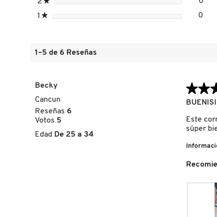
estrellas
0
2
★
0 r
Sele
estrellas
0
1
★
0 re
Sele
FRESH
1–5 de 6 Reseñas
GIORGIO ARMANI
Becky
★★
★★
GIVENCHY
Cancun
5
BUENISI
de
Reseñas
6
5
Este cor
Votos
5
GLOSSIER
estrellas.
súper bi
Edad
De 25 a 34
Informaci
GLOW RECIPE
Recomie
GUCCI