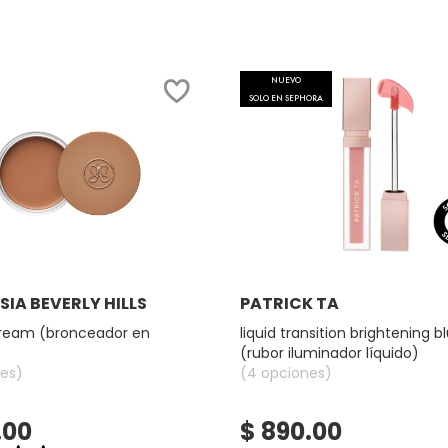
NUEVO
SOLO EN SEPHORA
Ver más
Ver más
IA BEVERLY HILLS
PATRICK TA
cream (bronceador en
liquid transition brightening b
(rubor iluminador líquido)
es)
(4 opciones)
.00
$ 890.00