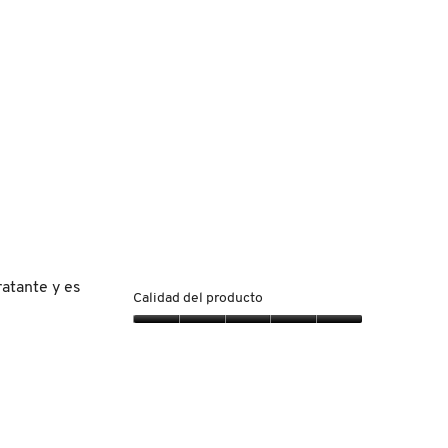
ratante y es
Calidad del producto
Calidad
del
producto,
5
de
5