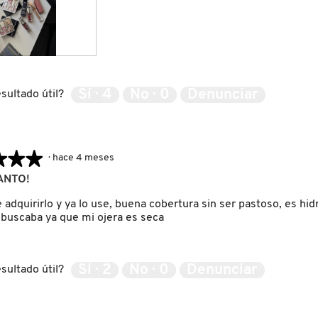
Sí ·
4
No ·
0
Denunciar
sultado útil?
★★★
★★★
·
hace 4 meses
ANTO!
adquirirlo y ya lo use, buena cobertura sin ser pastoso, es hid
 buscaba ya que mi ojera es seca
Sí ·
2
No ·
0
Denunciar
sultado útil?