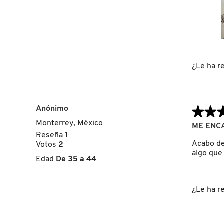
GUERLAIN
HUDA BEAUTY
F
F
o
o
t
t
¿Le ha re
HUGO BOSS
o
o
1
C
d
o
ICONIC LONDON
e
n
Anónimo
★★
★★
l
e
a
s
Monterrey, México
5
ME ENC
r
t
ILIA
de
Reseña
1
e
a
5
Acabo de 
Votos
2
s
a
estrellas.
algo que
e
c
Edad
De 35 a 44
INNISFREE
ñ
c
a
i
.
ó
¿Le ha re
n
ISDIN
s
e