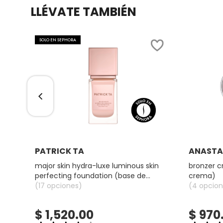
LLÉVATE TAMBIÉN
COMMODITY
SOLO EN SEPHORA
DERMALOGICA
DIOR
DIOR BACKSTAGE
Ver más
PATRICK TA
ANASTAS
DOLCE&GABBANA
major skin hydra-luxe luminous skin
bronzer 
perfecting foundation (base de
crema)
DR. DENNIS GROSS SKINCARE
maquillaje luminosa)
(17 opciones)
(4 opcion
$ 1,520.00
$ 970
DR. JART+