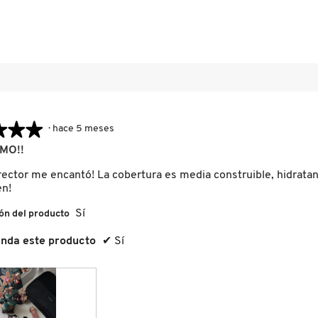
eseñas con 2 estrellas.
ccionar para filtrar reseñas con 2 estrellas.
señas con 1 estrella.
ccionar para filtrar reseñas con 1 estrella.
★★★
★★★
·
hace 5 meses
MO!!
rector me encantó! La cobertura es media construible, hidratan
en!
Sí
ón del producto
nda este producto
✔
Sí