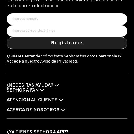
N
en tu correo electrónico
BEAUTY OF JOSEON
BRONCEADORES Y
O
AUTOBRONCEADORES
BENEFIT COSMETICS
P
TRATAMIENTOS PARA LABIOS
Registrame
Q
BILLIE EILISH
¿Quieres entender cómo trata Sephora tus datos personales?
R
HERRAMIENTAS DE ALTA
Accede a nuestro
Aviso de Privacidad.
TECNOLOGÍA
BIODANCE
S
T
SETS DE VALOR & PARA
¿NECESITAS AYUDA?
BRIOGEO
SEPHORA FAN
REGALAR
U
ATENCIÓN AL CLIENTE
BUMBLE AND BUMBLE
ACERCA DE NOSOTROS
V
TAMAÑOS DE VIAJE
W
BURBERRY
BAÑO Y CUERPO
¿YA TIENES SEPHORA APP?