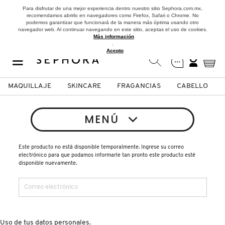
Para disfrutar de una mejor experiencia dentro nuestro sitio Sephora.com.mx,
recomendamos abrirlo en navegadores como Firefox, Safari o Chrome. No
podemos garantizar que funcionará de la manera más óptima usando otro
navegador web. Al continuar navegando en este sitio, aceptas el uso de cookies.
Más información
.
Acepto
MAQUILLAJE
SKINCARE
FRAGANCIAS
CABELLO
SEPHORA COLLECTION
Fragancias
Maquillaje
Skincare
Cabello
Marcas
MENÚ
VER
VER
VER
VER
VER
VER
Este producto no está disponible temporalmente. Ingrese su correo
electrónico para que podamos informarle tan pronto este producto esté
A
disponible nuevamente.
ROSTRO
PRODUCTOS ESPECIALIZADOS
MUJER
SETS DE VALOR & PARA
MAQUILLAJE
ADIDAS
REGALAR
B
MEJILLAS
SKINCARE COREANO
HOMBRE
CUIDADO DE LA PIEL
AESTURA
C
TAMAÑOS DE VIAJE
Uso de tus datos personales.