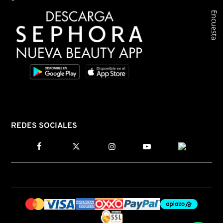
X
Encuesta
CALVIN KLEIN
INGREDIENTES ACTIVOS DE
Y
SKINCARE
CAROLINA HERRERA
Z
#
CAUDALIE
CHANEL
REDES SOCIALES
CHARLOTTE TILBURY
CLARINS
CLINIQUE