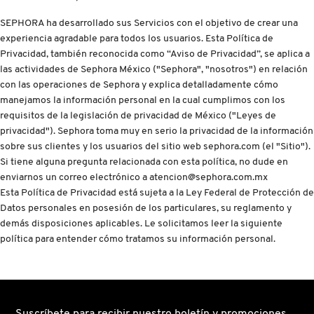
D
AHAL
OJOS
POR NECESIDAD
POR FAMILIA
CABELLO
SEPHORA ha desarrollado sus Servicios con el objetivo de crear una
SHAMPOOS &
E
experiencia agradable para todos los usuarios. Esta Política de
ACONDICIONADORES
Privacidad, también reconocida como “Aviso de Privacidad”, se aplica a
ANASTASIA BEVERLY HILLS
LABIOS
TRATAMIENTOS
TENDENCIAS EN FRAGANCIAS
BROCHAS Y ACCESORIOS
F
las actividades de Sephora México ("Sephora", "nosotros") en relación
con las operaciones de Sephora y explica detalladamente cómo
PRODUCTOS PARA PEINADO &
manejamos la información personal en la cual cumplimos con los
G
ANUA
UÑAS
HIDRATANTES
SETS DE VALOR & PARA
BAÑO Y CUERPO
TRATAMIENTOS
requisitos de la legislación de privacidad de México ("Leyes de
REGALAR
privacidad"). Sephora toma muy en serio la privacidad de la información
H
sobre sus clientes y los usuarios del sitio web sephora.com (el "Sitio").
ARAMIS
BROCHAS Y APLICADORES
LIMPIADORES Y EXFOLIANTES
MENOS DE $300
HERRAMIENTAS PARA CABELLO
Si tiene alguna pregunta relacionada con esta política, no dude en
I
TAMAÑOS DE VIAJE
enviarnos un correo electrónico a atencion@sephora.com.mx
Esta Política de Privacidad está sujeta a la Ley Federal de Protección de
J
ARIANA GRANDE
ACCESORIOS
MASCARILLAS
MASCARILLAS
PRODUCTOS DE CABELLO POR
Datos personales en posesión de los particulares, su reglamento y
UNISEX
NECESIDAD
demás disposiciones aplicables. Le solicitamos leer la siguiente
K
política para entender cómo tratamos su información personal.
AVEDA
MAQUILLAJE SEPHORA
CUIDADO DE OJOS
L
COLLECTION
BODY MIST
BEAUTYBLENDER
M
PROTECTORES SOLARES
Suscríbete para recibir nuestro boletín y promociones