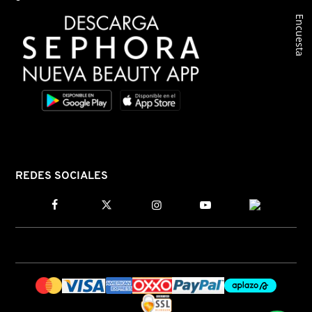
X
Encuesta
CALVIN KLEIN
INGREDIENTES ACTIVOS DE
Y
SKINCARE
CAROLINA HERRERA
Z
#
CAUDALIE
CHANEL
REDES SOCIALES
CHARLOTTE TILBURY
CLARINS
CLINIQUE