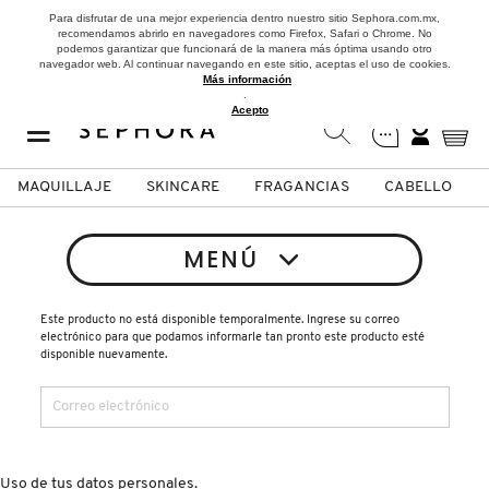
Para disfrutar de una mejor experiencia dentro nuestro sitio Sephora.com.mx,
recomendamos abrirlo en navegadores como Firefox, Safari o Chrome. No
podemos garantizar que funcionará de la manera más óptima usando otro
navegador web. Al continuar navegando en este sitio, aceptas el uso de cookies.
Más información
.
Acepto
MAQUILLAJE
SKINCARE
FRAGANCIAS
CABELLO
SEPHORA COLLECTION
Fragancias
Maquillaje
Skincare
Cabello
Marcas
MENÚ
VER
VER
VER
VER
VER
VER
Este producto no está disponible temporalmente. Ingrese su correo
electrónico para que podamos informarle tan pronto este producto esté
A
disponible nuevamente.
ROSTRO
PRODUCTOS ESPECIALIZADOS
MUJER
SETS DE VALOR & PARA
MAQUILLAJE
ADIDAS
REGALAR
B
MEJILLAS
SKINCARE COREANO
HOMBRE
CUIDADO DE LA PIEL
AESTURA
C
TAMAÑOS DE VIAJE
Uso de tus datos personales.