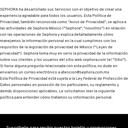
D
AHAL
OJOS
POR NECESIDAD
POR FAMILIA
CABELLO
SEPHORA ha desarrollado sus Servicios con el objetivo de crear una
SHAMPOOS &
E
experiencia agradable para todos los usuarios. Esta Política de
ACONDICIONADORES
Privacidad, también reconocida como “Aviso de Privacidad”, se aplica a
ANASTASIA BEVERLY HILLS
LABIOS
TRATAMIENTOS
TENDENCIAS EN FRAGANCIAS
BROCHAS Y ACCESORIOS
F
las actividades de Sephora México ("Sephora", "nosotros") en relación
con las operaciones de Sephora y explica detalladamente cómo
PRODUCTOS PARA PEINADO &
manejamos la información personal en la cual cumplimos con los
G
ANUA
UÑAS
HIDRATANTES
SETS DE VALOR & PARA
BAÑO Y CUERPO
TRATAMIENTOS
requisitos de la legislación de privacidad de México ("Leyes de
REGALAR
privacidad"). Sephora toma muy en serio la privacidad de la información
H
sobre sus clientes y los usuarios del sitio web sephora.com (el "Sitio").
ARAMIS
BROCHAS Y APLICADORES
LIMPIADORES Y EXFOLIANTES
MENOS DE $300
HERRAMIENTAS PARA CABELLO
Si tiene alguna pregunta relacionada con esta política, no dude en
I
TAMAÑOS DE VIAJE
enviarnos un correo electrónico a atencion@sephora.com.mx
Esta Política de Privacidad está sujeta a la Ley Federal de Protección de
J
ARIANA GRANDE
ACCESORIOS
MASCARILLAS
MASCARILLAS
PRODUCTOS DE CABELLO POR
Datos personales en posesión de los particulares, su reglamento y
UNISEX
NECESIDAD
demás disposiciones aplicables. Le solicitamos leer la siguiente
K
política para entender cómo tratamos su información personal.
AVEDA
MAQUILLAJE SEPHORA
CUIDADO DE OJOS
L
COLLECTION
BODY MIST
BEAUTYBLENDER
M
PROTECTORES SOLARES
Suscríbete para recibir nuestro boletín y promociones