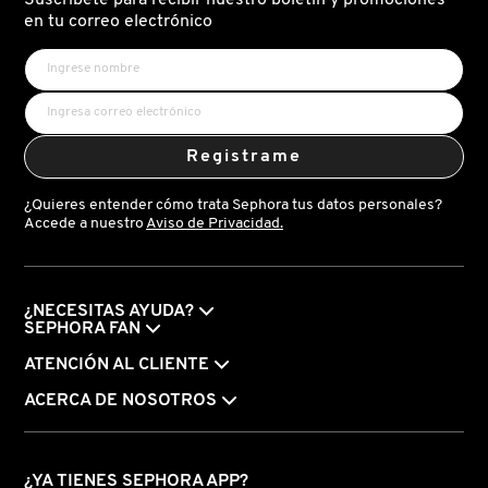
N
en tu correo electrónico
BEAUTY OF JOSEON
BRONCEADORES Y
O
AUTOBRONCEADORES
BENEFIT COSMETICS
P
TRATAMIENTOS PARA LABIOS
Registrame
Q
BILLIE EILISH
¿Quieres entender cómo trata Sephora tus datos personales?
R
HERRAMIENTAS DE ALTA
Accede a nuestro
Aviso de Privacidad.
TECNOLOGÍA
BIODANCE
S
T
SETS DE VALOR & PARA
¿NECESITAS AYUDA?
BRIOGEO
SEPHORA FAN
REGALAR
U
ATENCIÓN AL CLIENTE
BUMBLE AND BUMBLE
ACERCA DE NOSOTROS
V
TAMAÑOS DE VIAJE
W
BURBERRY
BAÑO Y CUERPO
¿YA TIENES SEPHORA APP?