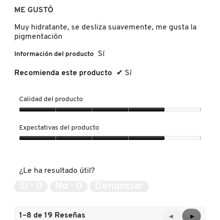
SKIN 1004
de
ME GUSTÓ
5
estrellas.
Muy hidratante, se desliza suavemente, me gusta la
SMASHBOX
pigmentación
Sí
Información del producto
SOL DE JANEIRO
Recomienda este producto
✔
Sí
SUPERGOOP!
Calidad del producto
Calidad
del
Expectativas del producto
THE INKEY LIST
producto,
4
Expectativas
de
del
5
producto,
THE ORDINARY
¿Le ha resultado útil?
4
de
Sí ·
0
No ·
0
Denunciar
5
TOCOBO
1–8 de 19 Reseñas
Anterior
◄
Siguient
►