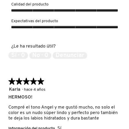
Calidad del producto
NUXE
Calidad
del
Expectativas del producto
producto,
5
Expectativas
OLAPLEX
de
del
5
producto,
¿Le ha resultado útil?
5
OLLIE
de
Sí ·
0
No ·
0
Denunciar
5
ONE SIZE
★★★★★
★★★★★
OUAI HAIRCARE
5
Karla
·
hace 4 años
de
HERMOSO!
5
estrellas.
Compré el tono Angel y me gustó mucho, no solo el
PAI-SHAU
color es un nudo súper lindo y perfecto pero también
te deja los labios hidratados y dura bastante
PATCHOLOGY
Sí
Información del producto