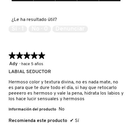
5
Expectativas
de
del
MOROCCANOIL
5
producto,
¿Le ha resultado útil?
5
de
Sí ·
1
No ·
0
Denunciar
MOSCHINO
5
MURAD
★★★★★
★★★★★
5
Ady
·
hace 5 años
de
NARS
LABIAL SEDUCTOR
5
estrellas.
Hermoso color y textura divina, no es nada mate, no
es para que te dure todo el día, si hay que retocarlo
NATASHA DENONA
peeeero es hermoso y vale la pena, hidrata los labios y
los hace lucir sensuales y hermosos
NEST New York
No
Información del producto
Recomienda este producto
✔
Sí
NUDESTIX