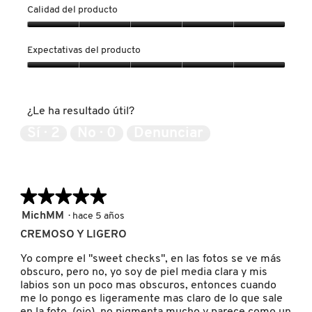
GUERLAIN
Calidad del producto
Calidad
del
HUDA BEAUTY
Expectativas del producto
producto,
5
Expectativas
de
del
HUGO BOSS
5
producto,
¿Le ha resultado útil?
5
de
Sí ·
2
No ·
0
Denunciar
5
ICONIC LONDON
ILIA
★★★★★
★★★★★
5
MichMM
·
hace 5 años
de
INNISFREE
CREMOSO Y LIGERO
5
estrellas.
Yo compre el "sweet checks", en las fotos se ve más
obscuro, pero no, yo soy de piel media clara y mis
ISDIN
labios son un poco mas obscuros, entonces cuando
me lo pongo es ligeramente mas claro de lo que sale
en la foto, (ojo), no pigmenta mucho y parece como un