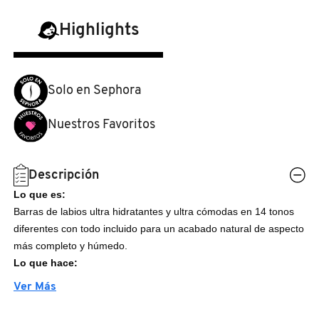
N
BEAUTY OF JOSEON
BRONCEADORES Y
Highlights
O
AUTOBRONCEADORES
BENEFIT COSMETICS
P
Solo en Sephora
TRATAMIENTOS PARA LABIOS
Q
BILLIE EILISH
Nuestros Favoritos
R
HERRAMIENTAS DE ALTA
TECNOLOGÍA
BIODANCE
S
Descripción
Lo que es:
T
SETS DE VALOR & PARA
BRIOGEO
Barras de labios ultra hidratantes y ultra cómodas en 14 tonos
REGALAR
diferentes con todo incluido para un acabado natural de aspecto
U
más completo y húmedo.
BUMBLE AND BUMBLE
Lo que hace:
V
TAMAÑOS DE VIAJE
Sus tonos rosa y marrón se crearon para combinar con la
Ver Más
W
pigmentación natural de tus labios y todos los tonos de piel con
BURBERRY
BAÑO Y CUERPO
una cobertura edificable media para abrazar los labios con una