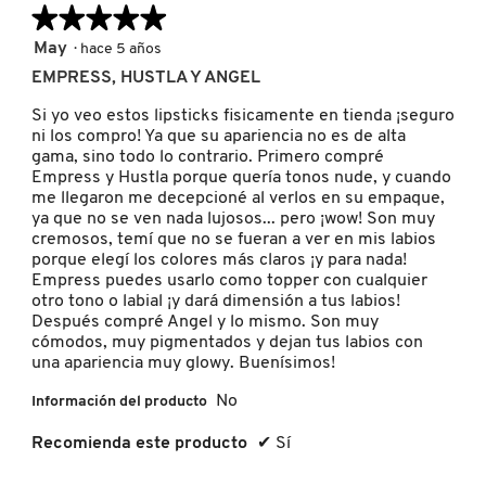
de
★★★★★
★★★★★
botón
se
5.
actuali
5
May
·
hace 5 años
el
FRESH
de
conten
EMPRESS, HUSTLA Y ANGEL
5
que
hay
estrellas.
Si yo veo estos lipsticks fisicamente en tienda ¡seguro
a
contin
ni los compro! Ya que su apariencia no es de alta
GIORGIO ARMANI
gama, sino todo lo contrario. Primero compré
Empress y Hustla porque quería tonos nude, y cuando
me llegaron me decepcioné al verlos en su empaque,
GIVENCHY
ya que no se ven nada lujosos... pero ¡wow! Son muy
cremosos, temí que no se fueran a ver en mis labios
porque elegí los colores más claros ¡y para nada!
GLOSSIER
Empress puedes usarlo como topper con cualquier
otro tono o labial ¡y dará dimensión a tus labios!
Después compré Angel y lo mismo. Son muy
cómodos, muy pigmentados y dejan tus labios con
GLOW RECIPE
una apariencia muy glowy. Buenísimos!
No
Información del producto
GUCCI
Recomienda este producto
✔
Sí