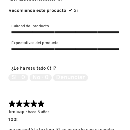
Recomienda este producto
✔
Sí
PATRICK TA
Calidad del producto
PEACE OUT SKINCARE
Calidad
del
Expectativas del producto
producto,
5
Expectativas
PETER THOMAS ROTH
de
del
5
producto,
¿Le ha resultado útil?
5
PHLUR
de
Sí ·
0
No ·
0
Denunciar
5
PRADA
★★★★★
★★★★★
RABANNE
5
lenicap
·
hace 5 años
de
100!
5
estrellas.
RARE BEAUTY
me encantó la textura. El color era lo que esperaba,