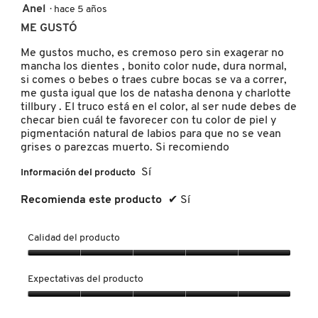
5
Anel
·
hace 5 años
KYLIE COSMETICS
de
ME GUSTÓ
5
estrellas.
Me gustos mucho, es cremoso pero sin exagerar no
KYLIE JENNER FRAGRANCES
mancha los dientes , bonito color nude, dura normal,
si comes o bebes o traes cubre bocas se va a correr,
me gusta igual que los de natasha denona y charlotte
tillbury . El truco está en el color, al ser nude debes de
L'ORÉAL PROFESSIONNEL
checar bien cuál te favorecer con tu color de piel y
pigmentación natural de labios para que no se vean
grises o parezcas muerto. Si recomiendo
LANCÔME
Sí
Información del producto
Recomienda este producto
✔
Sí
LANEIGE
Calidad del producto
LAURA MERCIER
Calidad
del
Expectativas del producto
producto,
LILASH
5
Expectativas
de
del