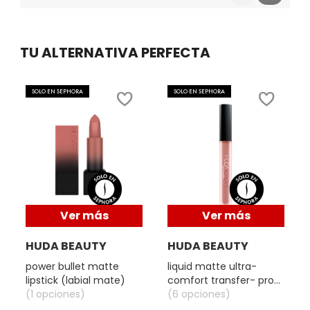
Reviews
Reviews
TOM FORD
TU ALTERNATIVA PERFECTA
TONYMOLY
SOLO EN SEPHORA
SOLO EN SEPHORA
TOO FACED
TRULY BEAUTY
TWEEZERMAN
Ver más
Ver más
URBAN DECAY
HUDA BEAUTY
HUDA BEAUTY
power bullet matte
liquid matte ultra-
lipstick (labial mate)
comfort transfer- proof
VALENTINO
(1 opciones)
lipstick(labial líquido
(6 opciones)
mate)