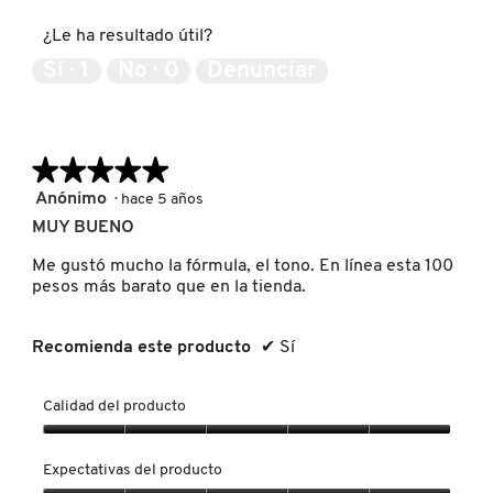
5
producto,
LIVING PROOF
¿Le ha resultado útil?
5
de
Sí ·
1
No ·
0
Denunciar
5
MAC COSMETICS
★★★★★
★★★★★
MAISON LOUIS MARIE
5
Anónimo
·
hace 5 años
de
MUY BUENO
5
MAKEUP BY MARIO
estrellas.
Me gustó mucho la fórmula, el tono. En línea esta 100
pesos más barato que en la tienda.
MARC JACOBS PERFUMES
Recomienda este producto
✔
Sí
MEDICUBE
Calidad del producto
Calidad
MONTBLANC
del
Expectativas del producto
producto,