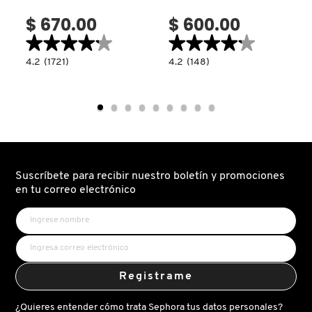
VERSACE
$ 670.00
$ 600.00
★★★★★
★★★★★
★★★★★
★★★★★
4.2
4.2
4.2
(1721)
4.2
(148)
YVES SAINT LAURENT
read.label
constructor.search.bazaarvoice.read.label
constructor.search.bazaarvoice.read.la
POWER
LIQUID
BULLET
MATTE
MATTE
ULTRA-
LIPSTICK
COMFORT
(LABIAL
TRANSFER-
MATE)
PROOF
LIPSTICK(LABIAL
LÍQUIDO
MATE)
Suscríbete para recibir nuestro boletín y promociones
en tu correo electrónico
Registrame
¿Quieres entender cómo trata Sephora tus datos personales?