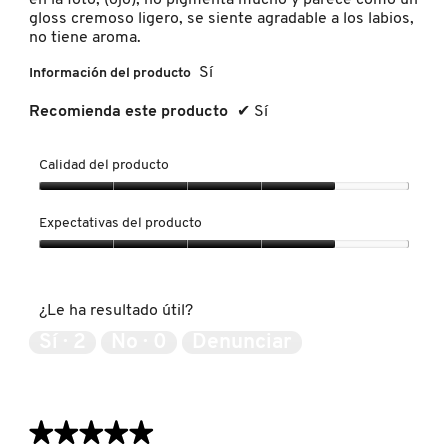
IT COSMETICS
gloss cremoso ligero, se siente agradable a los labios,
no tiene aroma.
Sí
Información del producto
JEAN PAUL GAULTIER
Recomienda este producto
✔
Sí
JULIETTE HAS A GUN
Calidad del producto
Calidad
K18
del
Expectativas del producto
producto,
4
Expectativas
de
KAYALI
del
5
producto,
¿Le ha resultado útil?
4
de
Sí ·
2
No ·
0
Denunciar
KÉRASTASE
5
KIEHL’S
★★★★★
★★★★★