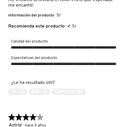
me encantó!
Sí
Información del producto
REDKEN
Recomienda este producto
✔
Sí
SARELLY
Calidad del producto
Calidad
SEPHORA COLLECTION
del
Expectativas del producto
producto,
5
Expectativas
de
del
SEPHORA FAVORITES
5
producto,
¿Le ha resultado útil?
5
de
Sí ·
0
No ·
0
Denunciar
SHARK
5
SHISEIDO
★★★★★
★★★★★
4
Astrid
·
hace 5 años