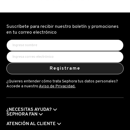
+
FOR
IT COSMETICS
ZINC
IT
1%
BLUSH
(SÉRUM
TINT
ANTI-
(TINTE
IMPERFECCIONES
MODULABLE
JEAN PAUL GAULTIER
Y
PARA
Suscríbete para recibir nuestro boletín y promociones
CONTROL
MEJILLAS
DE
Y
en tu correo electrónico
POROS)
LABIOS)
JULIETTE HAS A GUN
K18
Registrame
KAYALI
¿Quieres entender cómo trata Sephora tus datos personales?
Accede a nuestro
Aviso de Privacidad.
KÉRASTASE
¿NECESITAS AYUDA?
SEPHORA FAN
KIEHL’S
ATENCIÓN AL CLIENTE