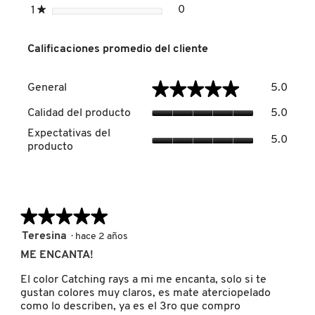
estrellas
0
1
★
0 reseñas con 1 estrella.
Seleccionar para filtrar re
DRUNK ELEPHANT
Calificaciones promedio del cliente
Genera
DYSON
★★★★★
★★★★★
General
5.0
El
valor
Calida
Calidad del producto
5.0
de
del
Expect
E.L.F. COSMETICS
la
Expectativas del
produc
5.0
del
calific
producto
El
produc
media
valor
El
es
de
E.L.F. SKIN
valor
5
la
de
de
calific
la
5.
★★★★★
★★★★★
media
ESTÉE LAUDER
calific
es
media
5
Teresina
·
hace 2 años
5
es
de
de
ME ENCANTA!
5
5
FENTY BEAUTY
5.
de
estrellas.
El color Catching rays a mi me encanta, solo si te
5.
gustan colores muy claros, es mate aterciopelado
como lo describen, ya es el 3ro que compro
FENTY SKIN