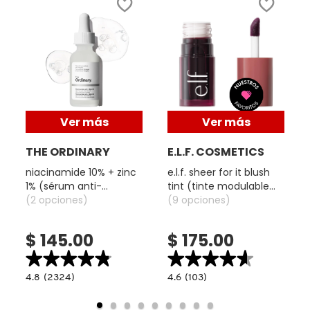
GUERLAIN
HUDA BEAUTY
HUGO BOSS
Ver más
Ver más
ICONIC LONDON
THE ORDINARY
E.L.F. COSMETICS
niacinamide 10% + zinc
e.l.f. sheer for it blush
ILIA
1% (sérum anti-
tint (tinte modulable
imperfecciones y
(2 opciones)
para mejillas y labios)
(9 opciones)
control de poros)
INNISFREE
$ 145.00
$ 175.00
★★★★★
★★★★★
★★★★★
★★★★★
ISDIN
4.8
4.6
4.8
(2324)
4.6
(103)
read.label
constructor.search.bazaarvoice.read.label
constructor.search.bazaarvoice.read.la
NIACINAMIDE
E.L.F.
10%
SHEER