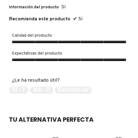
Sí
Información del producto
FRESH
Recomienda este producto
✔
Sí
Calidad del producto
GIORGIO ARMANI
Calidad
del
Expectativas del producto
producto,
GIVENCHY
5
Expectativas
de
del
5
producto,
GLOSSIER
¿Le ha resultado útil?
5
de
Sí ·
1
No ·
0
Denunciar
5
GLOW RECIPE
TU ALTERNATIVA PERFECTA
GUCCI