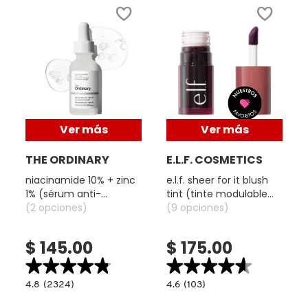
X
CALVIN KLEIN
INGREDIENTES ACTIVOS DE
Y
SKINCARE
CAROLINA HERRERA
Z
#
CAUDALIE
Ver más
Ver más
THE ORDINARY
E.L.F. COSMETICS
CHANEL
niacinamide 10% + zinc
e.l.f. sheer for it blush
1% (sérum anti-
tint (tinte modulable
CHARLOTTE TILBURY
imperfecciones y
(2 opciones)
para mejillas y labios)
(9 opciones)
control de poros)
$ 145.00
$ 175.00
CLARINS
★★★★★
★★★★★
★★★★★
★★★★★
4.8
4.6
4.8
(2324)
4.6
(103)
read.label
constructor.search.bazaarvoice.read.label
constructor.search.bazaarvoice.read.la
CLINIQUE
NIACINAMIDE
E.L.F.